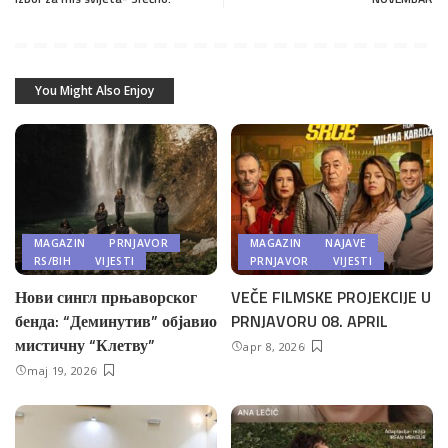
You Might Also Enjoy
MAGAZIN
PRNJAVOR
MAGAZIN
NAJAVE
RS/BIH
VIJESTI
PRNJAVOR
VIJESTI
Нови сингл прњаворског
VEČE FILMSKE PROJEKCIJE U
бенда: “Деминутив” објавио
PRNJAVORU 08. APRIL
мистичну “Клетву”
apr 8, 2026
maj 19, 2026