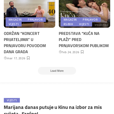
MAGAZIN
PRNJAVOR
MAGAZIN
PRNJAVOR
VIJESTI
RS/BIH
VIJESTI
ODRŽAN “KONCERT
PREDSTAVA “KUĆA NA
PRIJATELJIMA” U
PLAŽI” PRED
PRNJAVORU POVODOM
PRNJAVORSKOM PUBLIKOM
DANA GRADA
feb 24, 2026
mar 17, 2026
Load More
VIJESTI
Marijana danas putuje u Kinu na izbor za mis
svijeta- Srećno!