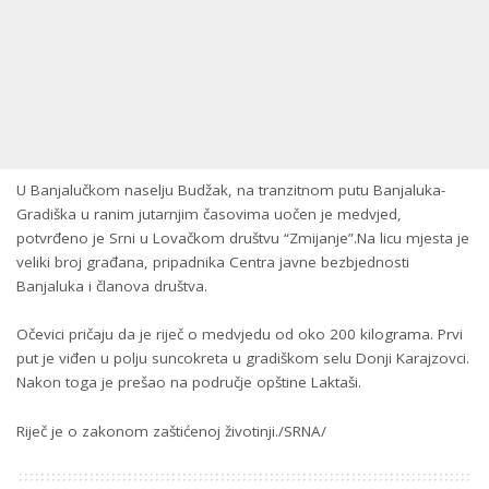
U Banjalučkom naselju Budžak, na tranzitnom putu Banjaluka-
Gradiška u ranim jutarnjim časovima uočen je medvjed,
potvrđeno je Srni u Lovačkom društvu “Zmijanje”.
Na licu mjesta je
veliki broj građana, pripadnika Centra javne bezbjednosti
Banjaluka i članova društva.
Očevici pričaju da je riječ o medvjedu od oko 200 kilograma. Prvi
put je viđen u polju suncokreta u gradiškom selu Donji Karajzovci.
Nakon toga je prešao na područje opštine Laktaši.
Riječ je o zakonom zaštićenoj životinji./SRNA/