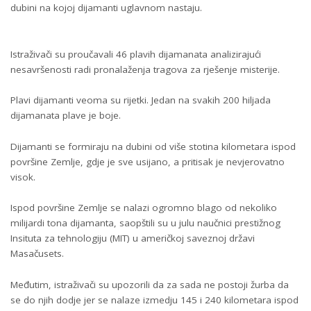
dubini na kojoj dijamanti uglavnom nastaju.
Istraživači su proučavali 46 plavih dijamanata analizirajući
nesavršenosti radi pronalaženja tragova za rješenje misterije.
Plavi dijamanti veoma su rijetki. Jedan na svakih 200 hiljada
dijamanata plave je boje.
Dijamanti se formiraju na dubini od više stotina kilometara ispod
površine Zemlje, gdje je sve usijano, a pritisak je nevjerovatno
visok.
Ispod površine Zemlje se nalazi ogromno blago od nekoliko
milijardi tona dijamanta, saopštili su u julu naučnici prestižnog
Insituta za tehnologiju (MIT) u američkoj saveznoj državi
Masačusets.
Međutim, istraživači su upozorili da za sada ne postoji žurba da
se do njih dodje jer se nalaze izmedju 145 i 240 kilometara ispod