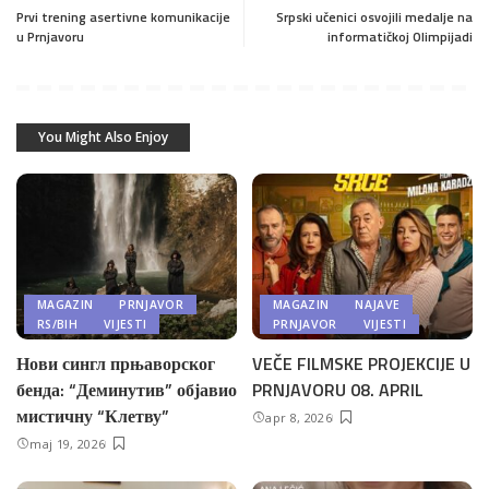
Prvi trening asertivne komunikacije
Srpski učenici osvojili medalje na
u Prnjavoru
informatičkoj Olimpijadi
You Might Also Enjoy
MAGAZIN
PRNJAVOR
MAGAZIN
NAJAVE
RS/BIH
VIJESTI
PRNJAVOR
VIJESTI
Нови сингл прњаворског
VEČE FILMSKE PROJEKCIJE U
бенда: “Деминутив” објавио
PRNJAVORU 08. APRIL
мистичну “Клетву”
apr 8, 2026
maj 19, 2026