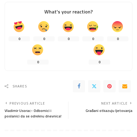
What's your reaction?
0
0
0
0
0
0
0
SHARES
PREVIOUS ARTICLE
NEXT ARTICLE
Vladimir Usorac- Odbornici i
Građani otkazuju ljetovanja
poslanici da se odreknu dnevnica!