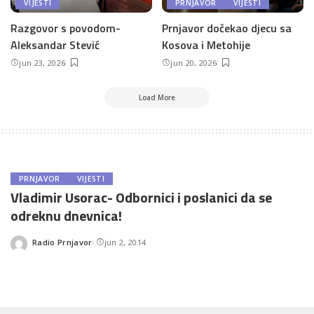
VIJESTI
PRNJAVOR
VIJESTI
Razgovor s povodom-
Prnjavor dočekao djecu sa
Aleksandar Stević
Kosova i Metohije
jun 23, 2026
jun 20, 2026
Load More
PRNJAVOR
VIJESTI
Vladimir Usorac- Odbornici i poslanici da se
odreknu dnevnica!
Radio Prnjavor
jun 2, 2014
Posted
by