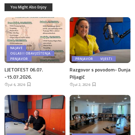
You Might Also Enjoy
NAJAVE
OGLASI I OBAVJEŠTENJA
PRNJAVOR
PRNJAVOR
VIJESTI
LJETOFEST 06.07.
Razgovor s povodom- Dunja
-15.07.2026.
Piljagić
jul 6, 2026
jul 2, 2026