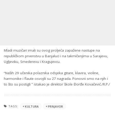
Mladi muzičari imali su ovog proljeća zapažene nastupe na
republičkom prvenstvu u Banjaluci i na takmičenjima u Sarajevu,
Ugljeviku, Smederevu i Kragujevcu.
“Naših 29 učenika polaznika odsjeka gitare, klavira, violine,
harmonike i flaute osvojili su 27 nagrada. Ponosni smo na njih i
to što su postigli ” istakao je direktor škole Đorđe Kovačević./R.P./
TAGS:
KULTURA
PRNJAVOR