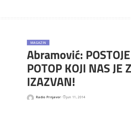
MAGAZIN
Abramović: POSTOJE
POTOP KOJI NAS JE 
IZAZVAN!
Radio Prnjavor
jun 11, 2014
Posted
by
DOK NEKI ODMAHUJU R
SHARES