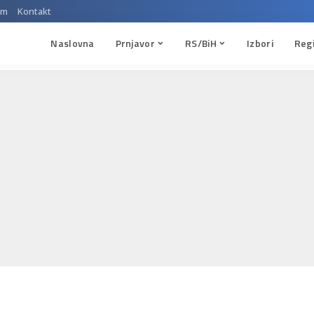
um
Kontakt
Naslovna
Prnjavor
RS/BiH
Izbori
Reg