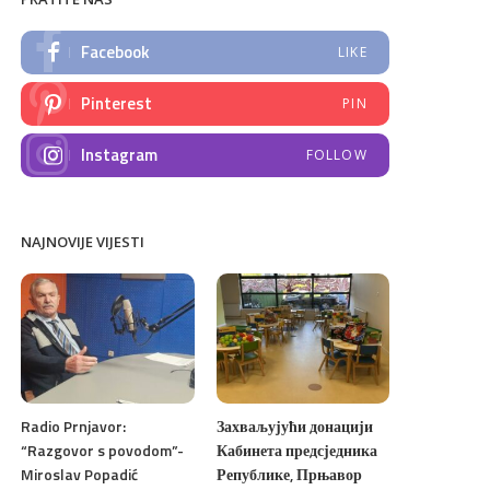
Facebook
LIKE
Pinterest
PIN
Instagram
FOLLOW
NAJNOVIJE VIJESTI
Radio Prnjavor:
Захваљујући донацији
“Razgovor s povodom”-
Кабинета предсједника
Miroslav Popadić
Републике, Прњавор