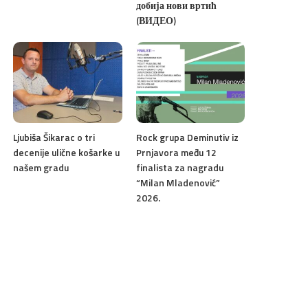
добија нови вртић
(ВИДЕО)
Ljubiša Šikarac o tri
Rock grupa Deminutiv iz
decenije ulične košarke u
Prnjavora među 12
našem gradu
finalista za nagradu
“Milan Mladenović”
2026.