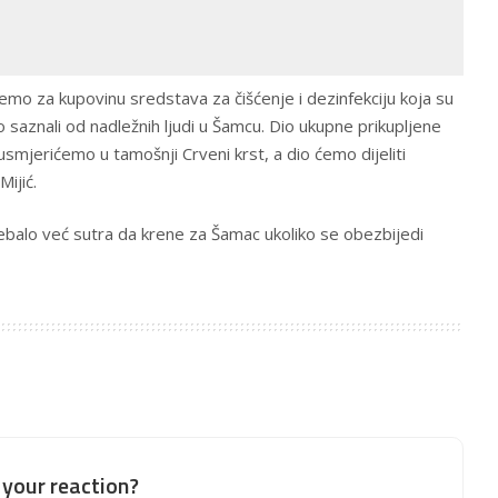
emo za kupovinu sredstava za čišćenje i dezinfekciju koja su
 saznali od nadležnih ljudi u Šamcu. Dio ukupne prikupljene
usmjerićemo u tamošnji Crveni krst, a dio ćemo dijeliti
Mijić.
rebalo već sutra da krene za Šamac ukoliko se obezbijedi
your reaction?