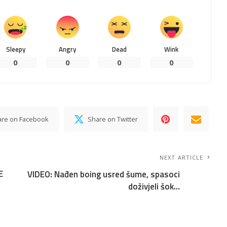
Sleepy
Angry
Dead
Wink
0
0
0
0
are on Facebook
Share on Twitter
NEXT ARTICLE
E
VIDEO: Nađen boing usred šume, spasoci
doživjeli šok…