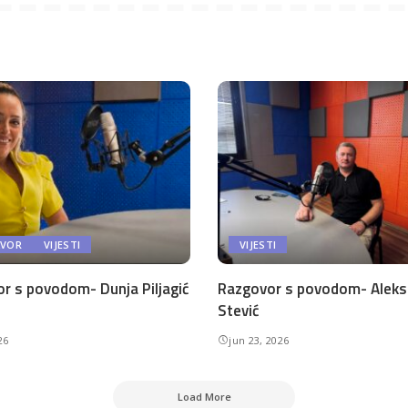
AVOR
VIJESTI
VIJESTI
r s povodom- Dunja Piljagić
Razgovor s povodom- Aleks
Stević
26
jun 23, 2026
Load More