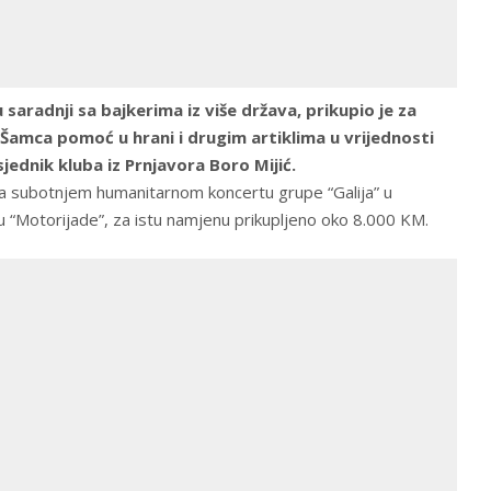
 saradnji sa bajkerima iz više država, prikupio je za
Šamca pomoć u hrani i drugim artiklima u vrijednosti
ednik kluba iz Prnjavora Boro Mijić.
 na subotnjem humanitarnom koncertu grupe “Galija” u
 “Motorijade”, za istu namjenu prikupljeno oko 8.000 KM.