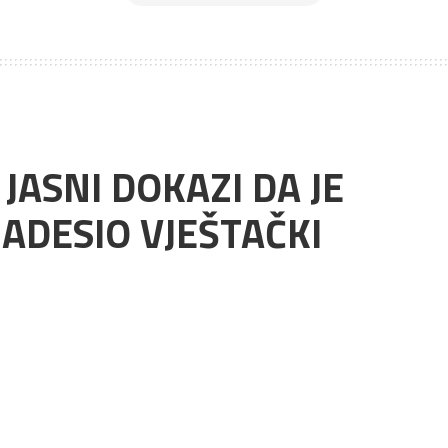
 JASNI DOKAZI DA JE
ZADESIO VJEŠTAČKI
UKOM I TVRDE DA JE PO SREDI TEORIJA