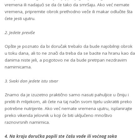
vremena ili nadajući se da će tako da smršaju. Ako već nemate
vremena, pripremite obrok prethodno veče ili makar odlučite šta
ćete jesti ujutru.
2. Jedete previše
Opšte je poznato da bi doručak trebalo da bude najobilniji obrok
u toku dana, ali to ne znači da treba da se bacite na hranu kao da
danima niste jeli, a pogotovo ne da bude pretrpan nezdravim
namirnicama.
3. Svaki dan jedete istu stvar
Znamo da je izuzetno praktično samo nasuti pahuljice u činiju i
preliti ih mlijekom, ali ćete na taj način svom tijelu uskratiti preko
potrebne nutrijente. Ako već nemate vremena ujutru, isplanirajte
preko vikenda jelovnik u koji će biti uključeno mnoštvo
raznovrsnih namirnica.
4. Na kraju doručka popili ste čašu vode ili voćnog soka