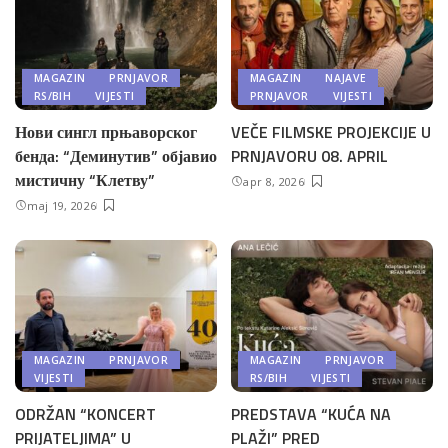
MAGAZIN
PRNJAVOR
MAGAZIN
NAJAVE
RS/BIH
VIJESTI
PRNJAVOR
VIJESTI
Нови сингл прњаворског
VEČE FILMSKE PROJEKCIJE U
бенда: “Деминутив” објавио
PRNJAVORU 08. APRIL
мистичну “Клетву”
apr 8, 2026
maj 19, 2026
MAGAZIN
PRNJAVOR
MAGAZIN
PRNJAVOR
VIJESTI
RS/BIH
VIJESTI
ODRŽAN “KONCERT
PREDSTAVA “KUĆA NA
PRIJATELJIMA” U
PLAŽI” PRED