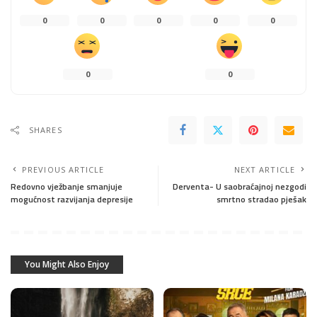
0
0
0
0
0
0
0
SHARES
PREVIOUS ARTICLE
NEXT ARTICLE
Redovno vježbanje smanjuje
Derventa- U saobraćajnoj nezgodi
mogućnost razvijanja depresije
smrtno stradao pješak
You Might Also Enjoy