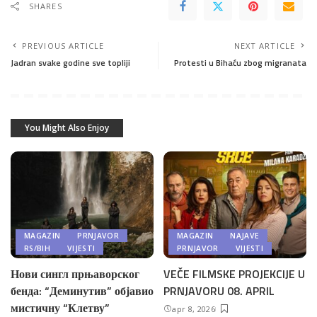
SHARES
PREVIOUS ARTICLE
NEXT ARTICLE
Jadran svake godine sve topliji
Protesti u Bihaću zbog migranata
You Might Also Enjoy
MAGAZIN
PRNJAVOR
MAGAZIN
NAJAVE
RS/BIH
VIJESTI
PRNJAVOR
VIJESTI
Нови сингл прњаворског
VEČE FILMSKE PROJEKCIJE U
бенда: “Деминутив” објавио
PRNJAVORU 08. APRIL
мистичну “Клетву”
apr 8, 2026