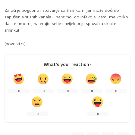
Za oči je pogubno i spavanje sa šminkom, jer može doći do
zapušenja suznih kanala i, naravno, do infekcije. Zato, ma koliko
da ste umorni, naterajte sebe i uvijek prije spavanja skinite
šminku!
(novosti.rs)
What's your reaction?
0
0
0
0
0
0
0