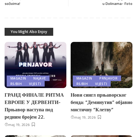
sočivima!
u Dolinama- Foto
You Might Also Enjoy
MAGAZIN
NAJAVE
MAGAZIN
PRNJAVOR
RS/BIH
VIJESTI
RS/BIH
VIJESTI
ГРАНД ФИНАЛЕ РИТМА
Нови сингл прњаворског
ЕВРОПЕ У ДЕРВЕНТИ-
бенда: “Деминутив” објавио
Прњавор наступа под
мистичну “Клетву”
редним бројем 22.
maj 19, 2026
maj 19, 2026