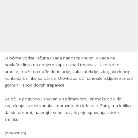
O očima vodite računa i kada nanosite krejon. Nikada ne
povlačite liniju na donjem kapku iznad trepavica. Ukoliko to
uradite, može da dođe do iritacije, čak i infekcije, zbog direktnog
kontakta šminke sa očima. Olovku za oči nanosite isključivo iznad
gornjih i ispod donjih trepavica.
Za oči je pogubno i spavanje sa šminkom, jer može doći do
zapušenja suznih kanala i, naravno, do infekcije. Zato, ma koliko
da ste umorni, naterajte sebe i uvijek prije spavanja skinite
šminku!
(novosti.rs)