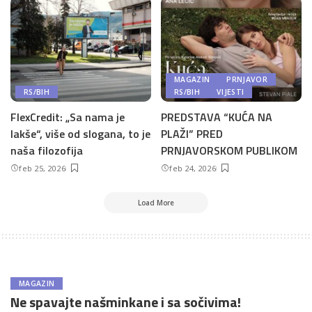
MAGAZIN
PRNJAVOR
RS/BIH
RS/BIH
VIJESTI
FlexCredit: „Sa nama je
PREDSTAVA “KUĆA NA
lakše“, više od slogana, to je
PLAŽI” PRED
naša filozofija
PRNJAVORSKOM PUBLIKOM
feb 25, 2026
feb 24, 2026
Load More
MAGAZIN
Ne spavajte našminkane i sa sočivima!