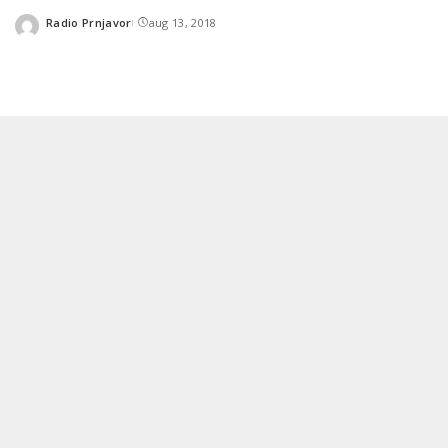
Radio Prnjavor
aug 13, 2018
Posted
by