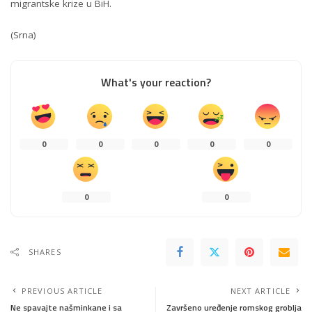
migrantske krize u BiH.
(Srna)
What's your reaction?
0
0
0
0
0
0
0
SHARES
PREVIOUS ARTICLE
NEXT ARTICLE
Ne spavajte našminkane i sa
Završeno uređenje romskog groblja