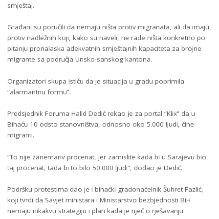
smještaj.
Građani su poručili da nemaju ništa protiv migranata, ali da imaju
protiv nadležnih koji, kako su naveli, ne rade ništa konkretno po
pitanju pronalaska adekvatnih smještajnih kapaciteta za brojne
migrante sa područja Unsko-sanskog kantona.
Organizatori skupa ističu da je situacija u gradu poprimila
“alarmantnu formu”.
Predsjednik Foruma Halid Dedić rekao je za portal “Klix” da u
Bihaću 10 odsto stanovništva, odnosno oko 5.000 ljudi, čine
migranti.
“To nije zanemariv procenat, jer zamislite kada bi u Sarajevu bio
taj procenat, tada bi to bilo 50.000 ljudi”, dodao je Dedić.
Podršku protestima dao je i bihaćki gradonačelnik Šuhret Fazlić,
koji tvrdi da Savjet ministara i Ministarstvo bezbjednosti BiH
nemaju nikakvu strategiju i plan kada je riječ o rješavanju