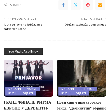
SHARES
PREVIOUS ARTICLE
NEXT ARTICLE
Jutka se javio na izdržavanje
Otežan saobraćaj zbog snijega
zatvorske kazne
You Might Also Enjoy
MAGAZIN
NAJAVE
MAGAZIN
PRNJAVOR
RS/BIH
VIJESTI
RS/BIH
VIJESTI
ГРАНД ФИНАЛЕ РИТМА
Нови сингл прњаворског
ЕВРОПЕ У ДЕРВЕНТИ-
бенда: “Деминутив” објавио