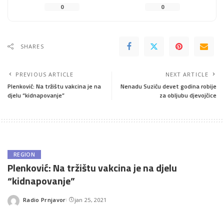
0
0
SHARES
PREVIOUS ARTICLE
NEXT ARTICLE
Plenković: Na tržištu vakcina je na
Nenadu Suziću devet godina robije
djelu “kidnapovanje”
za obljubu djevojčice
REGION
Plenković: Na tržištu vakcina je na djelu
“kidnapovanje”
Radio Prnjavor
jan 25, 2021
Posted
by