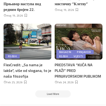
Прњавор наступа под
мистичну “Клетву”
редним бројем 22.
maj 19, 2026
maj 19, 2026
MAGAZIN
PRNJAVOR
RS/BIH
RS/BIH
VIJESTI
FlexCredit: „Sa nama je
PREDSTAVA “KUĆA NA
lakše“, više od slogana, to je
PLAŽI” PRED
naša filozofija
PRNJAVORSKOM PUBLIKOM
feb 25, 2026
feb 24, 2026
Load More