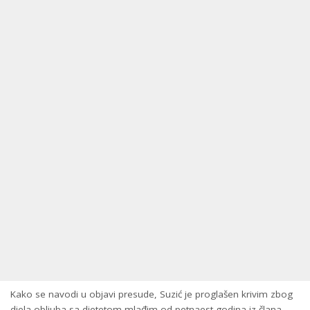
Kako se navodi u objavi presude, Suzić je proglašen krivim zbog
djela obljuba sa djetetom mlađim od petnaest godina iz člana