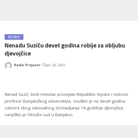
RS/BIH
Nenadu Suziću devet godina robije za obljubu
djevojčice
Radio Prnjavor
jan 26, 2021
Posted
by
Nenad Suzić, bivši ministar prosvjete Republike Srpske i redovni
profesor Banjalučkog univerziteta, osuđen je na devet godina
zatvora zbog seksualnog zlostavljanja 14-godišnje djevojčice,
saopštio je Okružni sud u Banjaluci.