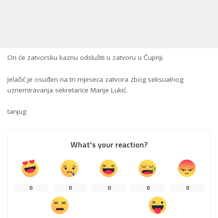
On će zatvorsku kaznu odslužiti u zatvoru u Ćupriji.
Jelačić je osuđen na tri mjeseca zatvora zbog seksualnog
uznemiravanja sekretarice Marije Lukić.
tanjug
What's your reaction?
0
0
0
0
0