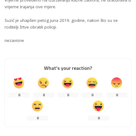
vrijeme provedeno na izdržavanju kazne zatvora, ne uračunava u
vrijeme trajanja ove mjere.
Suzić je uhapšen petog juna 2019. godine, nakon što su se
roditelji žrtve obratili policiji.
nezavisne
What's your reaction?
0
0
0
0
0
0
0