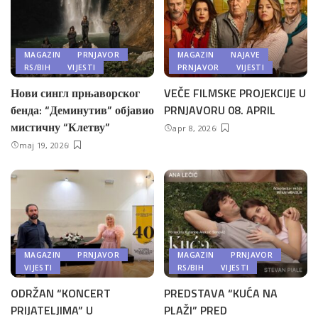
MAGAZIN
PRNJAVOR
MAGAZIN
NAJAVE
RS/BIH
VIJESTI
PRNJAVOR
VIJESTI
Нови сингл прњаворског
VEČE FILMSKE PROJEKCIJE U
бенда: “Деминутив” објавио
PRNJAVORU 08. APRIL
мистичну “Клетву”
apr 8, 2026
maj 19, 2026
MAGAZIN
PRNJAVOR
MAGAZIN
PRNJAVOR
VIJESTI
RS/BIH
VIJESTI
ODRŽAN “KONCERT
PREDSTAVA “KUĆA NA
PRIJATELJIMA” U
PLAŽI” PRED