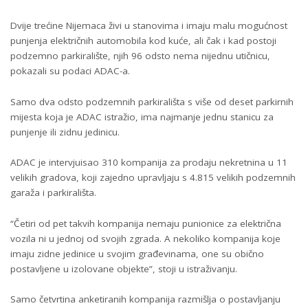
Dvije trećine Nijemaca živi u stanovima i imaju malu mogućnost
punjenja električnih automobila kod kuće, ali čak i kad postoji
podzemno parkiralište, njih 96 odsto nema nijednu utičnicu,
pokazali su podaci ADAC-a.
Samo dva odsto podzemnih parkirališta s više od deset parkirnih
mijesta koja je ADAC istražio, ima najmanje jednu stanicu za
punjenje ili zidnu jedinicu.
ADAC je intervjuisao 310 kompanija za prodaju nekretnina u 11
velikih gradova, koji zajedno upravljaju s 4.815 velikih podzemnih
garaža i parkirališta.
“Četiri od pet takvih kompanija nemaju punionice za električna
vozila ni u jednoj od svojih zgrada. A nekoliko kompanija koje
imaju zidne jedinice u svojim građevinama, one su obično
postavljene u izolovane objekte”, stoji u istraživanju.
Samo četvrtina anketiranih kompanija razmišlja o postavljanju