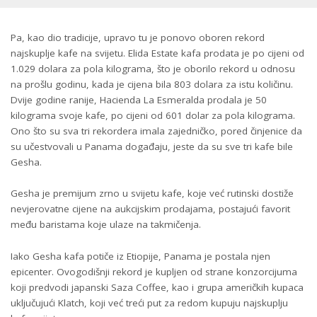
Pa, kao dio tradicije, upravo tu je ponovo oboren rekord
najskuplje kafe na svijetu. Elida Estate kafa prodata je po cijeni od
1.029 dolara za pola kilograma, što je oborilo rekord u odnosu
na prošlu godinu, kada je cijena bila 803 dolara za istu količinu.
Dvije godine ranije, Hacienda La Esmeralda prodala je 50
kilograma svoje kafe, po cijeni od 601 dolar za pola kilograma.
Ono što su sva tri rekordera imala zajedničko, pored činjenice da
su učestvovali u Panama događaju, jeste da su sve tri kafe bile
Gesha.
Gesha je premijum zrno u svijetu kafe, koje već rutinski dostiže
nevjerovatne cijene na aukcijskim prodajama, postajući favorit
među baristama koje ulaze na takmičenja.
Iako Gesha kafa potiče iz Etiopije, Panama je postala njen
epicenter. Ovogodišnji rekord je kupljen od strane konzorcijuma
koji predvodi japanski Saza Coffee, kao i grupa američkih kupaca
uključujući Klatch, koji već treći put za redom kupuju najskuplju