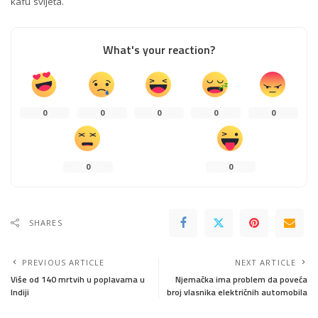
kafu svijeta.
What's your reaction?
0
0
0
0
0
0
0
SHARES
PREVIOUS ARTICLE
NEXT ARTICLE
Više od 140 mrtvih u poplavama u
Njemačka ima problem da poveća
Indiji
broj vlasnika električnih automobila