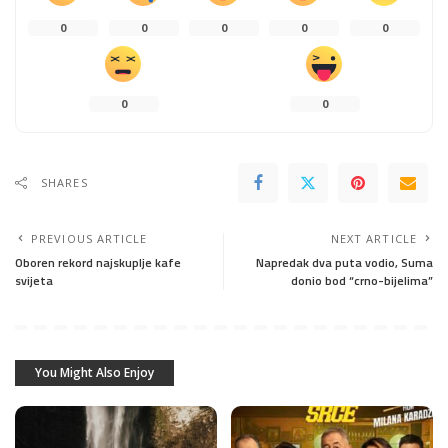
0
0
0
0
0
0
0
SHARES
PREVIOUS ARTICLE
NEXT ARTICLE
Oboren rekord najskuplje kafe
Napredak dva puta vodio, Suma
svijeta
donio bod “crno-bijelima”
You Might Also Enjoy