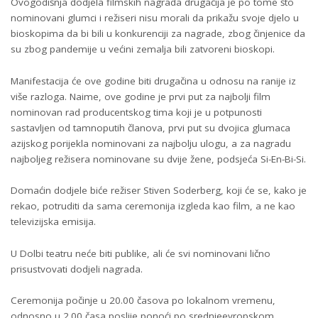
Ovogodišnja dodjela filmskih nagrada drugačija je po tome što
nominovani glumci i režiseri nisu morali da prikažu svoje djelo u
bioskopima da bi bili u konkurenciji za nagrade, zbog činjenice da
su zbog pandemije u većini zemalja bili zatvoreni bioskopi.
Manifestacija će ove godine biti drugačina u odnosu na ranije iz
više razloga. Naime, ove godine je prvi put za najbolji film
nominovan rad producentskog tima koji je u potpunosti
sastavljen od tamnoputih članova, prvi put su dvojica glumaca
azijskog porijekla nominovani za najbolju ulogu, a za nagradu
najboljeg režisera nominovane su dvije žene, podsjeća Si-En-Bi-Si.
Domaćin dodjele biće režiser Stiven Soderberg, koji će se, kako je
rekao, potruditi da sama ceremonija izgleda kao film, a ne kao
televizijska emisija.
U Dolbi teatru neće biti publike, ali će svi nominovani lično
prisustvovati dodjeli nagrada.
Ceremonija počinje u 20.00 časova po lokalnom vremenu,
odnosno u 2.00 časa poslije ponoći po srednjeevropskom