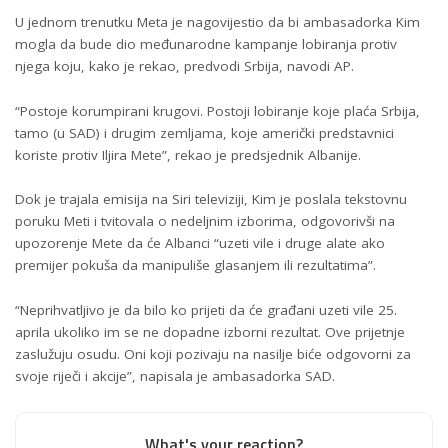
U jednom trenutku Meta je nagovijestio da bi ambasadorka Kim
mogla da bude dio međunarodne kampanje lobiranja protiv
njega koju, kako je rekao, predvodi Srbija, navodi AP.
“Postoje korumpirani krugovi. Postoji lobiranje koje plaća Srbija,
tamo (u SAD) i drugim zemljama, koje američki predstavnici
koriste protiv Iljira Mete”, rekao je predsjednik Albanije.
Dok je trajala emisija na Siri televiziji, Kim je poslala tekstovnu
poruku Meti i tvitovala o nedeljnim izborima, odgovorivši na
upozorenje Mete da će Albanci “uzeti vile i druge alate ako
premijer pokuša da manipuliše glasanjem ili rezultatima”.
“Neprihvatljivo je da bilo ko prijeti da će građani uzeti vile 25.
aprila ukoliko im se ne dopadne izborni rezultat. Ove prijetnje
zaslužuju osudu. Oni koji pozivaju na nasilje biće odgovorni za
svoje riječi i akcije”, napisala je ambasadorka SAD.
What's your reaction?