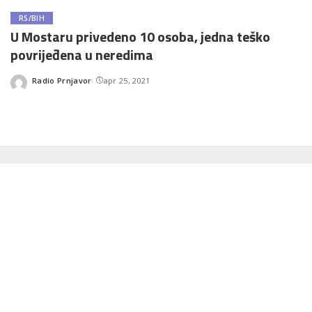
RS/BIH
U Mostaru privedeno 10 osoba, jedna teško
povrijeđena u neredima
Radio Prnjavor
apr 25, 2021
Posted
by