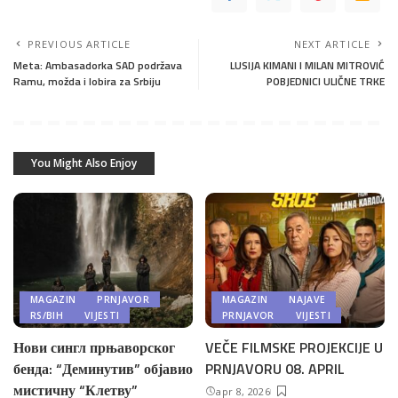
PREVIOUS ARTICLE
NEXT ARTICLE
Meta: Ambasadorka SAD podržava
LUSIJA KIMANI I MILAN MITROVIĆ
Ramu, možda i lobira za Srbiju
POBJEDNICI ULIČNE TRKE
You Might Also Enjoy
MAGAZIN
PRNJAVOR
MAGAZIN
NAJAVE
RS/BIH
VIJESTI
PRNJAVOR
VIJESTI
Нови сингл прњаворског
VEČE FILMSKE PROJEKCIJE U
бенда: “Деминутив” објавио
PRNJAVORU 08. APRIL
мистичну “Клетву”
apr 8, 2026