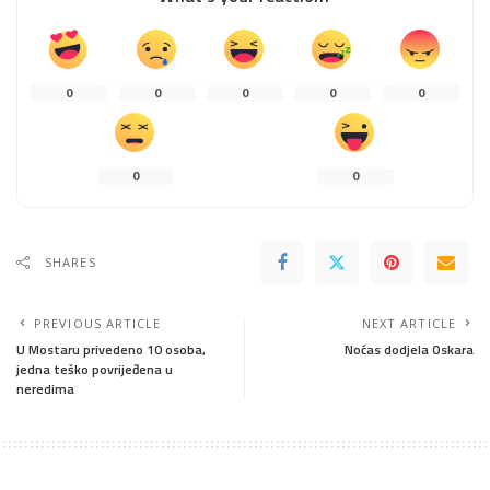
0
0
0
0
0
0
0
SHARES
PREVIOUS ARTICLE
NEXT ARTICLE
U Mostaru privedeno 10 osoba,
Noćas dodjela Oskara
jedna teško povrijeđena u
neredima