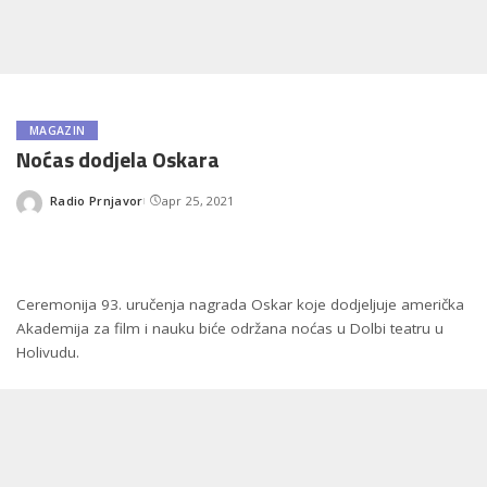
MAGAZIN
Noćas dodjela Oskara
Radio Prnjavor
apr 25, 2021
Posted
by
Ceremonija 93. uručenja nagrada Oskar koje dodjeljuje američka
Akademija za film i nauku biće održana noćas u Dolbi teatru u
Holivudu.