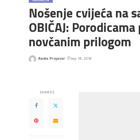
Nošenje cvijeća na 
OBIČAJ: Porodicama 
novčanim prilogom
Radio Prnjavor
sep 18, 2018
Posted
by
SHARES