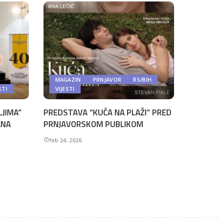
MAGAZIN
PRNJAVOR
RS/BIH
STI
VIJESTI
LJIMA”
PREDSTAVA “KUĆA NA PLAŽI” PRED
ANA
PRNJAVORSKOM PUBLIKOM
feb 24, 2026