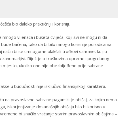
šća bio daleko praktičniji i korisniji.
 mnogo vijenaca i buketa cvijeća, koji svi ne mogu ni da
a bude bačena, tako da bi bilo mnogo korisnije porodicama
j način bi se umnogome olakšali troškovi sahrane, koji u
u zanemarljivi. Riječ je o troškovima opreme i pogrebnog
no mjesto, ukoliko ono nije obezbijeđeno prije sahrane –
kse u budućnosti nije isključivo finansijskog karaktera.
ća na pravoslavne sahrane paganski je običaj, za kojim nema
ga, iskorjenjivanje dosadašnjih običaja bilo bi korisno u
vremeno bi značilo vraćanje starim pravoslavnim običajima –