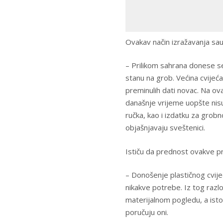
Ovakav način izražavanja sauče
– Prilikom sahrana donese se
stanu na grob. Većina cvijeć
preminulih dati novac. Na ova
današnje vrijeme uopšte nis
ručka, kao i izdatku za grob
objašnjavaju sveštenici.
Ističu da prednost ovakve pra
– Donošenje plastičnog cvije
nikakve potrebe. Iz tog razlo
materijalnom pogledu, a isto
poručuju oni.