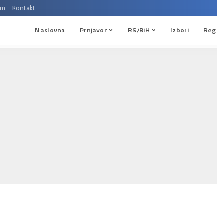
um
Kontakt
Naslovna
Prnjavor
RS/BiH
Izbori
Reg