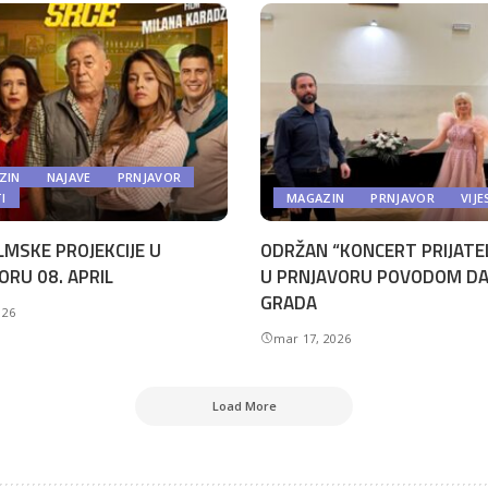
ZIN
NAJAVE
PRNJAVOR
TI
MAGAZIN
PRNJAVOR
VIJE
LMSKE PROJEKCIJE U
ODRŽAN “KONCERT PRIJATE
ORU 08. APRIL
U PRNJAVORU POVODOM D
GRADA
026
mar 17, 2026
Load More