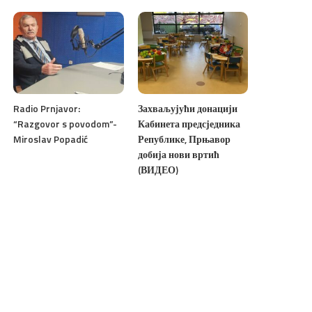
Radio Prnjavor:
Захваљујући донацији
“Razgovor s povodom”-
Кабинета предсједника
Miroslav Popadić
Републике, Прњавор
добија нови вртић
(ВИДЕО)