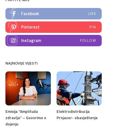
Facebook
LIKE
Pinterest
PIN
Instagram
FOLLOW
NAJNOVIJE VIJESTI
Emisija “Amplituda
Elektrodistribucija
zdravlja” – Govorimo o
Prnjavor- obavještenje
dojenju