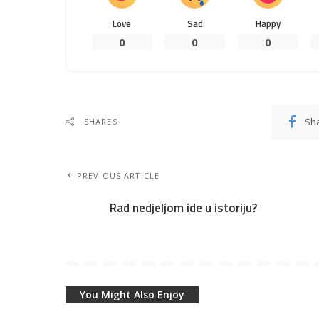
Love
Sad
Happy
0
0
0
Sh
SHARES
PREVIOUS ARTICLE
Rad nedjeljom ide u istoriju?
You Might Also Enjoy