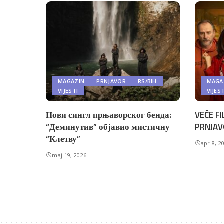
MAGAZIN
PRNJAVOR
RS/BIH
MAGA
VIJESTI
VIJES
Нови сингл прњаворског бенда:
VEČE FI
“Деминутив” објавио мистичну
PRNJAV
“Клетву”
apr 8, 2
maj 19, 2026