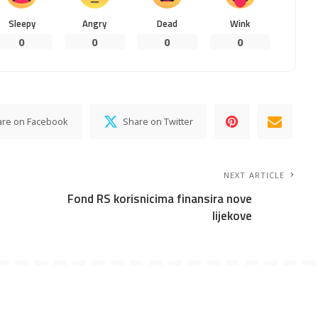
Sleepy
Angry
Dead
Wink
0
0
0
0
are on Facebook
Share on Twitter
NEXT ARTICLE
Fond RS korisnicima finansira nove
lijekove