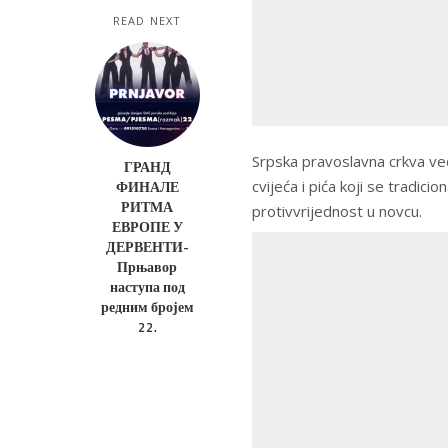
READ NEXT
Srpska pravoslavna crkva ve
ГРАНД
cvijeća i pića koji se tradic
ФИНАЛЕ
РИТМА
protivvrijednost u novcu.
ЕВРОПЕ У
ДЕРВЕНТИ-
Прњавор
наступа под
редним бројем
22.