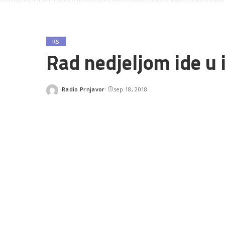
RS
Rad nedjeljom ide u i
Radio Prnjavor
sep 18, 2018
Posted
by
SHARES