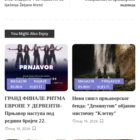
liječenje Željane Ristić
водовода
You Might Also Enjoy
MAGAZIN
NAJAVE
MAGAZIN
PRNJAVOR
RS/BIH
VIJESTI
RS/BIH
VIJESTI
ГРАНД ФИНАЛЕ РИТМА
Нови сингл прњаворског
ЕВРОПЕ У ДЕРВЕНТИ-
бенда: “Деминутив” објавио
Прњавор наступа под
мистичну “Клетву”
редним бројем 22.
maj 19, 2026
maj 19, 2026