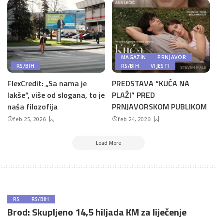
MAGAZIN
PRNJAVOR
RS/BIH
RS/BIH
VIJESTI
FlexCredit: „Sa nama je
PREDSTAVA “KUĆA NA
lakše“, više od slogana, to je
PLAŽI” PRED
naša filozofija
PRNJAVORSKOM PUBLIKOM
feb 25, 2026
feb 24, 2026
Load More
RS
RS/BIH
Brod: Skupljeno 14,5 hiljada KM za liječenje