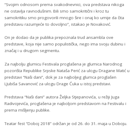
“Svojim odnosom prema svakodnevnici, ova predstava nikoga
ne ostavlja ravnodušnim. Bili smo samokritični i kroz tu
samokritiku smo progovorili mnogo šire i onaj ko umije da čita
predstavu razumjeće to dovoljno”, istakao je Novaković.
On je dodao da je publika prepoznala trud ansambla ove
predstave, koja nije samo populistička, nego ima svoju dubinu i
značaj i u drugom segmentu.
Za najbolju glumicu Festivala proglašena je glumica Narodnog
pozorišta Republike Srpske Nataša Perić za ulogu Dragane Matić u
predstavi “Naši dani”, dok je za najboljeg glumca proglašen
LJubiša Savanović za ulogu Drage Ćuka u istoj predstavi.
Predstava “Naši dani” autora Željka Stjepanovića, u režiji Juga
Radivojevića, proglašena je najboljom predstavom na Festivalu i
prema mišljenju publike.
Teatar fest “Doboj 2018” održan je od 26. do 31. maja u Doboju.