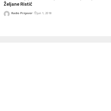
Željane Ristić
Radio Prnjavor
jun 1, 2018
Posted
by