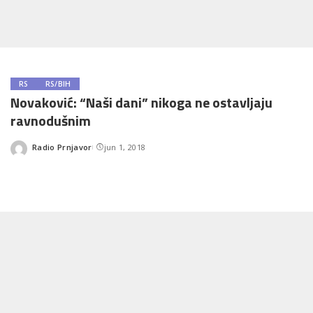
RS
RS/BIH
Novaković: “Naši dani” nikoga ne ostavljaju
ravnodušnim
Radio Prnjavor
jun 1, 2018
Posted
by