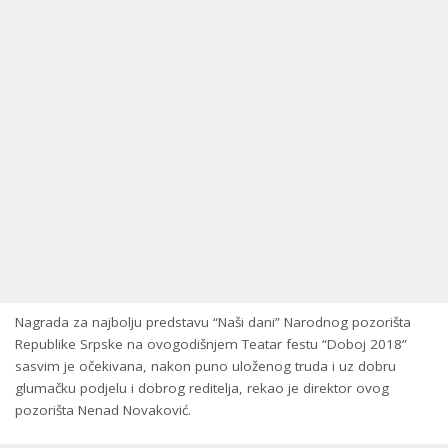
Nagrada za najbolju predstavu “Naši dani” Narodnog pozorišta
Republike Srpske na ovogodišnjem Teatar festu “Doboj 2018”
sasvim je očekivana, nakon puno uloženog truda i uz dobru
glumačku podjelu i dobrog reditelja, rekao je direktor ovog
pozorišta Nenad Novaković.