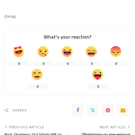
(Srna)
What's your reaction?
0
0
0
0
0
0
0
SHARES
PREVIOUS ARTICLE
NEXT ARTICLE
Brod: Skupljeno 14,5 hiljada KM za
Обавјештење из прњаворског