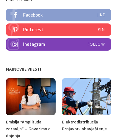
Facebook
LIKE
Pinterest
PIN
Instagram
FOLLOW
NAJNOVIJE VIJESTI
Emisija “Amplituda
Elektrodistribucija
zdravlja” – Govorimo o
Prnjavor- obavještenje
dojenju