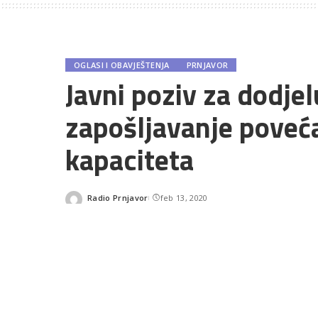
OGLASI I OBAVJEŠTENJA
PRNJAVOR
Javni poziv za dodjel
zapošljavanje poveć
kapaciteta
Radio Prnjavor
feb 13, 2020
Posted
by
SHARES