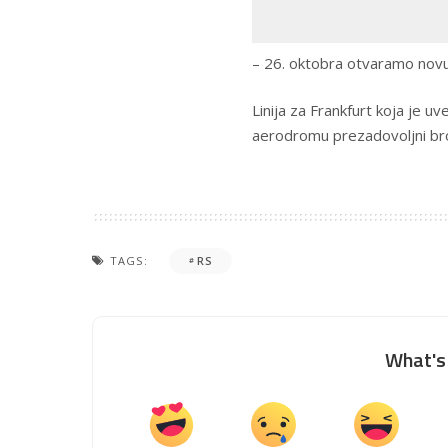
– 26. oktobra otvaramo novu l
Linija za Frankfurt koja je u
aerodromu prezadovoljni br
TAGS:
RS
What's 