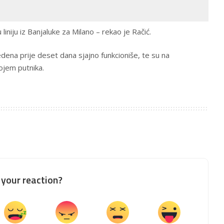
iniju iz Banjaluke za Milano – rekao je Račić.
vedena prije deset dana sjajno funkcioniše, te su na
ojem putnika.
your reaction?