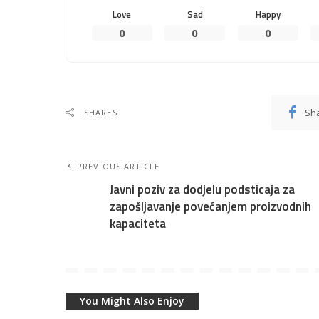
Love
Sad
Happy
0
0
0
Sh
SHARES
PREVIOUS ARTICLE
Javni poziv za dodjelu podsticaja za
zapošljavanje povećanjem proizvodnih
kapaciteta
You Might Also Enjoy