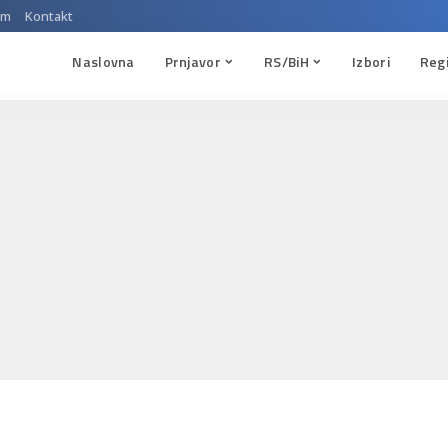
um
Kontakt
Naslovna
Prnjavor
RS/BiH
Izbori
Reg