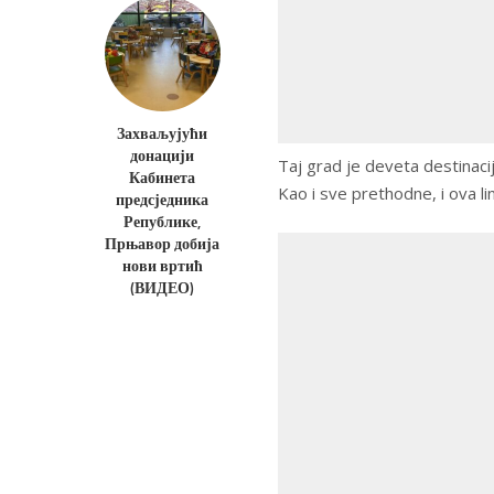
Захваљујући
донацији
Taj grad je deveta destinaci
Кабинета
Kao i sve prethodne, i ova lin
предсједника
Републике,
Прњавор добија
нови вртић
(ВИДЕО)