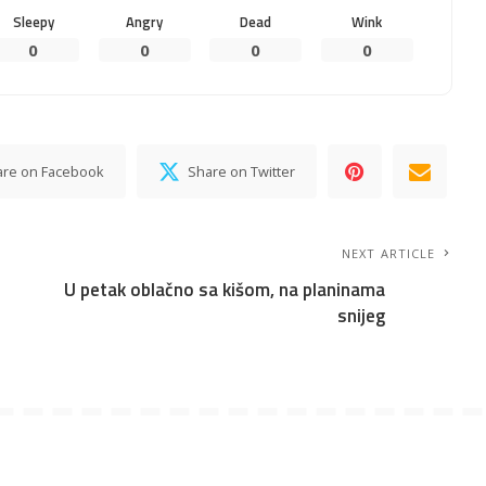
Sleepy
Angry
Dead
Wink
0
0
0
0
are on Facebook
Share on Twitter
NEXT ARTICLE
U petak oblačno sa kišom, na planinama
snijeg