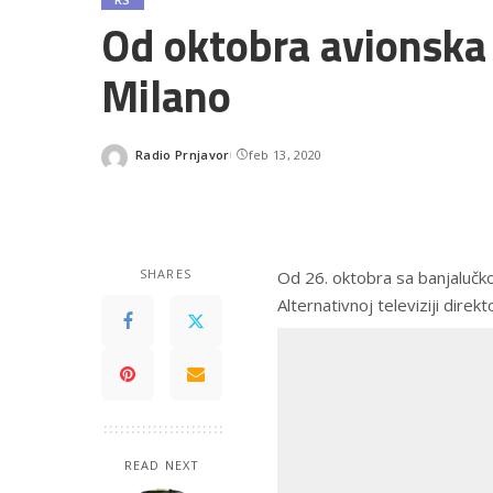
Od oktobra avionska 
Milano
Radio Prnjavor
feb 13, 2020
Posted
by
SHARES
Od 26. oktobra sa banjalučko
Alternativnoj televiziji dire
READ NEXT