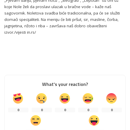
„Pjevam danju, pjevam noću“, „Beograd“, „Lepotan“ su oni uz
koje Nole želi da proslavi ulazak u bračne vode – kaže naš
sagovornik. Noletova svadba biće tradicionalna, pa će se služiti
domaći specijaliteti. Na meniju će biti pršut, sir, masline, čorba,
jagnjetina, rižoto i riba – završava naš dobro obavešteni
izvor./vijesti in.rs/
What's your reaction?
0
0
0
0
0