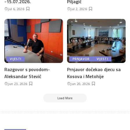
-15.07.2026.
Piljagić
jul 6, 2026
jul 2, 2026
VIJESTI
PRNJAVOR
VIJESTI
Razgovor s povodom-
Prnjavor dočekao djecu sa
Aleksandar Stević
Kosova i Metohije
jun 23, 2026
jun 20, 2026
Load More