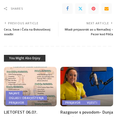
SHARES
PREVIOUS ARTICLE
NEXT ARTICLE
Ceca, Seve i Čola na Đokovićevoj
Mladi prnjavorski as u Nemačkoj -
svadbi
Pezer kod Pilića
You Might Also Enjoy
NAJAVE
OGLASI I OBAVJEŠTENJA
PRNJAVOR
PRNJAVOR
VIJESTI
LJETOFEST 06.07.
Razgovor s povodom- Dunja