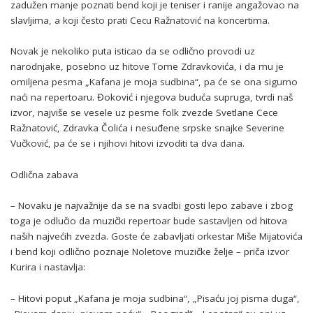
zadužen manje poznati bend koji je teniser i ranije angažovao na
slavljima, a koji često prati Cecu Ražnatović na koncertima.
Novak je nekoliko puta isticao da se odlično provodi uz
narodnjake, posebno uz hitove Tome Zdravkovića, i da mu je
omiljena pesma „Kafana je moja sudbina“, pa će se ona sigurno
naći na repertoaru. Đoković i njegova buduća supruga, tvrdi naš
izvor, najviše se vesele uz pesme folk zvezde Svetlane Cece
Ražnatović, Zdravka Čolića i nesuđene srpske snajke Severine
Vučković, pa će se i njihovi hitovi izvoditi ta dva dana.
Odlična zabava
– Novaku je najvažnije da se na svadbi gosti lepo zabave i zbog
toga je odlučio da muzički repertoar bude sastavljen od hitova
naših najvećih zvezda. Goste će zabavljati orkestar Miše Mijatovića
i bend koji odlično poznaje Noletove muzičke želje – priča izvor
Kurira i nastavlja:
– Hitovi poput „Kafana je moja sudbina“, „Pisaću joj pisma duga“,