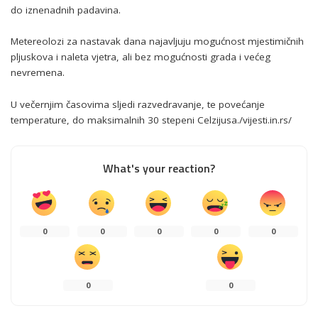
do iznenadnih padavina.
Metereolozi za nastavak dana najavljuju mogućnost mjestimičnih
pljuskova i naleta vjetra, ali bez mogućnosti grada i većeg
nevremena.
U večernjim časovima sljedi razvedravanje, te povećanje
temperature, do maksimalnih 30 stepeni Celzijusa./vijesti.in.rs/
What's your reaction?
0
0
0
0
0
0
0