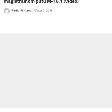
magistralnom putu M-16.1 (Video)
Radio Prnjavor
aug 2, 2018
Posted
by