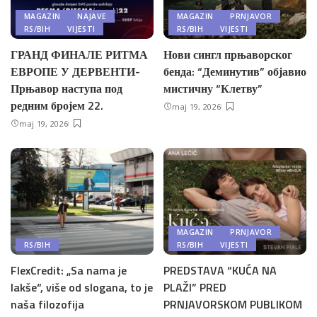
MAGAZIN
NAJAVE
MAGAZIN
PRNJAVOR
RS/BIH
VIJESTI
RS/BIH
VIJESTI
ГРАНД ФИНАЛЕ РИТМА
Нови сингл прњаворског
ЕВРОПЕ У ДЕРВЕНТИ-
бенда: “Деминутив” објавио
Прњавор наступа под
мистичну “Клетву”
редним бројем 22.
maj 19, 2026
maj 19, 2026
MAGAZIN
PRNJAVOR
RS/BIH
RS/BIH
VIJESTI
FlexCredit: „Sa nama je
PREDSTAVA “KUĆA NA
lakše“, više od slogana, to je
PLAŽI” PRED
naša filozofija
PRNJAVORSKOM PUBLIKOM