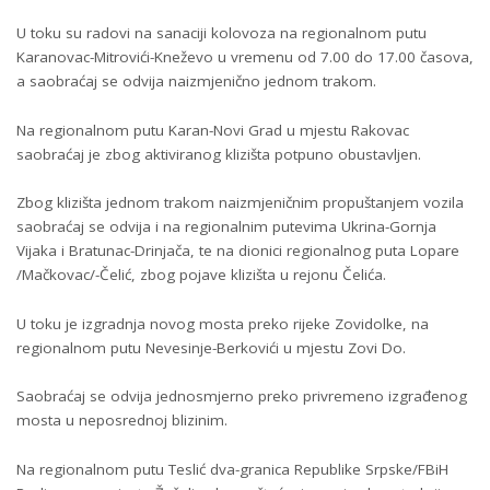
U toku su radovi na sanaciji kolovoza na regionalnom putu
Karanovac-Mitrovići-Kneževo u vremenu od 7.00 do 17.00 časova,
a saobraćaj se odvija naizmjenično jednom trakom.
Na regionalnom putu Karan-Novi Grad u mjestu Rakovac
saobraćaj je zbog aktiviranog klizišta potpuno obustavljen.
Zbog klizišta jednom trakom naizmjeničnim propuštanjem vozila
saobraćaj se odvija i na regionalnim putevima Ukrina-Gornja
Vijaka i Bratunac-Drinjača, te na dionici regionalnog puta Lopare
/Mačkovac/-Čelić, zbog pojave klizišta u rejonu Čelića.
U toku je izgradnja novog mosta preko rijeke Zovidolke, na
regionalnom putu Nevesinje-Berkovići u mjestu Zovi Do.
Saobraćaj se odvija jednosmjerno preko privremeno izgrađenog
mosta u neposrednoj blizinim.
Na regionalnom putu Teslić dva-granica Republike Srpske/FBiH