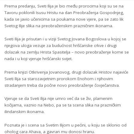
Prema predanju, Sveti Ilija je bio među prorocima koji su se na
Tavoru poklonili Isusu Hristu na dan Preobraženja Gospodnjeg,
kada se javio učenicima sa poukama nove vjere, pa se zato lik
Svetog Ilije slika na preobraženskim prazničnim ikonama.
Sveti Ilija je prisutan i u viziji Svetog Jovana Bogoslova u kojoj se
njegova uloga vezuje za budućnost hrišćanske crkve i drugi
dolazak na zemlju Hrista Spasitelja – novo preobraženje kome se
nada i u koji vjeruje hrišćanski svijet.
Prema knjizi Otkrivenja Jovanovog, drugi dolazak Hristov najaviće
Sveti Ilija sa starozavjetnim prorokom Enohom i njihovim
stradanjem treba da počne novo preobraženje čovječanstva.
Vjeruje se da Sveti Ilija nije umro već da se živ, plamenim
kočijama, vaznio na Nebo, pa se ta scena slika na prazničkim
ilindanskim ikonama.
Poznata je i scena sa Svetim Ilijom u pećini, u koju se sklonio od
oholog cara Ahava, a gavran mu donosi hranu.