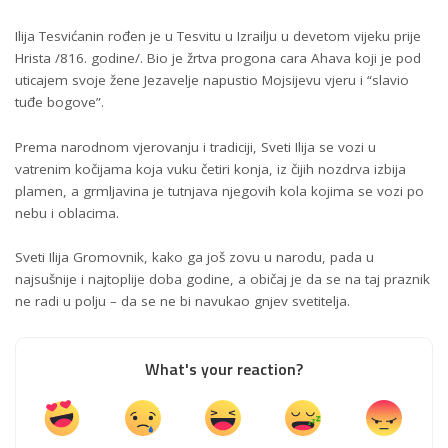
Ilija Tesvićanin rođen je u Tesvitu u Izrailju u devetom vijeku prije
Hrista /816. godine/. Bio je žrtva progona cara Ahava koji je pod
uticajem svoje žene Jezavelje napustio Mojsijevu vjeru i “slavio
tuđe bogove”.
Prema narodnom vjerovanju i tradiciji, Sveti Ilija se vozi u
vatrenim kočijama koja vuku četiri konja, iz čijih nozdrva izbija
plamen, a grmljavina je tutnjava njegovih kola kojima se vozi po
nebu i oblacima.
Sveti Ilija Gromovnik, kako ga još zovu u narodu, pada u
najsušnije i najtoplije doba godine, a običaj je da se na taj praznik
ne radi u polju – da se ne bi navukao gnjev svetitelja.
What's your reaction?