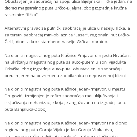
Obustavljen je saobraćaj na spoju ulica Bijeljinska i Ilićka jedan, na
dionici magistralnog puta Brčko-Bijeljina, zbog izgradnje kružne
raskrsnice “Ilićka”.
Alternativni pravac za putnički saobraćaj je ulica u naselju Ilićka, a
za teretni saobraćaj mini-obilaznica “Laser”, regionalni put Brčko-
Čelić, dionica kroz stambeno naselje Grčica i obratno.
Na dionici magistralnog puta Klašnice-Prnjavor u mjestu Hrvaćani,
na ukrštanju magistralnog puta sa auto-putem u zoni vijadukta
Crkvište, zbog izgradnje auto-puta, obustavljen je saobraćaj i
preusmjeren na privremenu zaobilaznicu u neposrednoj blizini.
Na dionici magistralnog puta Klašnice jedan-Prnjavor, u mjestu
Drugovići, izmijenjen je režim saobraćaja radi uključivanja i
isključivanja mehanizacije koja je angažovana na izgradnji auto-
puta Banjaluka-Doboj.
Na dionici magistralnog puta Klašnice jedan-Prnjavor i na dionici
regionalnog puta Gornja Vijaka jedan-Gornja Vijaka dva,
izmijenjen je režim odvijanja saobraćaja zbog uključivanja i