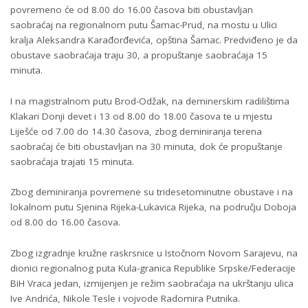
povremeno će od 8.00 do 16.00 časova biti obustavljan
saobraćaj na regionalnom putu Šamac-Prud, na mostu u Ulici
kralja Aleksandra Karađorđevića, opština Šamac. Predviđeno je da
obustave saobraćaja traju 30, a propuštanje saobraćaja 15
minuta.
I na magistralnom putu Brod-Odžak, na deminerskim radilištima
Klakari Donji devet i 13 od 8.00 do 18.00 časova te u mjestu
Liješće od 7.00 do 14.30 časova, zbog deminiranja terena
saobraćaj će biti obustavljan na 30 minuta, dok će propuštanje
saobraćaja trajati 15 minuta.
Zbog deminiranja povremene su tridesetominutne obustave i na
lokalnom putu Sjenina Rijeka-Lukavica Rijeka, na području Doboja
od 8.00 do 16.00 časova.
Zbog izgradnje kružne raskrsnice u Istočnom Novom Sarajevu, na
dionici regionalnog puta Kula-granica Republike Srpske/Federacije
BiH Vraca jedan, izmijenjen je režim saobraćaja na ukrštanju ulica
Ive Andrića, Nikole Tesle i vojvode Radomira Putnika.