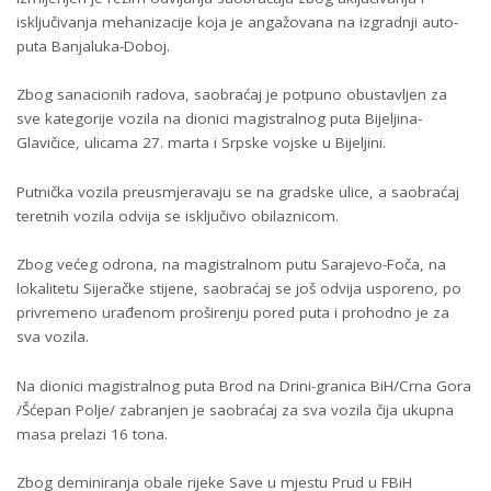
isključivanja mehanizacije koja je angažovana na izgradnji auto-
puta Banjaluka-Doboj.
Zbog sanacionih radova, saobraćaj je potpuno obustavljen za
sve kategorije vozila na dionici magistralnog puta Bijeljina-
Glavičice, ulicama 27. marta i Srpske vojske u Bijeljini.
Putnička vozila preusmjeravaju se na gradske ulice, a saobraćaj
teretnih vozila odvija se isključivo obilaznicom.
Zbog većeg odrona, na magistralnom putu Sarajevo-Foča, na
lokalitetu Sijeračke stijene, saobraćaj se još odvija usporeno, po
privremeno urađenom proširenju pored puta i prohodno je za
sva vozila.
Na dionici magistralnog puta Brod na Drini-granica BiH/Crna Gora
/Šćepan Polje/ zabranjen je saobraćaj za sva vozila čija ukupna
masa prelazi 16 tona.
Zbog deminiranja obale rijeke Save u mjestu Prud u FBiH