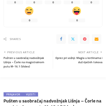
0
0
0
0
0
0
0
SHARES
PREVIOUS ARTICLE
NEXT ARTICLE
Pušten u saobraćaj nadvožnjak
Oprez pri vožnji: Magla u kotlinama i
Lišnja – Čorle na magistralnom
duž riječnih tokova
putu M-16.1 (Video)
PRNJAVOR
VIJESTI
Pušten u saobraćaj nadvožnjak Lišnja – Čorle na