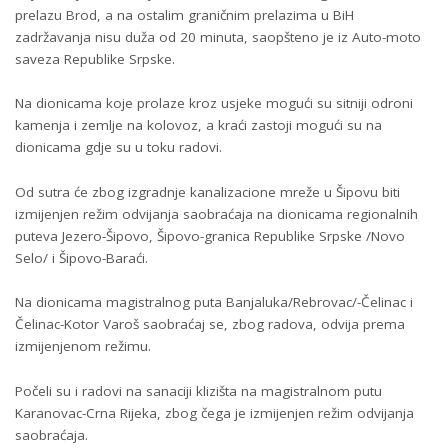
prelazu Brod, a na ostalim graničnim prelazima u BiH
zadržavanja nisu duža od 20 minuta, saopšteno je iz Auto-moto
saveza Republike Srpske.
Na dionicama koje prolaze kroz usjeke mogući su sitniji odroni
kamenja i zemlje na kolovoz, a kraći zastoji mogući su na
dionicama gdje su u toku radovi.
Od sutra će zbog izgradnje kanalizacione mreže u Šipovu biti
izmijenjen režim odvijanja saobraćaja na dionicama regionalnih
puteva Jezero-Šipovo, Šipovo-granica Republike Srpske /Novo
Selo/ i Šipovo-Baraći.
Na dionicama magistralnog puta Banjaluka/Rebrovac/-Čelinac i
Čelinac-Kotor Varoš saobraćaj se, zbog radova, odvija prema
izmijenjenom režimu.
Počeli su i radovi na sanaciji klizišta na magistralnom putu
Karanovac-Crna Rijeka, zbog čega je izmijenjen režim odvijanja
saobraćaja.