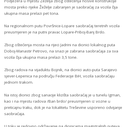
Podjezera u mjestu Žeželja zbog oštećenja nosive konstrukcije
mosta preko rijeke Žeželje zabranjen je saobraćaj za vozila čija
ukupna masa prelazi pet tona.
Na regionalnom putu Površnice-Lopare saobraćaj teretnih vozila
preusmjeren je na putni pravac Lopare-Priboj-Banj Brdo.
Zbog oštećenja mosta na rijeci Jadrini na dionici lokalnog puta
Doboj-Manastir Petrovo, na snazi je zabrana saobraćaja za sva
vozila čija ukupna masa prelazi 3,5 tone.
Zbog radova na vijaduktu Bojnik, na dionici auto-puta Sarajevo
sjever-Lepenica na području Federacije BiH, vozila saobraćaju
jednom trakom.
Na istoj dionici zbog sanacije klizišta saobraćaj je u tunelu Igman,
kao i na mjestu radova /Ban brdo/ preusmjeren iz vozne u
preticajnu traku, dok je na lokalitetu Treševine usporeno odvijanje
saobraćaja.
U toku je redovno održavanje na dionicama magistralnih puteva