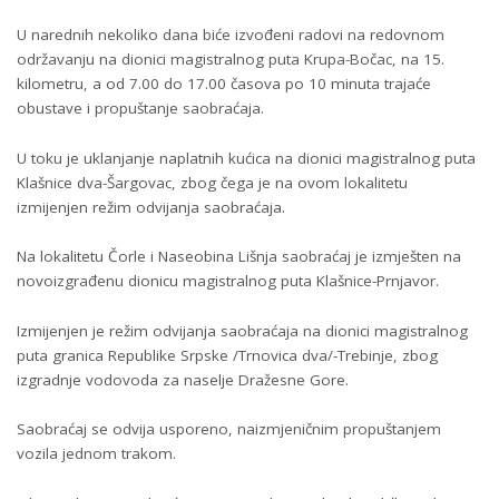
U narednih nekoliko dana biće izvođeni radovi na redovnom
održavanju na dionici magistralnog puta Krupa-Bočac, na 15.
kilometru, a od 7.00 do 17.00 časova po 10 minuta trajaće
obustave i propuštanje saobraćaja.
U toku je uklanjanje naplatnih kućica na dionici magistralnog puta
Klašnice dva-Šargovac, zbog čega je na ovom lokalitetu
izmijenjen režim odvijanja saobraćaja.
Na lokalitetu Čorle i Naseobina Lišnja saobraćaj je izmješten na
novoizgrađenu dionicu magistralnog puta Klašnice-Prnjavor.
Izmijenjen je režim odvijanja saobraćaja na dionici magistralnog
puta granica Republike Srpske /Trnovica dva/-Trebinje, zbog
izgradnje vodovoda za naselje Dražesne Gore.
Saobraćaj se odvija usporeno, naizmjeničnim propuštanjem
vozila jednom trakom.