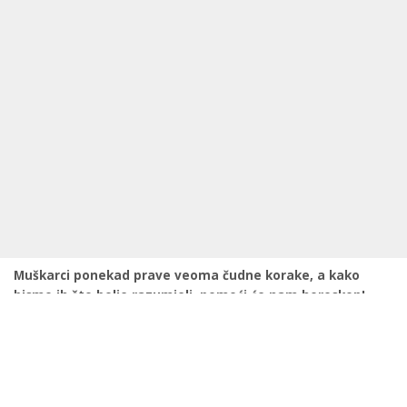
Muškarci ponekad prave veoma čudne korake, a kako
bismo ih što bolje razumjeli, pomoći će nam horoskop!