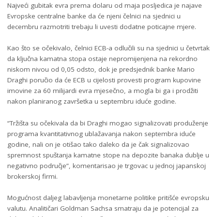
Najveći gubitak evra prema dolaru od maja posljedica je najave
Evropske centralne banke da će njeni čelnici na sjednici u
decembru razmotriti trebaju li uvesti dodatne poticajne mjere.
Kao što se očekivalo, čelnici ECB-a odlučili su na sjednici u četvrtak
da ključna kamatna stopa ostaje nepromijenjena na rekordno
niskom nivou od 0,05 odsto, dok je predsjednik banke Mario
Draghi poručio da će ECB u cijelosti provesti program kupovine
imovine za 60 milijardi evra mjesečno, a mogla bi ga i prodžiti
nakon planiranog završetka u septembru iduće godine.
“Tržišta su očekivala da bi Draghi mogao signalizovati produženje
programa kvantitativnog ublažavanja nakon septembra iduće
godine, nali on je otišao tako daleko da je čak signalizovao
spremnost spuštanja kamatne stope na depozite banaka dublje u
negativno područje”, komentarisao je trgovac u jednoj japanskoj
brokerskoj firmi.
Mogućnost daljeg labavljenja monetarne politike pritišće evropsku
valutu. Analitičari Goldman Sachsa smatraju da je potencijal za