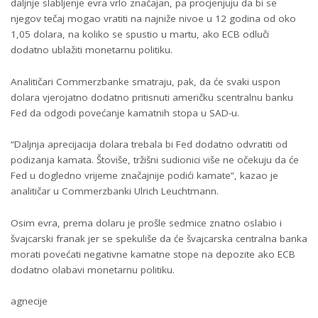
daljnje slabljenje evra vrlo značajan, pa procjenjuju da bi se
njegov tečaj mogao vratiti na najniže nivoe u 12 godina od oko
1,05 dolara, na koliko se spustio u martu, ako ECB odluči
dodatno ublažiti monetarnu politiku.
Analitičari Commerzbanke smatraju, pak, da će svaki uspon
dolara vjerojatno dodatno pritisnuti američku scentralnu banku
Fed da odgodi povećanje kamatnih stopa u SAD-u.
“Daljnja aprecijacija dolara trebala bi Fed dodatno odvratiti od
podizanja kamata. Štoviše, tržišni sudionici više ne očekuju da će
Fed u dogledno vrijeme značajnije podići kamate”, kazao je
analitičar u Commerzbanki Ulrich Leuchtmann.
Osim evra, prema dolaru je prošle sedmice znatno oslabio i
švajcarski franak jer se spekuliše da će švajcarska centralna banka
morati povećati negativne kamatne stope na depozite ako ECB
dodatno olabavi monetarnu politiku.
agnecije