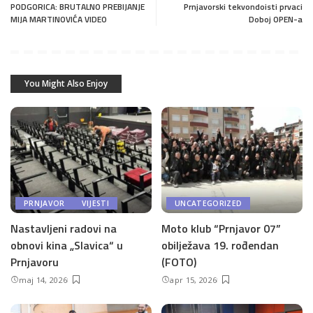
PODGORICA: BRUTALNO PREBIJANJE
Prnjavorski tekvondoisti prvaci
MIJA MARTINOVIĆA VIDEO
Doboj OPEN-a
You Might Also Enjoy
PRNJAVOR
VIJESTI
UNCATEGORIZED
Nastavljeni radovi na
Moto klub “Prnjavor 07”
obnovi kina „Slavica“ u
obilježava 19. rođendan
Prnjavoru
(FOTO)
maj 14, 2026
apr 15, 2026