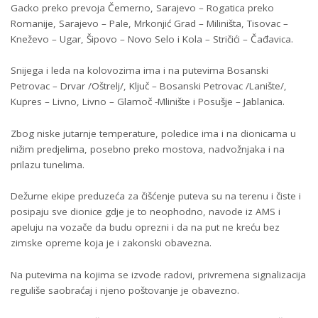
Gacko preko prevoja Čemerno, Sarajevo – Rogatica preko
Romanije, Sarajevo – Pale, Mrkonjić Grad – Miliništa, Tisovac –
Kneževo – Ugar, Šipovo – Novo Selo i Kola – Stričići – Čađavica.
Snijega i leda na kolovozima ima i na putevima Bosanski
Petrovac – Drvar /Oštrelj/, Ključ – Bosanski Petrovac /Lanište/,
Kupres – Livno, Livno – Glamoč -Mlinište i Posušje – Jablanica.
Zbog niske jutarnje temperature, poledice ima i na dionicama u
nižim predjelima, posebno preko mostova, nadvožnjaka i na
prilazu tunelima.
Dežurne ekipe preduzeća za čišćenje puteva su na terenu i čiste i
posipaju sve dionice gdje je to neophodno, navode iz AMS i
apeluju na vozače da budu oprezni i da na put ne kreću bez
zimske opreme koja je i zakonski obavezna.
Na putevima na kojima se izvode radovi, privremena signalizacija
reguliše saobraćaj i njeno poštovanje je obavezno.