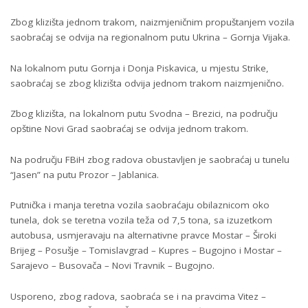
Zbog klizišta jednom trakom, naizmjeničnim propuštanjem vozila
saobraćaj se odvija na regionalnom putu Ukrina – Gornja Vijaka.
Na lokalnom putu Gornja i Donja Piskavica, u mjestu Strike,
saobraćaj se zbog klizišta odvija jednom trakom naizmjenično.
Zbog klizišta, na lokalnom putu Svodna – Brezici, na području
opštine Novi Grad saobraćaj se odvija jednom trakom.
Na području FBiH zbog radova obustavljen je saobraćaj u tunelu
“Jasen” na putu Prozor – Jablanica.
Putnička i manja teretna vozila saobraćaju obilaznicom oko
tunela, dok se teretna vozila teža od 7,5 tona, sa izuzetkom
autobusa, usmjeravaju na alternativne pravce Mostar – Široki
Brijeg – Posušje – Tomislavgrad – Kupres – Bugojno i Mostar –
Sarajevo – Busovača – Novi Travnik – Bugojno.
Usporeno, zbog radova, saobraća se i na pravcima Vitez –