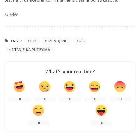
test na virus korona koji ne smije biti stariji od 48 časova.
/SRNA/
TAGS:
BIH
IZDVOJENO
RS
STANJE NA PUTEVIMA
What's your reaction?
0
0
0
0
0
0
0