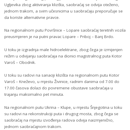
Ugljevika zbog aktiviranja klizišta, saobraćaj se odvija oteženo,
jednom trakom, a svim učesnicima u saobraćaju preporučuje se
da koriste alternativne pravce.
Na regionalnom putu Površnice – Lopare saobraćaj teretnih vozila
preusmjeren je na putni pravac Lopare – Priboj – Banj Brdo.
U toku je izgradnja male hidroelektrane, zbog čega je izmijenjen
režim u odvijanju saobraćaja na dionici magistralnog puta Kotor
Varoš – Obodnik.
U toku su radovi na sanaciji klizišta na regionalnom putu Kotor
Varoš – Kneževo, u mjestu Živinice, radnim danima od 7.00 do
17.00 časova dolazi do povremene obustave saobraćaja u
trajanju maksimalno pet minuta.
Na regionalnom putu Ukrina – Klupe, u mjestu Šnjegotina u toku
su radovi na rekonstrukciji puta i drugog mosta, zbog čega se
saobraćaj na mjestu izvođenja radova odvija naizmjenično,
jednom saobraćajnom trakom.