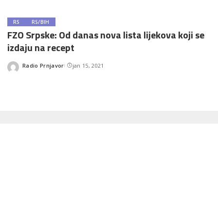
RS
RS/BIH
FZO Srpske: Od danas nova lista lijekova koji se
izdaju na recept
Radio Prnjavor
jan 15, 2021
Posted
by