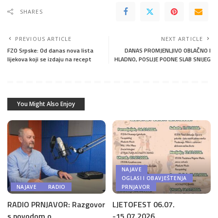
SHARES
PREVIOUS ARTICLE
NEXT ARTICLE
FZO Srpske: Od danas nova lista
DANAS PROMJENLJIVO OBLAČNO I
lijekova koji se izdaju na recept
HLADNO, POSLIJE PODNE SLAB SNIJEG
You Might Also Enjoy
NAJAVE
OGLASI I OBAVJEŠTENJA
NAJAVE
RADIO
PRNJAVOR
RADIO PRNJAVOR: Razgovor
LJETOFEST 06.07.
s povodom o
-15.07.2026.