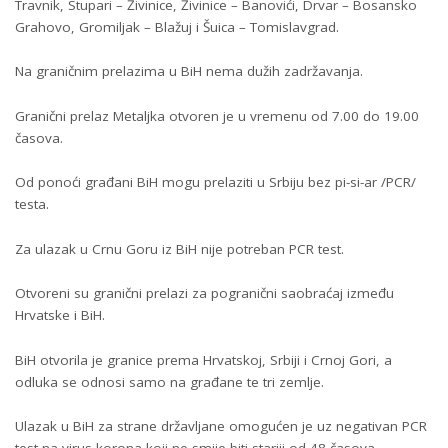
Travnik, Stupari – Živinice, Živinice – Banovići, Drvar – Bosansko
Grahovo, Gromiljak – Blažuj i Šuica – Tomislavgrad.
Na graničnim prelazima u BiH nema dužih zadržavanja.
Granični prelaz Metaljka otvoren je u vremenu od 7.00 do 19.00
časova.
Od ponoći građani BiH mogu prelaziti u Srbiju bez pi-si-ar /PCR/
testa.
Za ulazak u Crnu Goru iz BiH nije potreban PCR test.
Otvoreni su granični prelazi za pogranični saobraćaj između
Hrvatske i BiH.
BiH otvorila je granice prema Hrvatskoj, Srbiji i Crnoj Gori, a
odluka se odnosi samo na građane te tri zemlje.
Ulazak u BiH za strane državljane omogućen je uz negativan PCR