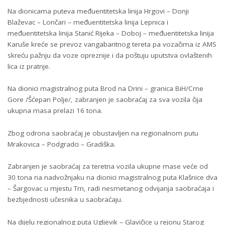
Na dionicama puteva međuentitetska linija Hrgovi – Donji
Blaževac – Lončari – međuentitetska linija Lepnica i
međuentitetska linija Stanić Rijeka – Doboj – međuentitetska linija
Karuše kreće se prevoz vangabaritnog tereta pa vozačima iz AMS
skreću pažnju da voze opreznije i da poštuju uputstva ovlaštenih
lica iz pratnje.
Na dionici magistralnog puta Brod na Drini – granica BiH/Crne
Gore /Šćepan Polje/, zabranjen je saobraćaj za sva vozila čija
ukupna masa prelazi 16 tona.
Zbog odrona saobraćaj je obustavljen na regionalnom putu
Mrakovica – Podgradci – Gradiška.
Zabranjen je saobraćaj za teretna vozila ukupne mase veće od
30 tona na nadvožnjaku na dionici magistralnog puta Klašnice dva
– Šargovac u mjestu Trn, radi nesmetanog odvijanja saobraćaja i
bezbjednosti učesnika u saobraćaju.
Na dijelu regionalnog puta Ugljevik – Glavičice u rejonu Starog