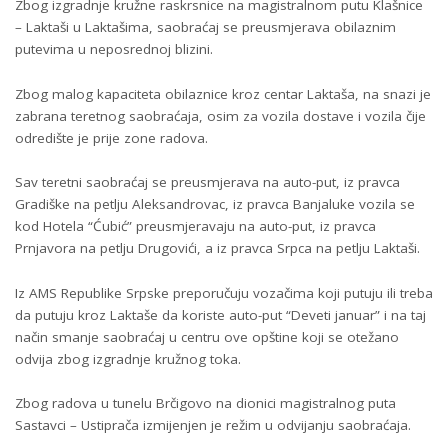
Zbog izgradnje kružne raskrsnice na magistralnom putu Klašnice
– Laktaši u Laktašima, saobraćaj se preusmjerava obilaznim
putevima u neposrednoj blizini.
Zbog malog kapaciteta obilaznice kroz centar Laktaša, na snazi je
zabrana teretnog saobraćaja, osim za vozila dostave i vozila čije
odredište je prije zone radova.
Sav teretni saobraćaj se preusmjerava na auto-put, iz pravca
Gradiške na petlju Aleksandrovac, iz pravca Banjaluke vozila se
kod Hotela “Ćubić” preusmjeravaju na auto-put, iz pravca
Prnjavora na petlju Drugovići, a iz pravca Srpca na petlju Laktaši.
Iz AMS Republike Srpske preporučuju vozačima koji putuju ili treba
da putuju kroz Laktaše da koriste auto-put “Deveti januar” i na taj
način smanje saobraćaj u centru ove opštine koji se otežano
odvija zbog izgradnje kružnog toka.
Zbog radova u tunelu Brčigovo na dionici magistralnog puta
Sastavci – Ustiprača izmijenjen je režim u odvijanju saobraćaja.