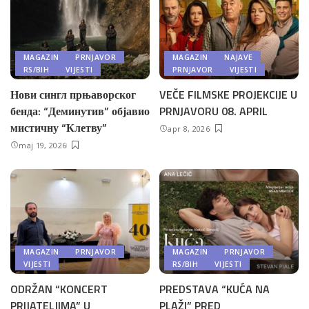
MAGAZIN
PRNJAVOR
MAGAZIN
NAJAVE
RS/BIH
VIJESTI
PRNJAVOR
VIJESTI
Нови сингл прњаворског
VEČE FILMSKE PROJEKCIJE U
бенда: “Деминутив” објавио
PRNJAVORU 08. APRIL
мистичну “Клетву”
apr 8, 2026
maj 19, 2026
MAGAZIN
PRNJAVOR
MAGAZIN
PRNJAVOR
VIJESTI
RS/BIH
VIJESTI
ODRŽAN “KONCERT
PREDSTAVA “KUĆA NA
PRIJATELJIMA” U
PLAŽI” PRED