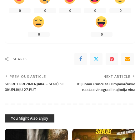
0
0
0
0
0
0
0
SHARES
PREVIOUS ARTICLE
NEXT ARTICLE
SUSRET PREZIMENJAKA – SEGIĆI SE
Iz ljubavi Francuza i Prnjavorčanke
OKUPLJAJU 27.PUT
nastao vinograd i najbolja vina
You Might Also Enjoy