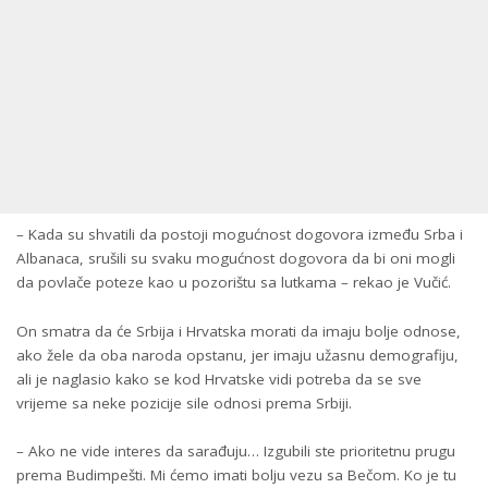
– Kada su shvatili da postoji mogućnost dogovora između Srba i
Albanaca, srušili su svaku mogućnost dogovora da bi oni mogli
da povlače poteze kao u pozorištu sa lutkama – rekao je Vučić.
On smatra da će Srbija i Hrvatska morati da imaju bolje odnose,
ako žele da oba naroda opstanu, jer imaju užasnu demografiju,
ali je naglasio kako se kod Hrvatske vidi potreba da se sve
vrijeme sa neke pozicije sile odnosi prema Srbiji.
– Ako ne vide interes da sarađuju… Izgubili ste prioritetnu prugu
prema Budimpešti. Mi ćemo imati bolju vezu sa Bečom. Ko je tu