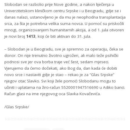
Slobodan se razbolio prije Nove godine, a nakon liječenja u
Univerzitetskom kliničkom centru Srpske i u Beogradu, gdje se i
danas nalazi, ustanovljeno je da mu je neophodna transplantacija
srca, za šta je potrebna velika suma novca. U pomoć su priskočili
mnogi, organizovanjem humanitarnih akcija, a od 1. jula otvoren
je novi broj
1413
, koji će biti aktivan do 31. jula.
– Slobodan je u Beogradu, sve je spremno za operaciju, čeka se
donor. On nije trenutno životno ugrožen, ali malo teže psihički
podnosi sve jer ova borba traje već šest, sedam mjeseci.
Vjerujemo da ćemo dočekati, ako Bog da, dan kada će dobiti
novo srce i nastaviti gdje je stao – rekao je za “Glas Srpske”
njegov otac Slavko. Svi koji žele pomoći Slobodanu mogu to
učiniti i uplatama na žiro-račun 5520001947516690 u Adiko banci.
Račun glasi na ime njegovog oca Slavka Kovačevića.
/Glas Srpske/