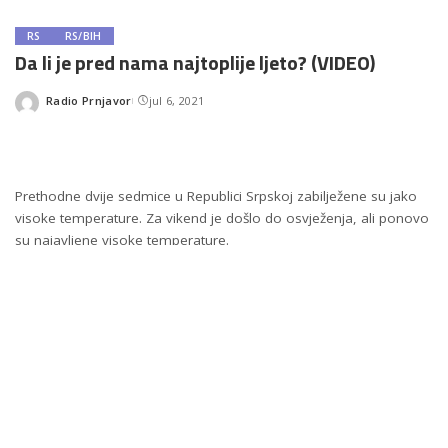
RS
RS/BIH
Da li je pred nama najtoplije ljeto? (VIDEO)
Radio Prnjavor
jul 6, 2021
Posted
by
Prethodne dvije sedmice u Republici Srpskoj zabilježene su jako
visoke temperature. Za vikend je došlo do osvježenja, ali ponovo
su najavljene visoke temperature.