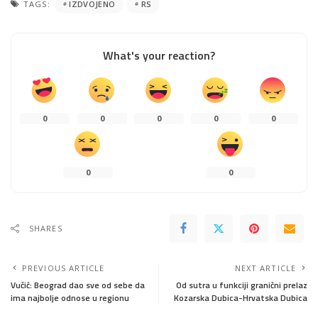
TAGS:
IZDVOJENO
RS
What's your reaction?
0
0
0
0
0
0
0
SHARES
PREVIOUS ARTICLE
NEXT ARTICLE
Vučić: Beograd dao sve od sebe da
Od sutra u funkciji granični prelaz
ima najbolje odnose u regionu
Kozarska Dubica-Hrvatska Dubica