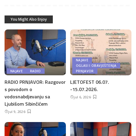
You Might Also Enjoy
NAJAVE
OGLASI I OBAVJEŠTENJA
NAJAVE
RADIO
PRNJAVOR
RADIO PRNJAVOR: Razgovor
LJETOFEST 06.07.
s povodom o
-15.07.2026.
vodosnabdjevanju sa
jul 6, 2026
Ljubišom Sibinčićem
jul 9, 2026