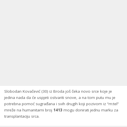
Slobodan Kovačević (30) iz Broda još čeka novo srce koje je
jedina nada da će uspjeti ostvariti snove, a na tom putu mu je
potrebna pomoć sugrađana i svih drugih koji pozivom iz “m:tel”
mreže na humanitarni broj
1413
mogu donirati jednu marku za
transplantaciju srca.