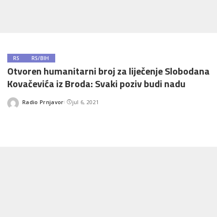
RS
RS/BIH
Otvoren humanitarni broj za liječenje Slobodana
Kovačevića iz Broda: Svaki poziv budi nadu
Radio Prnjavor
jul 6, 2021
Posted
by