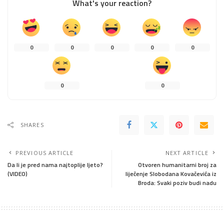
What's your reaction?
0
0
0
0
0
0
0
SHARES
PREVIOUS ARTICLE
NEXT ARTICLE
Da li je pred nama najtoplije ljeto?
Otvoren humanitarni broj za
(VIDEO)
liječenje Slobodana Kovačevića iz
Broda: Svaki poziv budi nadu