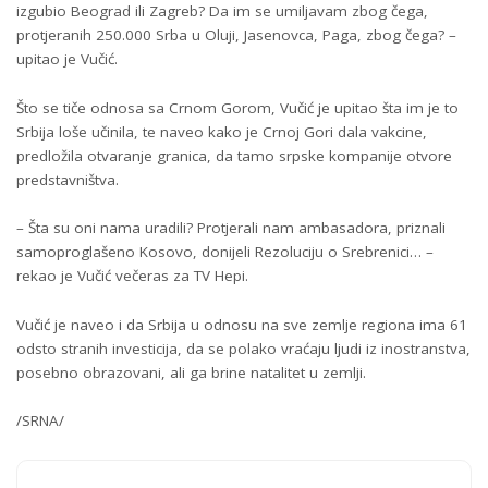
izgubio Beograd ili Zagreb? Da im se umiljavam zbog čega,
protjeranih 250.000 Srba u Oluji, Јasenovca, Paga, zbog čega? –
upitao je Vučić.
Što se tiče odnosa sa Crnom Gorom, Vučić je upitao šta im je to
Srbija loše učinila, te naveo kako je Crnoj Gori dala vakcine,
predložila otvaranje granica, da tamo srpske kompanije otvore
predstavništva.
– Šta su oni nama uradili? Protjerali nam ambasadora, priznali
samoproglašeno Kosovo, donijeli Rezoluciju o Srebrenici… –
rekao je Vučić večeras za TV Hepi.
Vučić je naveo i da Srbija u odnosu na sve zemlje regiona ima 61
odsto stranih investicija, da se polako vraćaju ljudi iz inostranstva,
posebno obrazovani, ali ga brine natalitet u zemlji.
/SRNA/