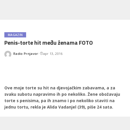
MAGAZIN
Penis-torte hit među ženama FOTO
Radio Prnjavor
apr 13, 2016
Posted
by
Ove moje torte su hit na djevojačkim zabavama, a za
svaku subotu napravimo ih po nekoliko. Žene obožavaju
torte s penisima, pa ih znamo i po nekoliko staviti na
jednu tortu, rekla je Alida Vadanjel (39), piše 24 sata.