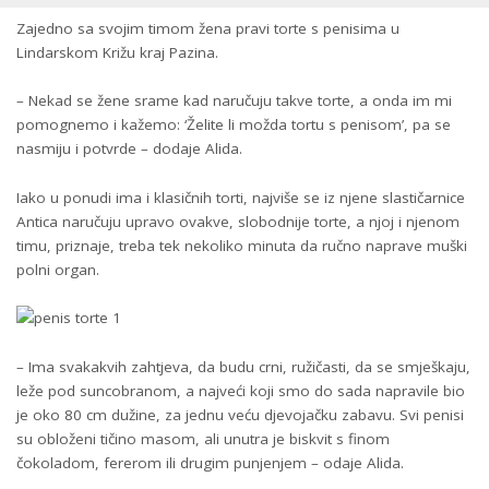
Zajedno sa svojim timom žena pravi torte s penisima u
Lindarskom Križu kraj Pazina.
– Nekad se žene srame kad naručuju takve torte, a onda im mi
pomognemo i kažemo: ‘Želite li možda tortu s penisom’, pa se
nasmiju i potvrde – dodaje Alida.
Iako u ponudi ima i klasičnih torti, najviše se iz njene slastičarnice
Antica naručuju upravo ovakve, slobodnije torte, a njoj i njenom
timu, priznaje, treba tek nekoliko minuta da ručno naprave muški
polni organ.
– Ima svakakvih zahtjeva, da budu crni, ružičasti, da se smješkaju,
leže pod suncobranom, a najveći koji smo do sada napravile bio
je oko 80 cm dužine, za jednu veću djevojačku zabavu. Svi penisi
su obloženi tičino masom, ali unutra je biskvit s finom
čokoladom, fererom ili drugim punjenjem – odaje Alida.