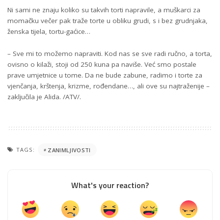
Ni sami ne znaju koliko su takvih torti napravile, a muškarci za
momačku večer pak traže torte u obliku grudi, s i bez grudnjaka,
ženska tijela, tortu-gaćice…
– Sve mi to možemo napraviti. Kod nas se sve radi ručno, a torta,
ovisno o kilaži, stoji od 250 kuna pa naviše. Već smo postale
prave umjetnice u tome. Da ne bude zabune, radimo i torte za
vjenčanja, krštenja, krizme, rođendane…, ali ove su najtraženije –
zaključila je Alida. /ATV/.
TAGS:
ZANIMLJIVOSTI
What's your reaction?