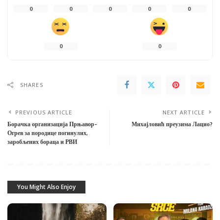
0
0
0
0
0
0
0
SHARES
PREVIOUS ARTICLE
NEXT ARTICLE
Борачка организација Прњавор-
Михајловић преузима Лацио?
Огрев за породице погинулих,
заробљених бораца и РВИ
You Might Also Enjoy