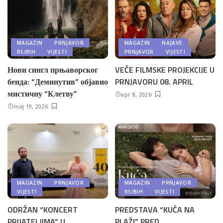
MAGAZIN
PRNJAVOR
MAGAZIN
NAJAVE
RS/BIH
VIJESTI
PRNJAVOR
VIJESTI
Нови сингл прњаворског
VEČE FILMSKE PROJEKCIJE U
бенда: “Деминутив” објавио
PRNJAVORU 08. APRIL
мистичну “Клетву”
apr 8, 2026
maj 19, 2026
MAGAZIN
PRNJAVOR
MAGAZIN
PRNJAVOR
VIJESTI
RS/BIH
VIJESTI
ODRŽAN “KONCERT
PREDSTAVA “KUĆA NA
PRIJATELJIMA” U
PLAŽI” PRED