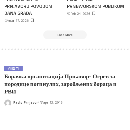
PRNJAVORU POVODOM
PRNJAVORSKOM PUBLIKOM
DANA GRADA
feb 24, 2026
mar 17, 2026
Load More
VIJESTI
Борачка организација Прњавор- Огрев за
породице погинулих, заробљених бораца и
РВИ
Radio Prnjavor
apr 13, 2016
Posted
by