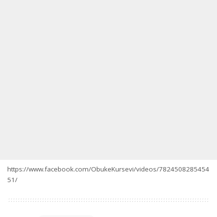
https://www.facebook.com/ObukeKursevi/videos/7824508285454
51/