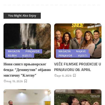
You Might Also Enjoy
MAGAZIN
PRNJAVOR
MAGAZIN
NAJAVE
RS/BIH
VIJESTI
PRNJAVOR
VIJESTI
Нови сингл прњаворског
VEČE FILMSKE PROJEKCIJE U
бенда: “Деминутив” објавио
PRNJAVORU 08. APRIL
мистичну “Клетву”
apr 8, 2026
maj 19, 2026