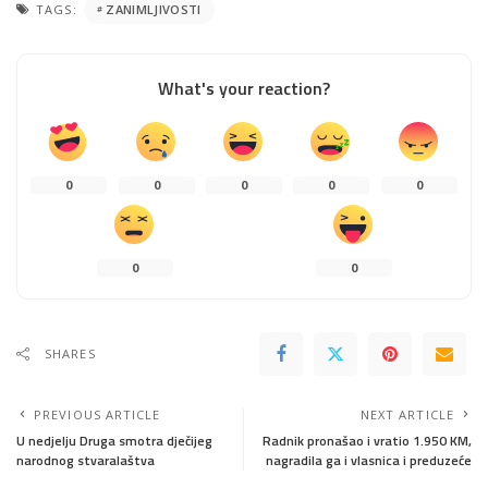
TAGS:
ZANIMLJIVOSTI
What's your reaction?
0
0
0
0
0
0
0
SHARES
PREVIOUS ARTICLE
NEXT ARTICLE
U nedjelju Druga smotra dječijeg
Radnik pronašao i vratio 1.950 KM,
narodnog stvaralaštva
nagradila ga i vlasnica i preduzeće