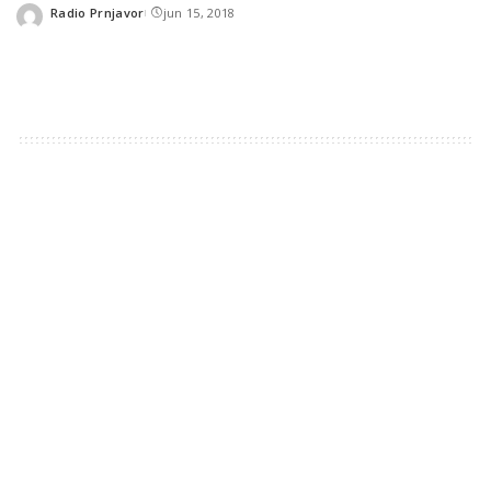
Radio Prnjavor
jun 15, 2018
Posted
by
TAGS:
IZDVOJENO
What's your reaction?
0
0
0
0
0
0
0