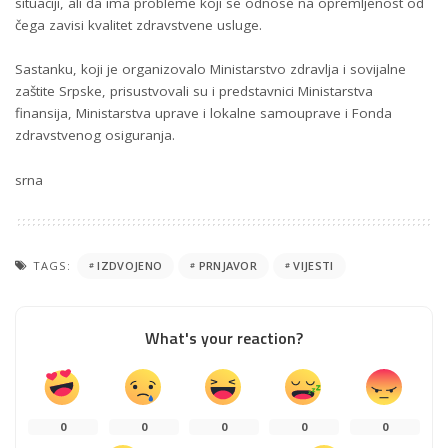
situaciji, ali da ima probleme koji se odnose na opremljenost od
čega zavisi kvalitet zdravstvene usluge.
Sastanku, koji je organizovalo Ministarstvo zdravlja i sovijalne
zaštite Srpske, prisustvovali su i predstavnici Ministarstva
finansija, Ministarstva uprave i lokalne samouprave i Fonda
zdravstvenog osiguranja.
srna
TAGS:
IZDVOJENO
PRNJAVOR
VIJESTI
What's your reaction?
0
0
0
0
0