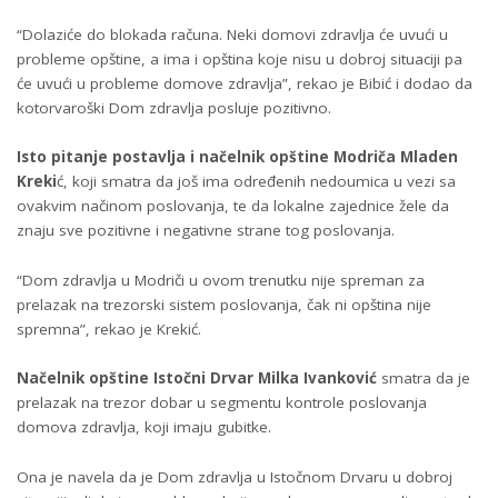
“Dolaziće do blokada računa. Neki domovi zdravlja će uvući u
probleme opštine, a ima i opština koje nisu u dobroj situaciji pa
će uvući u probleme domove zdravlja”, rekao je Bibić i dodao da
kotorvaroški Dom zdravlja posluje pozitivno.
Isto pitanje postavlja i načelnik opštine Modriča Mladen
Kreki
ć, koji smatra da još ima određenih nedoumica u vezi sa
ovakvim načinom poslovanja, te da lokalne zajednice žele da
znaju sve pozitivne i negativne strane tog poslovanja.
“Dom zdravlja u Modriči u ovom trenutku nije spreman za
prelazak na trezorski sistem poslovanja, čak ni opština nije
spremna”, rekao je Krekić.
Načelnik opštine Istočni Drvar Milka Ivanković
smatra da je
prelazak na trezor dobar u segmentu kontrole poslovanja
domova zdravlja, koji imaju gubitke.
Ona je navela da je Dom zdravlja u Istočnom Drvaru u dobroj