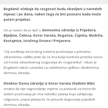
Bogdanić očekuje da razgovori budu obavljeni u narednih
mjesec i po dana, nakon čega će biti poznato kada može
početi projekat.
On je naveo da je riječ o
domovima zdravlja iz Prijedora,
Bijeljine, Čelinca, Kotor Varoša, Rogatice, Čajniča, Modriče,
Kostajnice, Istočnog Drvara i Prnjavora.
“Cilj uvođenja trezorskog sistema poslovanja u primarnu
zdravstvenu zaštitu jeste da se ima bolja kontrola protoka novca
od Fonda zdravstvenog osiguranja do osiguranika”, rekao je
Bogdanić nakon sastanka sa načelnicima opština i direktorima
domova zdravlja.
Direktor Doma zdravlja iz Kotor Varoša Vladimir Bibić
smatra da nije najpovoljnije vrijeme za prelazak na trezorski
sistem poslovanja jer ima nekoliko pitanja koja zahtijevaju
odgovore, poput pitanja ko će preuzeti dugovanja pojedinih
domova zdravlja.