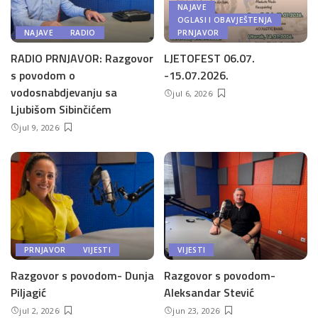
NAJAVE
OGLASI I OBAVJEŠTENJA
NAJAVE
RADIO
PRNJAVOR
RADIO PRNJAVOR: Razgovor
LJETOFEST 06.07.
s povodom o
-15.07.2026.
vodosnabdjevanju sa
jul 6, 2026
Ljubišom Sibinčićem
jul 9, 2026
PRNJAVOR
VIJESTI
VIJESTI
Razgovor s povodom- Dunja
Razgovor s povodom-
Piljagić
Aleksandar Stević
jul 2, 2026
jun 23, 2026