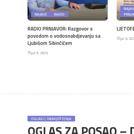
NAJAV
NAJAVE
RADIO
PRNJ
RADIO PRNJAVOR: Razgovor s
LJETOFE
povodom o vodosnabdjevanju sa
jul 6, 20
Ljubišom Sibinčićem
jul 9, 2026
OGLASI I OBAVJEŠTENJA
OGLAS ZA POSAO –