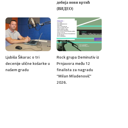
добија нови вртић
(ВИДЕО)
Ljubiša Šikarac o tri
Rock grupa Deminutiv iz
decenije ulične košarke u
Prnjavora među 12
našem gradu
finalista za nagradu
“Milan Mladenović”
2026.