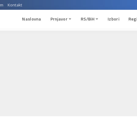
um
Kontakt
Naslovna
Prnjavor
RS/BiH
Izbori
Reg