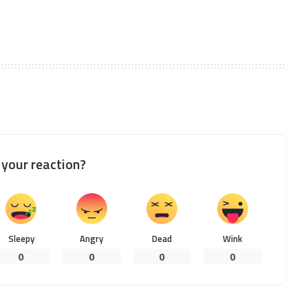
your reaction?
Sleepy
Angry
Dead
Wink
0
0
0
0