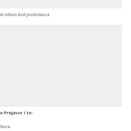
adni odnos kod poslodavca
 Prnjavor i to:
ršioca