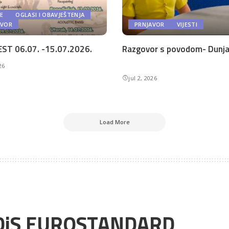
E
OGLASI I OBAVJEŠTENJA
AVOR
PRNJAVOR
VIJESTI
ST 06.07. -15.07.2026.
Razgovor s povodom- Dunja 
26
jul 2, 2026
Load More
 DiS EUROSTANDARD