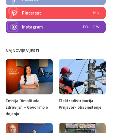
Pinterest
PIN
Instagram
FOLLOW
NAJNOVIJE VIJESTI
Emisija “Amplituda
Elektrodistribucija
zdravlja” – Govorimo o
Prnjavor- obavještenje
dojenju