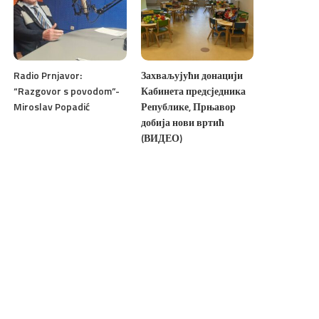
Radio Prnjavor:
Захваљујући донацији
“Razgovor s povodom”-
Кабинета предсједника
Miroslav Popadić
Републике, Прњавор
добија нови вртић
(ВИДЕО)