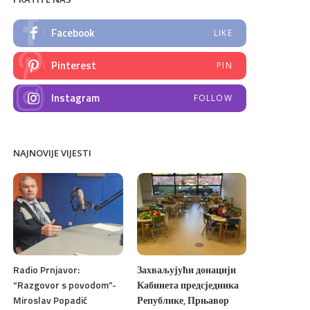
Facebook
LIKE
Pinterest
PIN
Instagram
FOLLOW
NAJNOVIJE VIJESTI
Radio Prnjavor:
Захваљујући донацији
“Razgovor s povodom”-
Кабинета предсједника
Miroslav Popadić
Републике, Прњавор