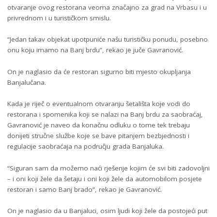
otvaranje ovog restorana veoma značajno za grad na Vrbasu i u
privrednom i u turističkom smislu.
“Jedan takav objekat upotpuniće našu turističku ponudu, posebno
onu koju imamo na Banj brdu”, rekao je juče Gavranović.
On je naglasio da će restoran sigurno biti mjesto okupljanja
Banjalučana.
Kada je riječ o eventualnom otvaranju šetališta koje vodi do
restorana i spomenika koji se nalazi na Banj brdu za saobraćaj,
Gavranović je naveo da konačnu odluku o tome tek trebaju
donijeti stručne službe koje se bave pitanjem bezbjednosti i
regulacije saobraćaja na području grada Banjaluka.
“Siguran sam da možemo naći rješenje kojim će svi biti zadovoljni
– i oni koji žele da šetaju i oni koji žele da automobilom posjete
restoran i samo Banj brado”, rekao je Gavranović.
On je naglasio da u Banjaluci, osim ljudi koji žele da postojeći put