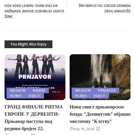
DOK VODE LJUBAV: OVAN VOLI DA
ŽIRI NAPUSTIO ZVEZDE GRANDA
KAŽNJAVA, BIKOVE UZBUĐUJU UDATE
ZBOG KARLEUŠE
ŽENE
You Might Also Enjoy
MAGAZIN
NAJAVE
MAGAZIN
PRNJAVOR
RS/BIH
VIJESTI
RS/BIH
VIJESTI
ГРАНД ФИНАЛЕ РИТМА
Нови сингл прњаворског
ЕВРОПЕ У ДЕРВЕНТИ-
бенда: “Деминутив” објавио
Прњавор наступа под
мистичну “Клетву”
редним бројем 22.
maj 19, 2026