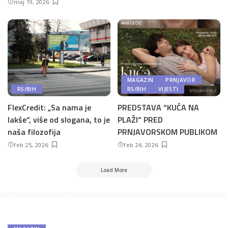
maj 19, 2026
MAGAZIN
PRNJAVOR
RS/BIH
RS/BIH
VIJESTI
FlexCredit: „Sa nama je
PREDSTAVA “KUĆA NA
lakše“, više od slogana, to je
PLAŽI” PRED
naša filozofija
PRNJAVORSKOM PUBLIKOM
feb 25, 2026
feb 24, 2026
Load More