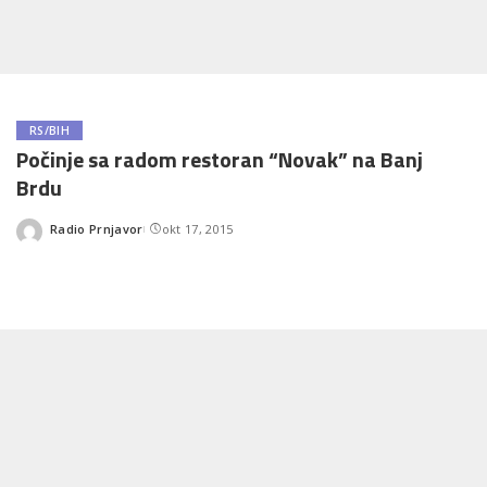
RS/BIH
Počinje sa radom restoran “Novak” na Banj
Brdu
Radio Prnjavor
okt 17, 2015
Posted
by