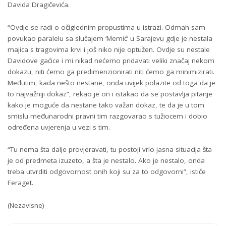
Davida Dragičevića.
“Ovdje se radi o očiglednim propustima u istrazi. Odmah sam
povukao paralelu sa slučajem ‘Memić’ u Sarajevu gdje je nestala
majica s tragovima krvi i još niko nije optužen. Ovdje su nestale
Davidove gaćice i mi nikad nećemo pridavati veliki značaj nekom
dokazu, niti ćemo ga predimenzionirati niti ćemo ga minimizirati.
Međutim, kada nešto nestane, onda uvijek polazite od toga da je
to najvažniji dokaz”, rekao je on i istakao da se postavlja pitanje
kako je moguće da nestane tako važan dokaz, te da je u tom
smislu međunarodni pravni tim razgovarao s tužiocem i dobio
određena uvjerenja u vezi s tim.
“Tu nema šta dalje provjeravati, tu postoji vrlo jasna situacija šta
je od predmeta izuzeto, a šta je nestalo. Ako je nestalo, onda
treba utvrditi odgovornost onih koji su za to odgovorni”, ističe
Feraget.
(Nezavisne)