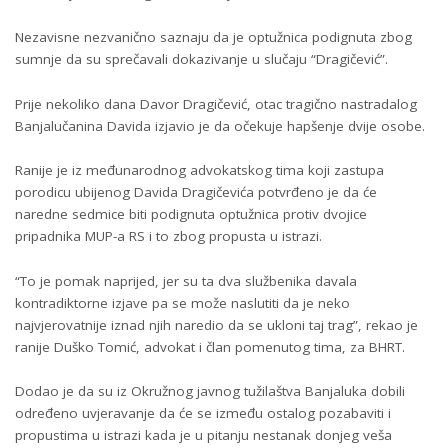
Nezavisne nezvanično saznaju da je optužnica podignuta zbog
sumnje da su sprečavali dokazivanje u slučaju “Dragičević”.
Prije nekoliko dana Davor Dragičević, otac tragično nastradalog
Banjalučanina Davida izjavio je da očekuje hapšenje dvije osobe.
Ranije je iz međunarodnog advokatskog tima koji zastupa
porodicu ubijenog Davida Dragičevića potvrđeno je da će
naredne sedmice biti podignuta optužnica protiv dvojice
pripadnika MUP-a RS i to zbog propusta u istrazi.
“To je pomak naprijed, jer su ta dva službenika davala
kontradiktorne izjave pa se može naslutiti da je neko
najvjerovatnije iznad njih naredio da se ukloni taj trag”, rekao je
ranije Duško Tomić, advokat i član pomenutog tima, za BHRT.
Dodao je da su iz Okružnog javnog tužilaštva Banjaluka dobili
određeno uvjeravanje da će se između ostalog pozabaviti i
propustima u istrazi kada je u pitanju nestanak donjeg veša