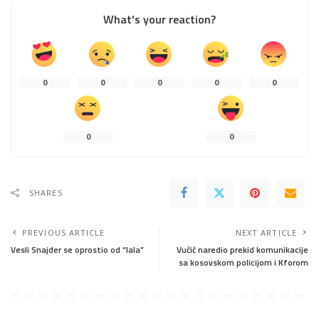
What's your reaction?
0
0
0
0
0
0
0
SHARES
PREVIOUS ARTICLE
NEXT ARTICLE
Vesli Snajder se oprostio od “lala”
Vučić naredio prekid komunikacije
sa kosovskom policijom i Kforom