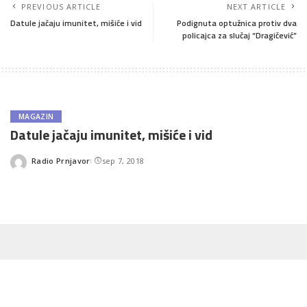
PREVIOUS ARTICLE
NEXT ARTICLE
Datule jačaju imunitet, mišiće i vid
Podignuta optužnica protiv dva
policajca za slučaj “Dragičević”
MAGAZIN
Datule jačaju imunitet, mišiće i vid
Radio Prnjavor
sep 7, 2018
Posted
by