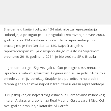
Snajder je u karijeri odigrao 134 utakmice za reprezentaciju
Holandije, a postigao je i 31 pogodak. Debitovao je davne 2003.
godine, a sa 134 nastupa je i rekorder u reprezentaciji, prvi
pratitelj mu je Fan Der Sar sa 130. Najveći uspjeh s
reprezentacijom mu je osvojeno drugo mjesto na Svjetskom
prvenstvu 2010. godine, a 2014. je bio treći na SP u Brazilu.
Legendarni 34-godišnji veznjak izašao je iz igre u 62. minuti, a
ispraćen je velikim aplauzom. Organizatori su se potrudili da mu
prirede zanimljiv oproštaj. Snajder je s porodicom na sredini
terena gledao snimke najboljih trenutaka u dresu reprezentacije.
U klupskoj karijeri najveći trag ostavio je u dresovima milanskog
Intera i Ajaksa, a igrao je i za Real Madrid, Galatasaraj i Nicu. Od
ove godine brani boje katarske Al Garafe.