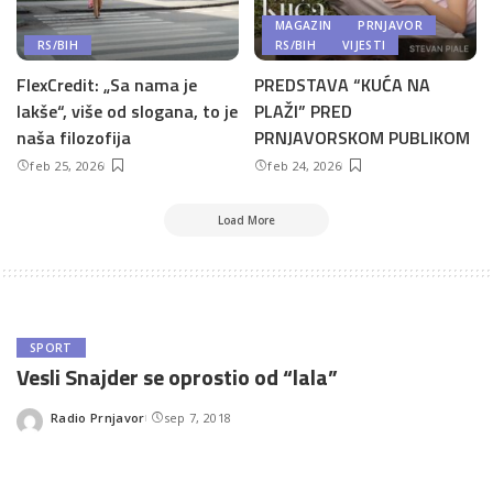
MAGAZIN
PRNJAVOR
RS/BIH
RS/BIH
VIJESTI
FlexCredit: „Sa nama je
PREDSTAVA “KUĆA NA
lakše“, više od slogana, to je
PLAŽI” PRED
naša filozofija
PRNJAVORSKOM PUBLIKOM
feb 25, 2026
feb 24, 2026
Load More
SPORT
Vesli Snajder se oprostio od “lala”
Radio Prnjavor
sep 7, 2018
Posted
by