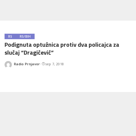
RS
RS/BIH
Podignuta optužnica protiv dva policajca za
slučaj “Dragičević”
Radio Prnjavor
sep 7, 2018
Posted
by