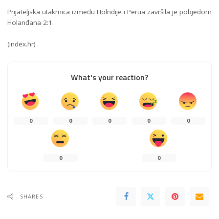
Prijateljska utakmica između Holndije i Perua završila je pobjedom
Holanđana 2:1.
(index.hr)
What's your reaction?
0
0
0
0
0
0
0
SHARES