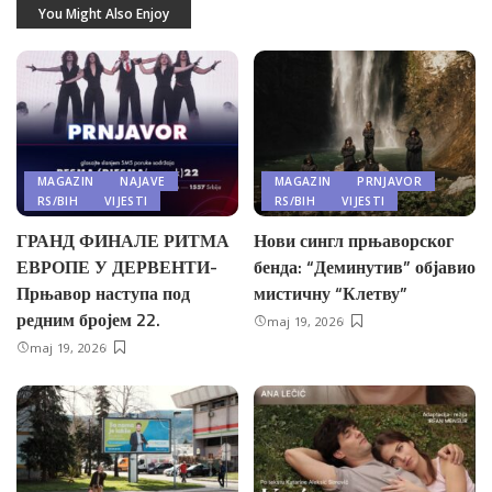
You Might Also Enjoy
MAGAZIN
NAJAVE
MAGAZIN
PRNJAVOR
RS/BIH
VIJESTI
RS/BIH
VIJESTI
ГРАНД ФИНАЛЕ РИТМА
Нови сингл прњаворског
ЕВРОПЕ У ДЕРВЕНТИ-
бенда: “Деминутив” објавио
Прњавор наступа под
мистичну “Клетву”
редним бројем 22.
maj 19, 2026
maj 19, 2026