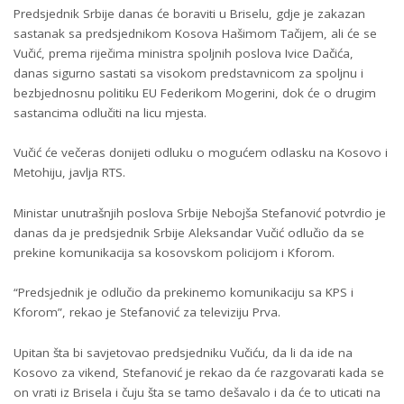
Predsjednik Srbije danas će boraviti u Briselu, gdje je zakazan
sastanak sa predsjednikom Kosova Hašimom Tačijem, ali će se
Vučić, prema riječima ministra spoljnih poslova Ivice Dačića,
danas sigurno sastati sa visokom predstavnicom za spoljnu i
bezbjednosnu politiku EU Federikom Mogerini, dok će o drugim
sastancima odlučiti na licu mjesta.
Vučić će večeras donijeti odluku o mogućem odlasku na Kosovo i
Metohiju, javlja RTS.
Ministar unutrašnjih poslova Srbije Nebojša Stefanović potvrdio je
danas da je predsjednik Srbije Aleksandar Vučić odlučio da se
prekine komunikacija sa kosovskom policijom i Kforom.
“Predsjednik je odlučio da prekinemo komunikaciju sa KPS i
Kforom”, rekao je Stefanović za televiziju Prva.
Upitan šta bi savjetovao predsjedniku Vučiću, da li da ide na
Kosovo za vikend, Stefanović je rekao da će razgovarati kada se
on vrati iz Brisela i čuju šta se tamo dešavalo i da će to uticati na