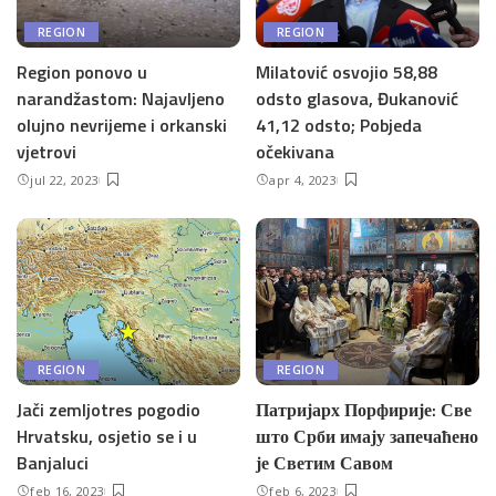
REGION
REGION
Region ponovo u
Milatović osvojio 58,88
narandžastom: Najavljeno
odsto glasova, Đukanović
olujno nevrijeme i orkanski
41,12 odsto; Pobjeda
vjetrovi
očekivana
jul 22, 2023
apr 4, 2023
REGION
REGION
Jači zemljotres pogodio
Патријарх Порфирије: Све
Hrvatsku, osjetio se i u
што Срби имају запечаћено
Banjaluci
је Светим Савом
feb 16, 2023
feb 6, 2023