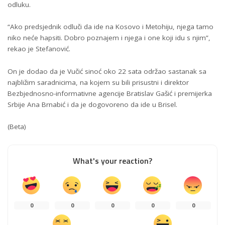
odluku.
“Ako predsjednik odluči da ide na Kosovo i Metohiju, njega tamo
niko neće hapsiti. Dobro poznajem i njega i one koji idu s njim”,
rekao je Stefanović.
On je dodao da je Vučić sinoć oko 22 sata održao sastanak sa
najbližim saradnicima, na kojem su bili prisustni i direktor
Bezbjednosno-informativne agencije Bratislav Gašić i premijerka
Srbije Ana Brnabić i da je dogovoreno da ide u Brisel.
(Beta)
What's your reaction?
0
0
0
0
0