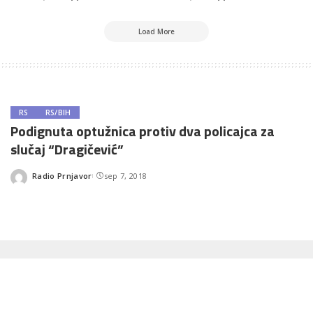
Load More
RS
RS/BIH
Podignuta optužnica protiv dva policajca za
slučaj “Dragičević”
Radio Prnjavor
sep 7, 2018
Posted
by