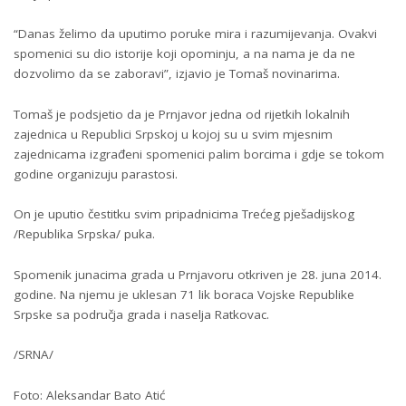
“Danas želimo da uputimo poruke mira i razumijevanja. Ovakvi
spomenici su dio istorije koji opominju, a na nama je da ne
dozvolimo da se zaboravi”, izjavio je Tomaš novinarima.
Tomaš je podsjetio da je Prnjavor jedna od rijetkih lokalnih
zajednica u Republici Srpskoj u kojoj su u svim mjesnim
zajednicama izgrađeni spomenici palim borcima i gdje se tokom
godine organizuju parastosi.
On je uputio čestitku svim pripadnicima Trećeg pješadijskog
/Republika Srpska/ puka.
Spomenik junacima grada u Prnjavoru otkriven je 28. juna 2014.
godine. Na njemu je uklesan 71 lik boraca Vojske Republike
Srpske sa područja grada i naselja Ratkovac.
/SRNA/
Foto: Aleksandar Bato Atić