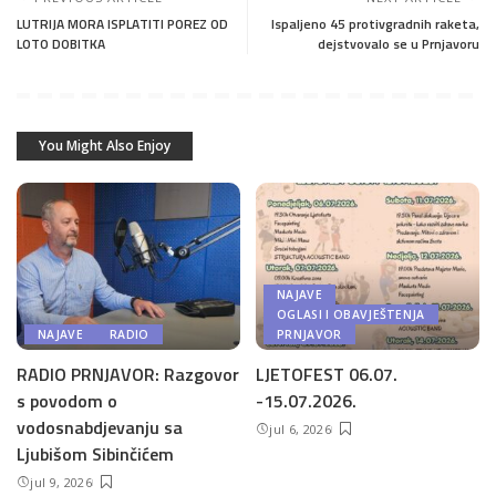
LUTRIJA MORA ISPLATITI POREZ OD
Ispaljeno 45 protivgradnih raketa,
LOTO DOBITKA
dejstvovalo se u Prnjavoru
You Might Also Enjoy
NAJAVE
OGLASI I OBAVJEŠTENJA
NAJAVE
RADIO
PRNJAVOR
RADIO PRNJAVOR: Razgovor
LJETOFEST 06.07.
s povodom o
-15.07.2026.
vodosnabdjevanju sa
jul 6, 2026
Ljubišom Sibinčićem
jul 9, 2026