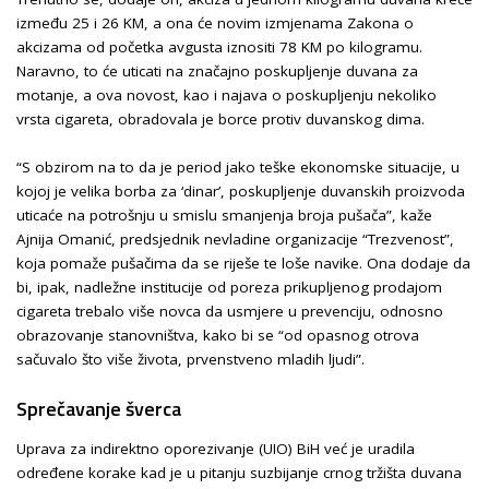
između 25 i 26 KM, a ona će novim izmjenama Zakona o
akcizama od početka avgusta iznositi 78 KM po kilogramu.
Naravno, to će uticati na značajno poskupljenje duvana za
motanje, a ova novost, kao i najava o poskupljenju nekoliko
vrsta cigareta, obradovala je borce protiv duvanskog dima.
“S obzirom na to da je period jako teške ekonomske situacije, u
kojoj je velika borba za ‘dinar’, poskupljenje duvanskih proizvoda
uticaće na potrošnju u smislu smanjenja broja pušača”, kaže
Ajnija Omanić, predsjednik nevladine organizacije “Trezvenost”,
koja pomaže pušačima da se riješe te loše navike. Ona dodaje da
bi, ipak, nadležne institucije od poreza prikupljenog prodajom
cigareta trebalo više novca da usmjere u prevenciju, odnosno
obrazovanje stanovništva, kako bi se “od opasnog otrova
sačuvalo što više života, prvenstveno mladih ljudi”.
Sprečavanje šverca
Uprava za indirektno oporezivanje (UIO) BiH već je uradila
određene korake kad je u pitanju suzbijanje crnog tržišta duvana