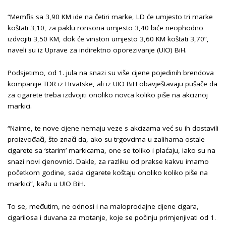
“Memfis sa 3,90 KM ide na četiri marke, LD će umjesto tri marke
koštati 3,10, za paklu ronsona umjesto 3,40 biće neophodno
izdvojiti 3,50 KM, dok će vinston umjesto 3,60 KM koštati 3,70”,
naveli su iz Uprave za indirektno oporezivanje (UIO) BiH.
Podsjetimo, od 1. jula na snazi su više cijene pojedinih brendova
kompanije TDR iz Hrvatske, ali iz UIO BiH obavještavaju pušače da
za cigarete treba izdvojiti onoliko novca koliko piše na akciznoj
markici.
“Naime, te nove cijene nemaju veze s akcizama već su ih dostavili
proizvođači, što znači da, ako su trgovcima u zalihama ostale
cigarete sa ‘starim’ markicama, one se toliko i plaćaju, iako su na
snazi novi cjenovnici. Dakle, za razliku od prakse kakvu imamo
početkom godine, sada cigarete koštaju onoliko koliko piše na
markici”, kažu u UIO BiH.
To se, međutim, ne odnosi i na maloprodajne cijene cigara,
cigarilosa i duvana za motanje, koje se počinju primjenjivati od 1.