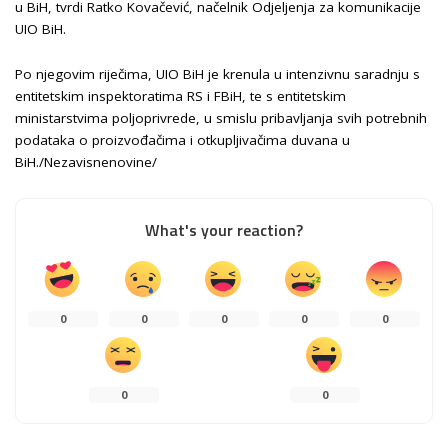
u BiH, tvrdi Ratko Kovačević, načelnik Odjeljenja za komunikacije
UIO BiH.
Po njegovim riječima, UIO BiH je krenula u intenzivnu saradnju s
entitetskim inspektoratima RS i FBiH, te s entitetskim
ministarstvima poljoprivrede, u smislu pribavljanja svih potrebnih
podataka o proizvođačima i otkupljivačima duvana u
BiH./Nezavisnenovine/
What's your reaction?
0
0
0
0
0
0
0