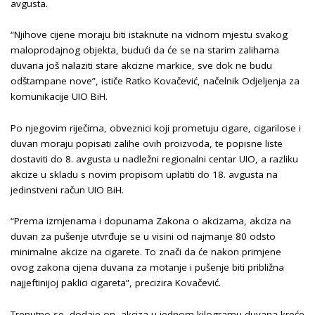
avgusta.
“Njihove cijene moraju biti istaknute na vidnom mjestu svakog
maloprodajnog objekta, budući da će se na starim zalihama
duvana još nalaziti stare akcizne markice, sve dok ne budu
odštampane nove”, ističe Ratko Kovačević, načelnik Odjeljenja za
komunikacije UIO BiH.
Po njegovim riječima, obveznici koji prometuju cigare, cigarilose i
duvan moraju popisati zalihe ovih proizvoda, te popisne liste
dostaviti do 8. avgusta u nadležni regionalni centar UIO, a razliku
akcize u skladu s novim propisom uplatiti do 18. avgusta na
jedinstveni račun UIO BiH.
“Prema izmjenama i dopunama Zakona o akcizama, akciza na
duvan za pušenje utvrđuje se u visini od najmanje 80 odsto
minimalne akcize na cigarete. To znači da će nakon primjene
ovog zakona cijena duvana za motanje i pušenje biti približna
najjeftinijoj paklici cigareta”, precizira Kovačević.
Trenutno se, dodaje on, akciza u jednom kilogramu duvana kreće