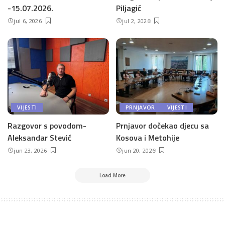
-15.07.2026.
Piljagić
jul 6, 2026
jul 2, 2026
VIJESTI
PRNJAVOR
VIJESTI
Razgovor s povodom-
Prnjavor dočekao djecu sa
Aleksandar Stević
Kosova i Metohije
jun 23, 2026
jun 20, 2026
Load More