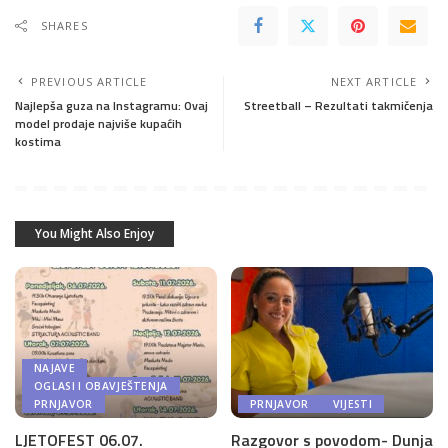
SHARES
PREVIOUS ARTICLE
NEXT ARTICLE
Najlepša guza na Instagramu: Ovaj
Streetball – Rezultati takmičenja
model prodaje najviše kupaćih
kostima
You Might Also Enjoy
NAJAVE
OGLASI I OBAVJEŠTENJA
PRNJAVOR
PRNJAVOR
VIJESTI
LJETOFEST 06.07.
Razgovor s povodom- Dunja