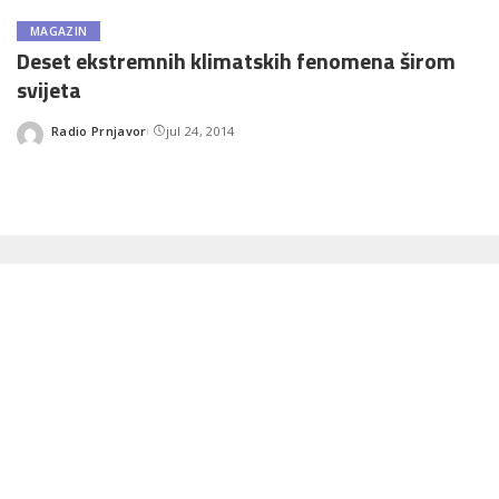
MAGAZIN
Deset ekstremnih klimatskih fenomena širom
svijeta
Radio Prnjavor
jul 24, 2014
Posted
by