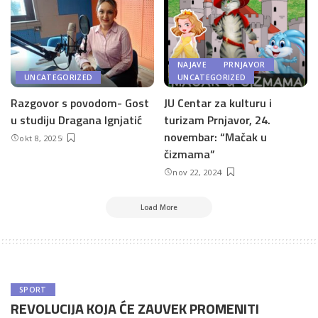
NAJAVE
PRNJAVOR
UNCATEGORIZED
UNCATEGORIZED
Razgovor s povodom- Gost
JU Centar za kulturu i
u studiju Dragana Ignjatić
turizam Prnjavor, 24.
novembar: “Mačak u
okt 8, 2025
čizmama”
nov 22, 2024
Load More
SPORT
REVOLUCIJA KOJA ĆE ZAUVEK PROMENITI