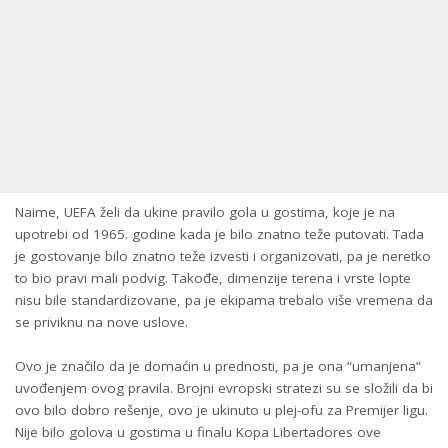
Naime, UEFA želi da ukine pravilo gola u gostima, koje je na
upotrebi od 1965. godine kada je bilo znatno teže putovati. Tada
je gostovanje bilo znatno teže izvesti i organizovati, pa je neretko
to bio pravi mali podvig. Takođe, dimenzije terena i vrste lopte
nisu bile standardizovane, pa je ekipama trebalo više vremena da
se priviknu na nove uslove.
Ovo je značilo da je domaćin u prednosti, pa je ona “umanjena”
uvođenjem ovog pravila. Brojni evropski stratezi su se složili da bi
ovo bilo dobro rešenje, ovo je ukinuto u plej-ofu za Premijer ligu.
Nije bilo golova u gostima u finalu Kopa Libertadores ove