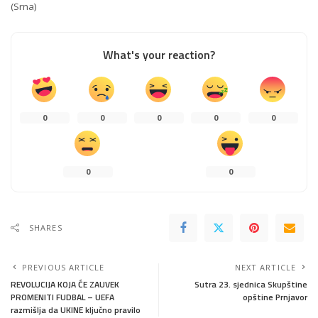
(Srna)
What's your reaction?
0
0
0
0
0
0
0
SHARES
PREVIOUS ARTICLE
NEXT ARTICLE
REVOLUCIJA KOJA ĆE ZAUVEK
Sutra 23. sjednica Skupštine
PROMENITI FUDBAL – UEFA
opštine Prnjavor
razmišlja da UKINE ključno pravilo