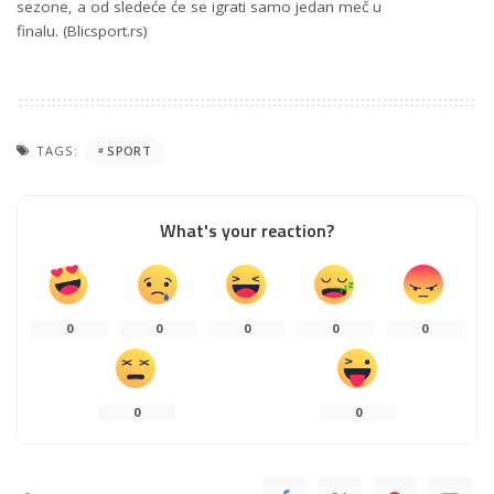
sezone, a od sledeće će se igrati samo jedan meč u
finalu. (Blicsport.rs)
TAGS:
SPORT
What's your reaction?
0
0
0
0
0
0
0