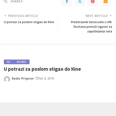
SHARES
PREVIOUS ARTICLE
NEXT ARTICLE
U potrazi za poslom stigao do Kine
Predstavnik Venecuele u UN:
Dostava pomoći izgovor za
započinjanje rata
RS
RS/BIH
U potrazi za poslom stigao do Kine
Radio Prnjavor
feb 6, 2019
Posted
by