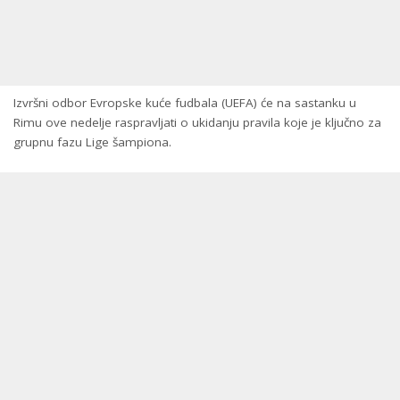
Izvršni odbor Evropske kuće fudbala (UEFA) će na sastanku u
Rimu ove nedelje raspravljati o ukidanju pravila koje je ključno za
grupnu fazu Lige šampiona.