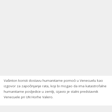
Vašinton koristi dostavu humanitarne pomoći u Venecuelu kao
izgovor za započinjanje rata, koji bi mogao da ima katastrofalne
humanitarne posljedice u zemlji, izjavio je stalni predstavnik
Venecuele pri UN Horhe Valero.