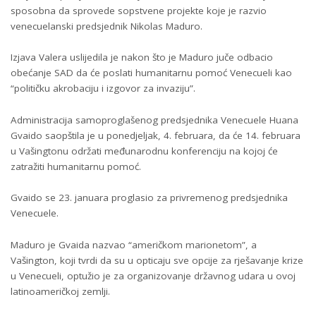
sposobna da sprovede sopstvene projekte koje je razvio
venecuelanski predsjednik Nikolas Maduro.
Izjava Valera uslijedila je nakon što je Maduro juče odbacio
obećanje SAD da će poslati humanitarnu pomoć Venecueli kao
“političku akrobaciju i izgovor za invaziju”.
Administracija samoproglašenog predsjednika Venecuele Huana
Gvaido saopštila je u ponedjeljak, 4. februara, da će 14. februara
u Vašingtonu održati međunarodnu konferenciju na kojoj će
zatražiti humanitarnu pomoć.
Gvaido se 23. januara proglasio za privremenog predsjednika
Venecuele.
Maduro je Gvaida nazvao “američkom marionetom”, a
Vašington, koji tvrdi da su u opticaju sve opcije za rješavanje krize
u Venecueli, optužio je za organizovanje državnog udara u ovoj
latinoameričkoj zemlji.