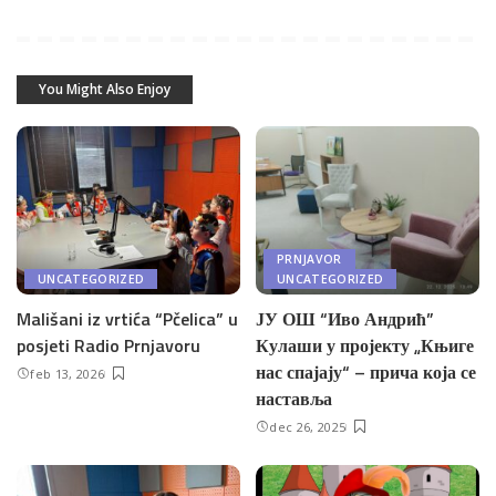
You Might Also Enjoy
PRNJAVOR
UNCATEGORIZED
UNCATEGORIZED
Mališani iz vrtića “Pčelica” u
ЈУ ОШ “Иво Андрић”
posjeti Radio Prnjavoru
Кулаши у пројекту „Књиге
нас спајају“ – прича која се
feb 13, 2026
наставља
dec 26, 2025