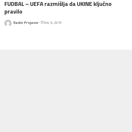
FUDBAL – UEFA razmišlja da UKINE ključno
pravilo
Radio Prnjavor
feb 6, 2019
Posted
by