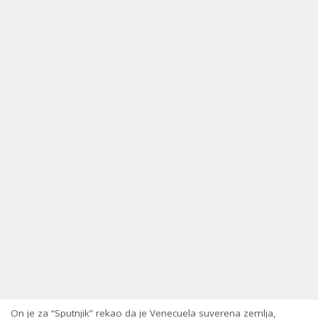
On je za “Sputnjik” rekao da je Venecuela suverena zemlja,