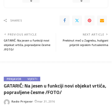
0
0
SHARES
PREVIOUS ARTICLE
NEXT ARTICLE
GATARIĆ: Na jesen u funkciji novi
Prekinut meč u Zagrebu, huligani
objekat vrtića, popravljene česme
prijetili srpskim futsalerima
/FOTO/
PRNJAVOR
VIJESTI
GATARIĆ: Na jesen u funkciji novi objekat vrtića,
popravljene česme /FOTO/
Radio Prnjavor
mar 31, 2016
Posted
by