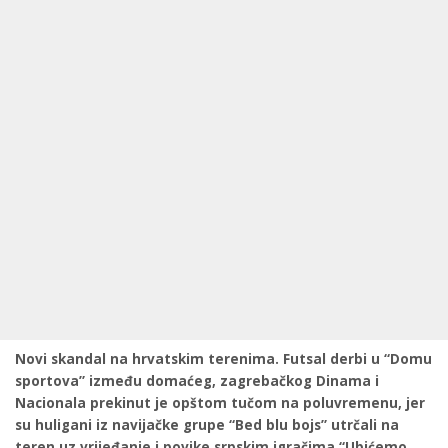
Novi skandal na hrvatskim terenima. Futsal derbi u “Domu
sportova” između domaćeg, zagrebačkog Dinama i
Nacionala prekinut je opštom tučom na poluvremenu, jer
su huligani iz navijačke grupe “Bed blu bojs” utrčali na
teren uz vrijeđanje i povike srpskim igračima “Ubićemo