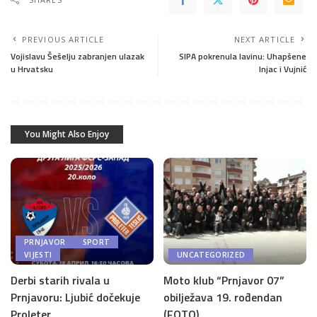
PREVIOUS ARTICLE
NEXT ARTICLE
Vojislavu Šešelju zabranjen ulazak
SIPA pokrenula lavinu: Uhapšene
u Hrvatsku
Injac i Vujnić
You Might Also Enjoy
PRNJAVOR
SPORT
VIJESTI
UNCATEGORIZED
Derbi starih rivala u
Moto klub “Prnjavor 07”
Prnjavoru: Ljubić dočekuje
obilježava 19. rođendan
Proleter
(FOTO)