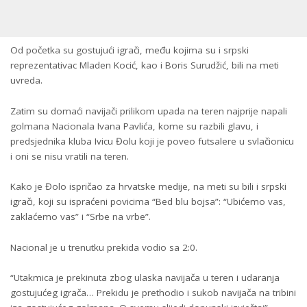
Od početka su gostujući igrači, među kojima su i srpski
reprezentativac Mladen Kocić, kao i Boris Surudžić, bili na meti
uvreda.
Zatim su domaći navijači prilikom upada na teren najprije napali
golmana Nacionala Ivana Pavlića, kome su razbili glavu, i
predsjednika kluba Ivicu Đolu koji je poveo futsalere u svlačionicu
i oni se nisu vratili na teren.
Kako je Đolo ispričao za hrvatske medije, na meti su bili i srpski
igrači, koji su ispraćeni povicima “Bed blu bojsa”: “Ubićemo vas,
zaklaćemo vas” i “Srbe na vrbe”.
Nacional je u trenutku prekida vodio sa 2:0.
“Utakmica je prekinuta zbog ulaska navijača u teren i udaranja
gostujućeg igrača… Prekidu je prethodio i sukob navijača na tribini