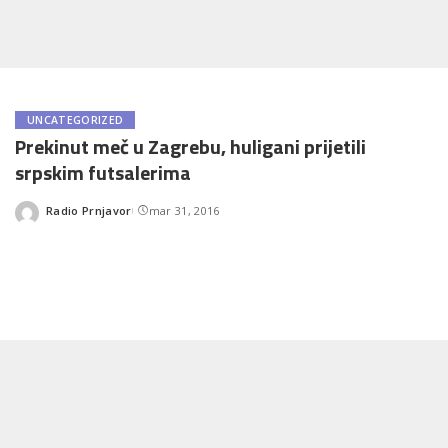
UNCATEGORIZED
Prekinut meč u Zagrebu, huligani prijetili
srpskim futsalerima
Radio Prnjavor
mar 31, 2016
Posted
by