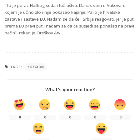
“To je poraz Haškog suda i tužilaštva. Danas sam u Vukovaru
kojem je učino zlo i nije pokazao kajanje. Palio je hrvatske
zastave i zastave EU. Nadam se da će i Srbija reagovati, jer je put
prema EU pravi put i nadam se da će susjedi se ponašati na pravi
način”, rekao je Oreškov.Atv.
TAGS:
REGION
What's your reaction?
0
0
0
0
0