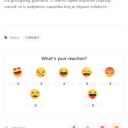
iza gostujućeg golmana. O svemu slijedi dopunski izvještaj”,
navodi se u sudijskom zapisniku koji je objavio indeks.hr.
TAGS:
SPORT
What's your reaction?
0
0
0
0
0
0
0
SHARES