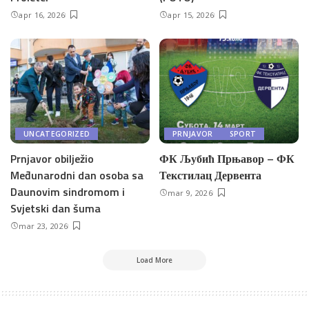
apr 16, 2026
apr 15, 2026
UNCATEGORIZED
PRNJAVOR
SPORT
Prnjavor obilježio
ФК Љубић Прњавор – ФК
Međunarodni dan osoba sa
Текстилац Дервента
Daunovim sindromom i
mar 9, 2026
Svjetski dan šuma
mar 23, 2026
Load More