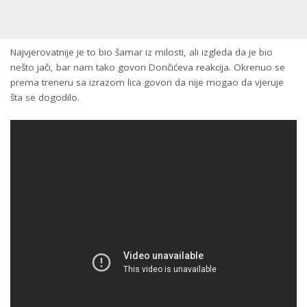
Najvjerovatnije je to bio šamar iz milosti, ali izgleda da je bio
nešto jači, bar nam tako govori Dončićeva reakcija. Okrenuo se
prema treneru sa izrazom lica govori da nije mogao da vjeruje
šta se dogodilo.