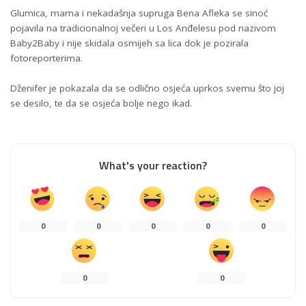
Glumica, mama i nekadašnja supruga Bena Afleka se sinoć
pojavila na tradicionalnoj večeri u Los Anđelesu pod nazivom
Baby2Baby i nije skidala osmijeh sa lica dok je pozirala
fotoreporterima.
Dženifer je pokazala da se odlično osjeća uprkos svemu što joj
se desilo, te da se osjeća bolje nego ikad.
What's your reaction?
0
0
0
0
0
0
0