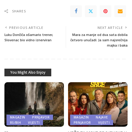
SHARES
PREVIOUS ARTICLE
NEXT ARTICLE
Luku Dončića ošamario trener,
Mara za manje od dva sata dobila
Slovenac bio vidno iznerviran
četvoro unučadi: Ja sam najsrećnija
majka i baka
You Might Also Enjoy
MAGAZIN
PRNJAVOR
MAGAZIN
NAJAVE
RS/BIH
VIJESTI
PRNJAVOR
VIJESTI