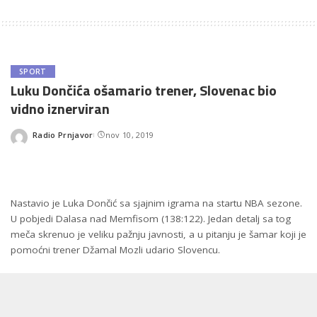
SPORT
Luku Dončića ošamario trener, Slovenac bio
vidno iznerviran
Radio Prnjavor
nov 10, 2019
Posted
by
Nastavio je Luka Dončić sa sjajnim igrama na startu NBA sezone.
U pobjedi Dalasa nad Memfisom (138:122). Jedan detalj sa tog
meča skrenuo je veliku pažnju javnosti, a u pitanju je šamar koji je
pomoćni trener Džamal Mozli udario Slovencu.