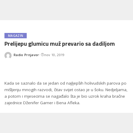
MAGAZIN
Prelijepu glumicu muž prevario sa dadiljom
Radio Prnjavor
nov 10, 2019
Posted
by
Kada se saznalo da se jedan od najljepših holivudskih parova po
mišljenju mnogih razvodi, čitav svijet ostao je u šoku. Nedjeljama,
a potom i mjesecima se nagađalo šta je bio uzrok kraha bračne
zajednice Dženifer Garner i Bena Afleka.