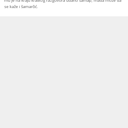
mu je na kraju kratkog razgovora udario šamap, mada može da
se kaže i šamarčić.