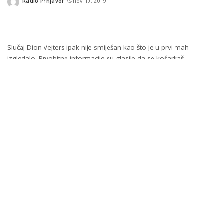
Radio Prnjavor
nov 10, 2019
Posted
by
Slučaj Dion Vejters ipak nije smiješan kao što je u prvi mah
izgledalo. Prvobitne informacije su glasile da se košarkaš
Majamija predozirao gumenim bombonama.