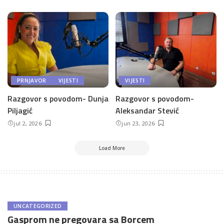
PRNJAVOR
VIJESTI
VIJESTI
Razgovor s povodom- Dunja
Razgovor s povodom-
Piljagić
Aleksandar Stević
jul 2, 2026
jun 23, 2026
Load More
UNCATEGORIZED
Gasprom ne pregovara sa Borcem