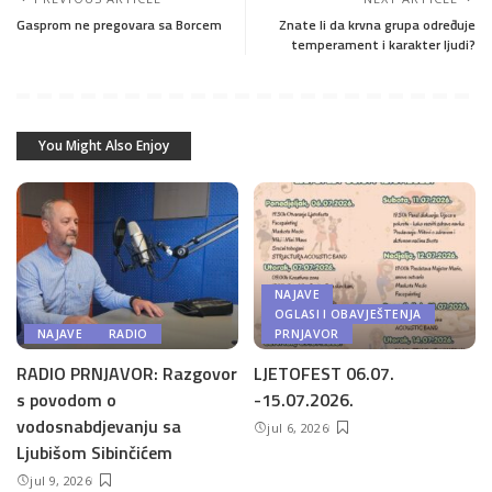
Gasprom ne pregovara sa Borcem
Znate li da krvna grupa određuje
temperament i karakter ljudi?
You Might Also Enjoy
NAJAVE
OGLASI I OBAVJEŠTENJA
NAJAVE
RADIO
PRNJAVOR
RADIO PRNJAVOR: Razgovor
LJETOFEST 06.07.
s povodom o
-15.07.2026.
vodosnabdjevanju sa
jul 6, 2026
Ljubišom Sibinčićem
jul 9, 2026