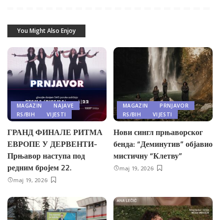
You Might Also Enjoy
MAGAZIN
NAJAVE
MAGAZIN
PRNJAVOR
RS/BIH
VIJESTI
RS/BIH
VIJESTI
ГРАНД ФИНАЛЕ РИТМА
Нови сингл прњаворског
ЕВРОПЕ У ДЕРВЕНТИ-
бенда: “Деминутив” објавио
Прњавор наступа под
мистичну “Клетву”
редним бројем 22.
maj 19, 2026
maj 19, 2026