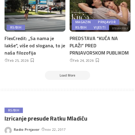
MAGAZIN
PRNJAVOR
RS/BIH
RS/BIH
VIJESTI
FlexCredit: „Sa nama je
PREDSTAVA “KUĆA NA
lakše“, više od slogana, to je
PLAŽI” PRED
naša filozofija
PRNJAVORSKOM PUBLIKOM
feb 25, 2026
feb 24, 2026
Load More
RS/BIH
Izricanje presude Ratku Mladiću
Radio Prnjavor
nov 22, 2017
Posted