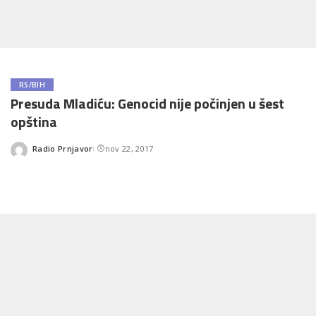
RS/BIH
Presuda Mladiću: Genocid nije počinjen u šest
opština
Radio Prnjavor
nov 22, 2017
Posted
by