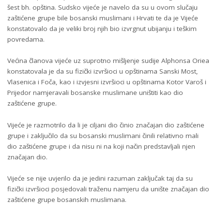
šest bh. opština. Sudsko vijeće je navelo da su u ovom slučaju
zaštićene grupe bile bosanski muslimani i Hrvati te da je Vijeće
konstatovalo da je veliki broj njih bio izvrgnut ubijanju i teškim
povredama.
Većina članova vijeće uz suprotno mišljenje sudije Alphonsa Oriea
konstatovala je da su fizički izvršioci u opštinama Sanski Most,
Vlasenica i Foča, kao i izvjesni izvršioci u opštinama Kotor Varoš i
Prijedor namjeravali bosanske muslimane uništiti kao dio
zaštićene grupe.
Vijeće je razmotrilo da li je ciljani dio činio značajan dio zaštićene
grupe i zaključilo da su bosanski muslimani činili relativno mali
dio zaštićene grupe i da nisu ni na koji način predstavljali njen
značajan dio.
Vijeće se nije uvjerilo da je jedini razuman zaključak taj da su
fizički izvršioci posjedovali traženu namjeru da unište značajan dio
zaštićene grupe bosanskih muslimana.