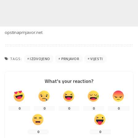
opstinaprnjavor.net
TAGS:
IZDVOJENO
PRNJAVOR
VIJESTI
What's your reaction?
0
0
0
0
0
0
0