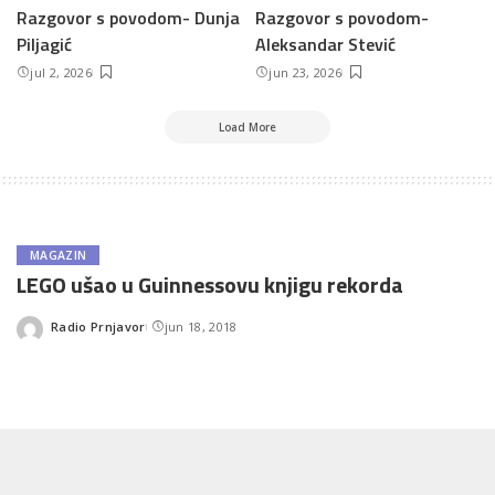
Razgovor s povodom- Dunja
Razgovor s povodom-
Piljagić
Aleksandar Stević
jul 2, 2026
jun 23, 2026
Load More
MAGAZIN
LEGO ušao u Guinnessovu knjigu rekorda
Radio Prnjavor
jun 18, 2018
Posted
by