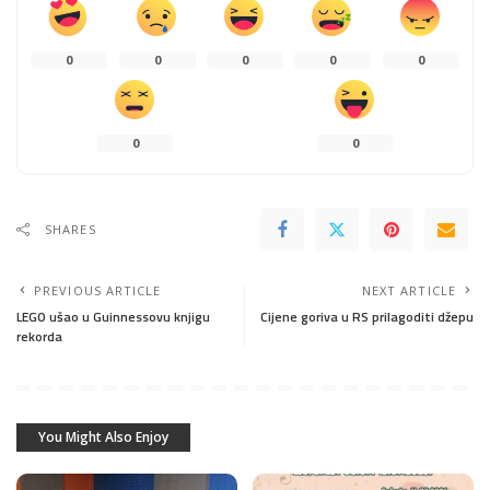
0
0
0
0
0
0
0
SHARES
PREVIOUS ARTICLE
NEXT ARTICLE
LEGO ušao u Guinnessovu knjigu
Cijene goriva u RS prilagoditi džepu
rekorda
You Might Also Enjoy