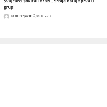
Švajcarci šokirali Brazil, Srbija ostaje prva u
grupi
Radio Prnjavor
jun 18, 2018
Posted
by