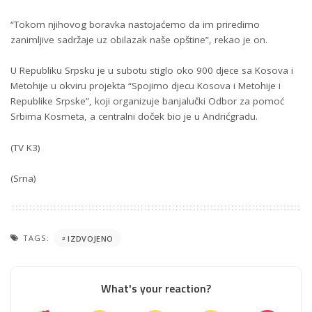
“Tokom njihovog boravka nastojaćemo da im priredimo
zanimljive sadržaje uz obilazak naše opštine”, rekao je on.
U Republiku Srpsku je u subotu stiglo oko 900 djece sa Kosova i
Metohije u okviru projekta “Spojimo djecu Kosova i Metohije i
Republike Srpske”, koji organizuje banjalučki Odbor za pomoć
Srbima Kosmeta, a centralni doček bio je u Andrićgradu.
(TV K3)
(Srna)
TAGS:
IZDVOJENO
What's your reaction?