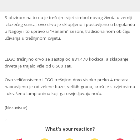
S obzirom na to da je trešnjin cvijet simbol novog života u zemlji
izlazećeg sunca, ovo drvo je sklopljeno i postavljeno u Legolandu
u Nagoyi i to upravo u “Hanami” sezoni, tradicionalnom običaju
uživanja u trešnjinom cvijetu.
LEGO trešnjino drvo se sastoji od 881.470 kockica, a sklapanje
drveta je trajalo više od 6.500 sati.
Ovo veličanstveno LEGO trešnjino drvo visoko preko 4 metara
napravljeno je od zelene baze, velikih grana, krošnje s cvjetovima
i ukrašeno lampionima koji ga osvjetljavaju noću.
(Nezavisne)
What's your reaction?