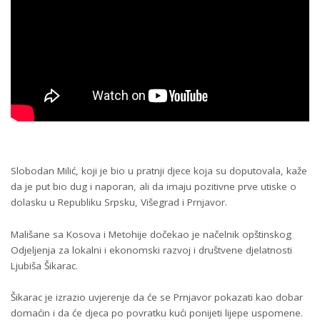
Slobodan Milić, koji je bio u pratnji djece koja su doputovala, kaže
da je put bio dug i naporan, ali da imaju pozitivne prve utiske o
dolasku u Republiku Srpsku, Višegrad i Prnjavor.
Mališane sa Kosova i Metohije dočekao je načelnik opštinskog
Odjeljenja za lokalni i ekonomski razvoj i društvene djelatnosti
Ljubiša Šikarac.
Šikarac je izrazio uvjerenje da će se Prnjavor pokazati kao dobar
domaćin i da će djeca po povratku kući ponijeti lijepe uspomene.