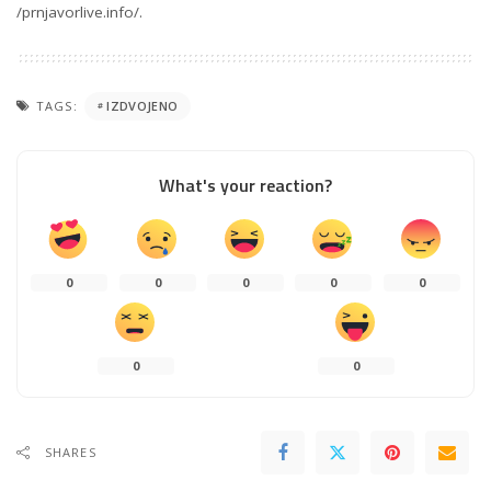
/prnjavorlive.info/.
TAGS:
IZDVOJENO
What's your reaction?
0
0
0
0
0
0
0
SHARES