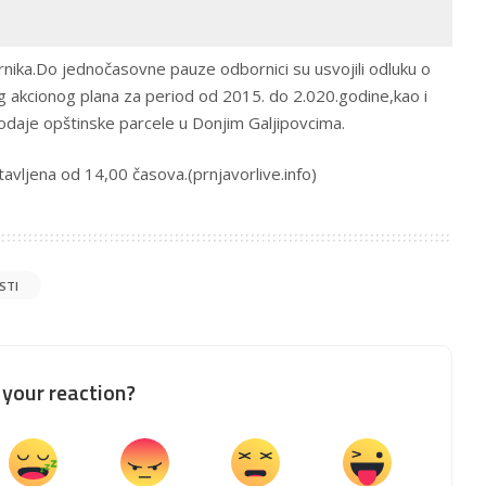
rnika.Do jednočasovne pauze odbornici su usvojili odluku o
g akcionog plana za period od 2015. do 2.020.godine,kao i
rodaje opštinske parcele u Donjim Galjipovcima.
avljena od 14,00 časova.(prnjavorlive.info)
ESTI
your reaction?