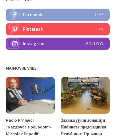
Facebook
LIKE
Pinterest
PIN
Instagram
FOLLOW
NAJNOVIJE VIJESTI
Radio Prnjavor:
Захваљујући донацији
“Razgovor s povodom”-
Кабинета предсједника
Miroslav Popadić
Републике, Прњавор