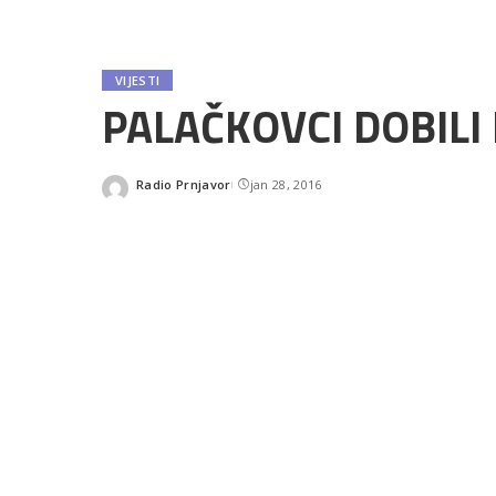
VIJESTI
PALAČKOVCI DOBIL
Radio Prnjavor
jan 28, 2016
Posted
by
SHARES