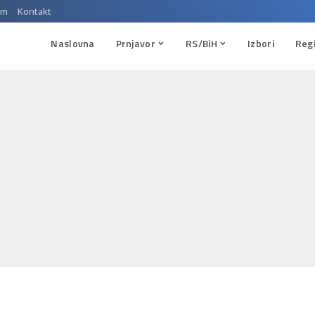
um
Kontakt
Naslovna
Prnjavor
RS/BiH
Izbori
Reg