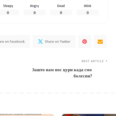
Sleepy
Angry
Dead
Wink
0
0
0
0
are on Facebook
Share on Twitter
NEXT ARTICLE
Зашто нам нос цури када смо
болесни?