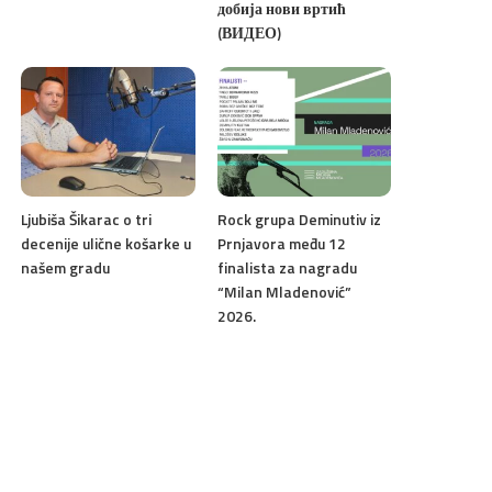
добија нови вртић
(ВИДЕО)
Ljubiša Šikarac o tri
Rock grupa Deminutiv iz
decenije ulične košarke u
Prnjavora među 12
našem gradu
finalista za nagradu
“Milan Mladenović”
2026.