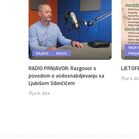
NAJAV
NAJAVE
RADIO
PRNJ
RADIO PRNJAVOR: Razgovor s
LJETOFE
povodom o vodosnabdjevanju sa
jul 6, 20
Ljubišom Sibinčićem
jul 9, 2026