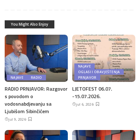
You Might Also Enjoy
NAJAVE
OGLASI I OBAVJEŠTENJA
NAJAVE
RADIO
PRNJAVOR
RADIO PRNJAVOR: Razgovor
LJETOFEST 06.07.
s povodom o
-15.07.2026.
vodosnabdjevanju sa
jul 6, 2026
Ljubišom Sibinčićem
jul 9, 2026