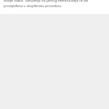
dobije status udruženja od javnog interesa.Ideja će biti
proslijeđena u skupštinsku proceduru.