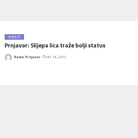
VIJESTI
Prnjavor: Slijepa lica traže bolji status
Radio Prnjavor
okt 14, 2015
Posted
by