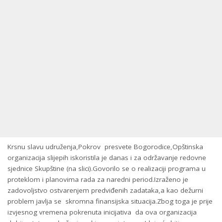
Krsnu slavu udruženja,Pokrov presvete Bogorodice,Opštinska
organizacija slijepih iskoristila je danas i za održavanje redovne
sjednice Skupštine (na slici).Govorilo se o realizaciji programa u
proteklom i planovima rada za naredni period.Izraženo je
zadovoljstvo ostvarenjem predviđenih zadataka,a kao dežurni
problem javlja se skromna finansijska situacija.Zbog toga je prije
izvjesnog vremena pokrenuta inicijativa da ova organizacija