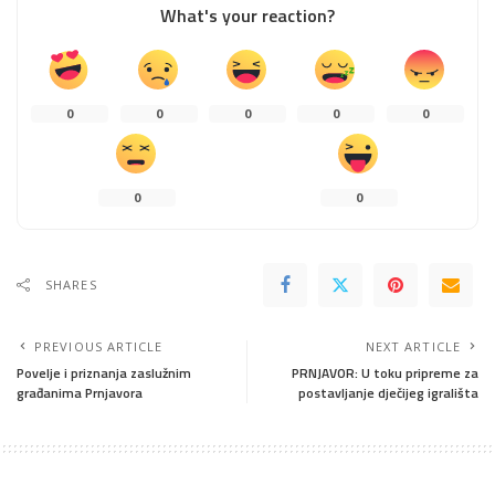
What's your reaction?
0
0
0
0
0
0
0
SHARES
PREVIOUS ARTICLE
NEXT ARTICLE
Povelje i priznanja zaslužnim
PRNJAVOR: U toku pripreme za
građanima Prnjavora
postavljanje dječijeg igrališta