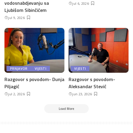
vodosnabdjevanju sa
jul 6, 2026
Ljubišom Sibinčićem
jul 9, 2026
PRNJAVOR
VIJESTI
VIJESTI
Razgovor s povodom- Dunja
Razgovor s povodom-
Piljagić
Aleksandar Stević
jul 2, 2026
jun 23, 2026
Load More