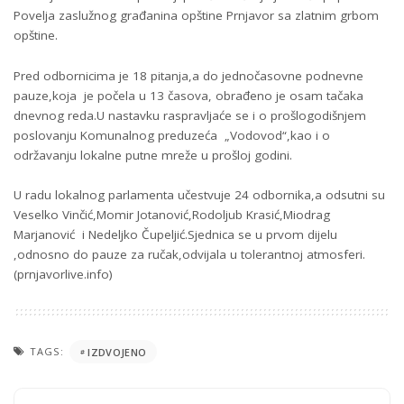
Povelja zaslužnog građanina opštine Prnjavor sa zlatnim grbom
opštine.
Pred odbornicima je 18 pitanja,a do jednočasovne podnevne
pauze,koja je počela u 13 časova, obrađeno je osam tačaka
dnevnog reda.U nastavku raspravljaće se i o prošlogodišnjem
poslovanju Komunalnog preduzeća „Vodovod“,kao i o
održavanju lokalne putne mreže u prošloj godini.
U radu lokalnog parlamenta učestvuje 24 odbornika,a odsutni su
Veselko Vinčić,Momir Jotanović,Rodoljub Krasić,Miodrag
Marjanović i Nedeljko Čupeljić.Sjednica se u prvom dijelu
,odnosno do pauze za ručak,odvijala u tolerantnoj atmosferi.
(prnjavorlive.info)
TAGS:
IZDVOJENO