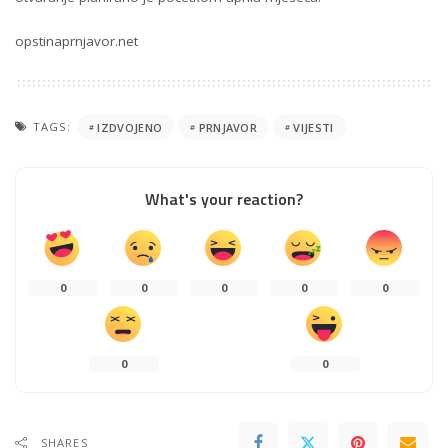
opstinaprnjavor.net
TAGS:
IZDVOJENO
PRNJAVOR
VIJESTI
What's your reaction?
0
0
0
0
0
0
0
SHARES