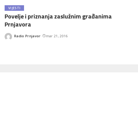
VIJESTI
Povelje i priznanja zaslužnim građanima
Prnjavora
Radio Prnjavor
mar 21, 2016
Posted
by