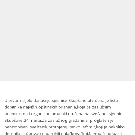
U prvom dijelu današnje sjednice Skupštine utvrđena je lista
dobitnika najviših opštinskih priznanja,koja će zaslužnim
pojedincima i organizacijama biti uručena na svečanoj sjednici
Skupštine,24.marta.Za zaslužnog građanina proglašen je
penzionisani sveštenik,protojerej Ranko Jeftimir,koji je nekoliko
decenija službovao u parohiji palačkovačkoj.Njemu će pripasti