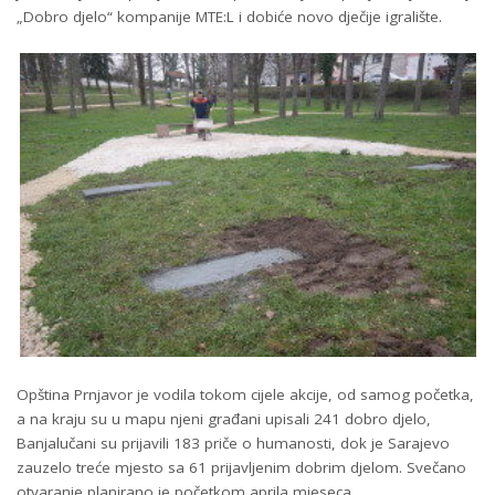
„Dobro djelo“ kompanije MTE:L i dobiće novo dječije igralište.
Opština Prnjavor je vodila tokom cijele akcije, od samog početka,
a na kraju su u mapu njeni građani upisali 241 dobro djelo,
Banjalučani su prijavili 183 priče o humanosti, dok je Sarajevo
zauzelo treće mjesto sa 61 prijavljenim dobrim djelom. Svečano
otvaranje planirano je početkom aprila mjeseca.