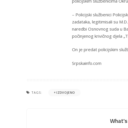
policijskim službenicima Okr
– Policijski službenici Polici
zadataka, legitimisali su M.D
naredbi Osnovnog suda u Ban
počinjenog krivičnog djela „T
On je predat policijskim slu
Srpskainfo.com
TAGS:
IZDVOJENO
What's 