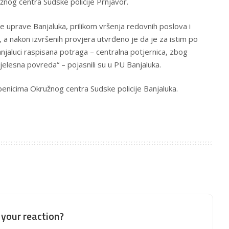
užnog centra Sudske policije Prnjavor.
jske uprave Banjaluka, prilikom vršenja redovnih poslova i
., a nakon izvršenih provjera utvrđeno je da je za istim po
jaluci raspisana potraga – centralna potjernica, zbog
jelesna povreda“ – pojasnili su u PU Banjaluka.
žbenicima Okružnog centra Sudske policije Banjaluka.
your reaction?