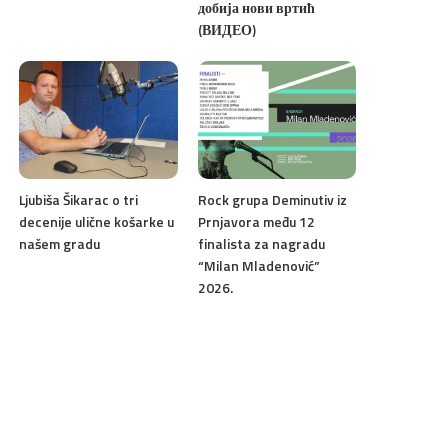
добија нови вртић
(ВИДЕО)
Ljubiša Šikarac o tri
Rock grupa Deminutiv iz
decenije ulične košarke u
Prnjavora među 12
našem gradu
finalista za nagradu
“Milan Mladenović”
2026.