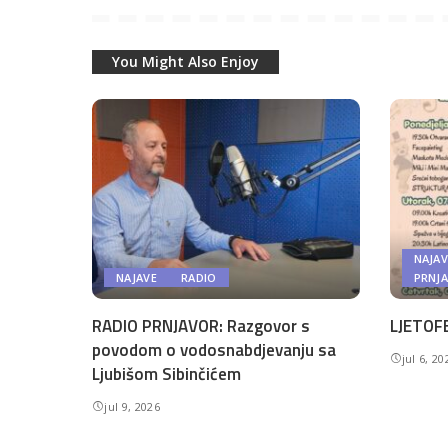
You Might Also Enjoy
NAJAV
NAJAVE
RADIO
PRNJ
RADIO PRNJAVOR: Razgovor s
LJETOFE
povodom o vodosnabdjevanju sa
jul 6, 20
Ljubišom Sibinčićem
jul 9, 2026