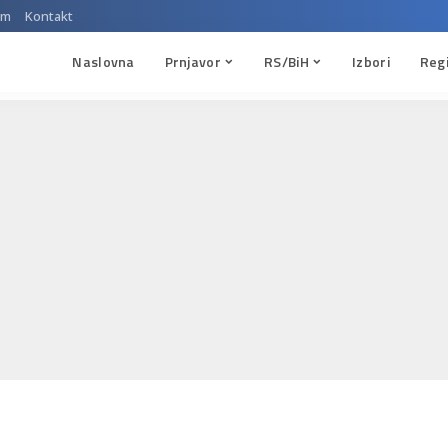
um
Kontakt
Naslovna
Prnjavor
RS/BiH
Izbori
Reg