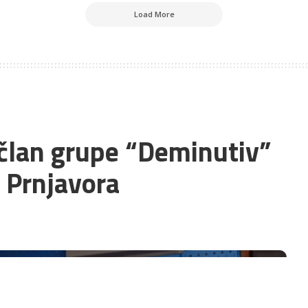
Load More
član grupe “Deminutiv”
 Prnjavora