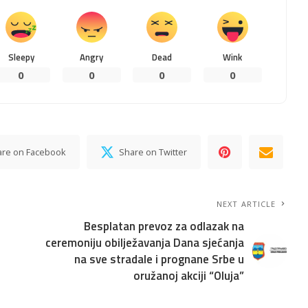
Sleepy
Angry
Dead
Wink
0
0
0
0
are on Facebook
Share on Twitter
NEXT ARTICLE
Besplatan prevoz za odlazak na
ceremoniju obilježavanja Dana sjećanja
na sve stradale i prognane Srbe u
oružanoj akciji “Oluja”