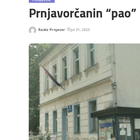
Prnjavorčanin “pao”
Radio Prnjavor
jul 31, 2023
Posted
by