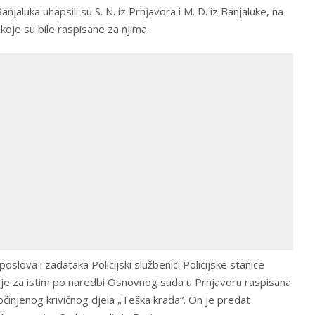
anjaluka uhapsili su S. N. iz Prnjavora i M. D. iz Banjaluke, na
koje su bile raspisane za njima.
oslova i zadataka Policijski službenici Policijske stanice
jer je za istim po naredbi Osnovnog suda u Prnjavoru raspisana
očinjenog krivičnog djela „Teška krađa“. On je predat