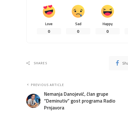
Love
Sad
Happy
0
0
0
Sh
SHARES
PREVIOUS ARTICLE
Nemanja Danojević, član grupe
“Deminutiv” gost programa Radio
Prnjavora