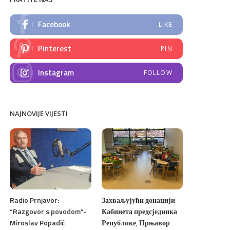
Facebook
LIKE
Pinterest
PIN
Instagram
FOLLOW
NAJNOVIJE VIJESTI
Radio Prnjavor:
Захваљујући донацији
“Razgovor s povodom”-
Кабинета предсједника
Miroslav Popadić
Републике, Прњавор