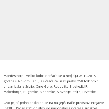
Manifestacija „Veliko kolo“ održaće se u nedjelju 04.10.2015.
godine u Novom Sadu, a učešće će uzeti preko 250 folklornih
ansambala iz Srbije, Crne Gore, Republike Srpske,B.J.R.
Makedonije, Bugarske, Mađarske, Slovenije, Italije, Hrvatske…
Ovo je još jedna prilika da se na najljepši način predstavi Prnjavor
i SPKD „Prosvjeta“ -društvo od nacionalnog interesa srpskog