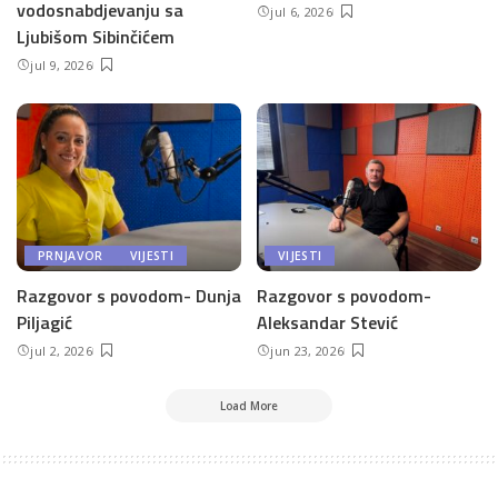
vodosnabdjevanju sa
jul 6, 2026
Ljubišom Sibinčićem
jul 9, 2026
PRNJAVOR
VIJESTI
VIJESTI
Razgovor s povodom- Dunja
Razgovor s povodom-
Piljagić
Aleksandar Stević
jul 2, 2026
jun 23, 2026
Load More