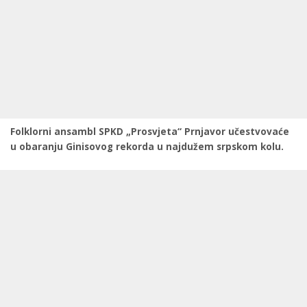
Folklorni ansambl SPKD „Prosvjeta“ Prnjavor učestvovaće
u obaranju Ginisovog rekorda u najdužem srpskom kolu.