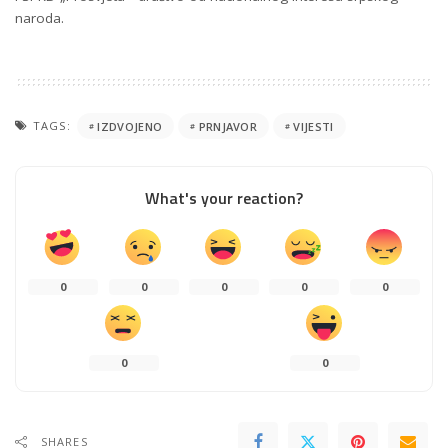
naroda.
TAGS:
IZDVOJENO
PRNJAVOR
VIJESTI
What's your reaction?
0
0
0
0
0
0
0
SHARES