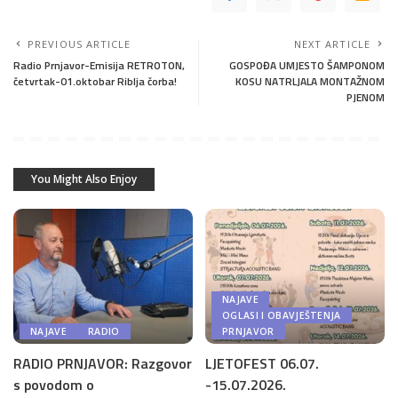
PREVIOUS ARTICLE
NEXT ARTICLE
Radio Prnjavor-Emisija RETROTON,
GOSPOĐA UMJESTO ŠAMPONOM
četvrtak-01.oktobar Riblja čorba!
KOSU NATRLJALA MONTAŽNOM
PJENOM
You Might Also Enjoy
NAJAVE
OGLASI I OBAVJEŠTENJA
NAJAVE
RADIO
PRNJAVOR
RADIO PRNJAVOR: Razgovor
LJETOFEST 06.07.
s povodom o
-15.07.2026.