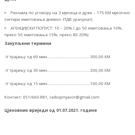
Реклама по уговору на 3 мјесеца и дуже – 175 КМ мјесечно
(четири емитовања дневно -ПДВ урачунат)
АГЕНЦИЈСКИ ПОПУСТ: 10 – 20% ( до 50 емитовања 10%,
преко 50 емитовања 15%, преко 80 20%)
Закупљени термини
-У трајању од 60 мин…………………………………300,00 КМ
-У трајању од 30 мин…………………………………200,00 КМ
-У трајању од 15 мин…………………………………100,00 КМ
Контакт: 051/660-881,
radioprnjavor@gmail.com
Цјеновник вриједи од
01.07.2021. године