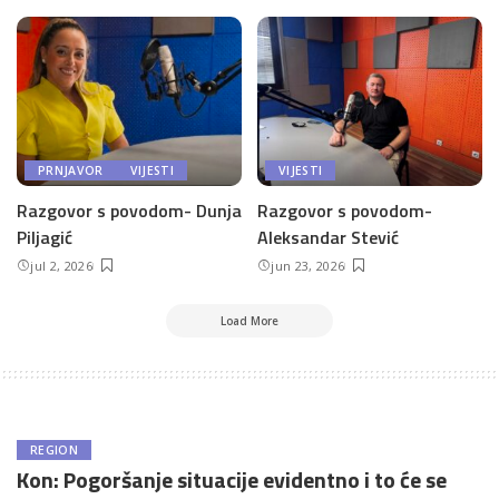
PRNJAVOR
VIJESTI
VIJESTI
Razgovor s povodom- Dunja
Razgovor s povodom-
Piljagić
Aleksandar Stević
jul 2, 2026
jun 23, 2026
Load More
REGION
Kon: Pogoršanje situacije evidentno i to će se