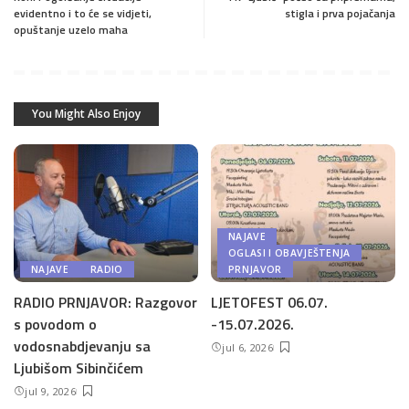
evidentno i to će se vidjeti,
stigla i prva pojačanja
opuštanje uzelo maha
You Might Also Enjoy
NAJAVE
OGLASI I OBAVJEŠTENJA
NAJAVE
RADIO
PRNJAVOR
RADIO PRNJAVOR: Razgovor
LJETOFEST 06.07.
s povodom o
-15.07.2026.
vodosnabdjevanju sa
jul 6, 2026
Ljubišom Sibinčićem
jul 9, 2026