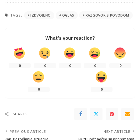
TAGS:
IZDVOJENO
OGLAS
RAZGOVOR S POVODOM
What's your reaction?
0
0
0
0
0
0
0
SHARES
PREVIOUS ARTICLE
NEXT ARTICLE
Kon: Pogoršanje situacije
FK ”Ljubić” počeo sa pripremama,