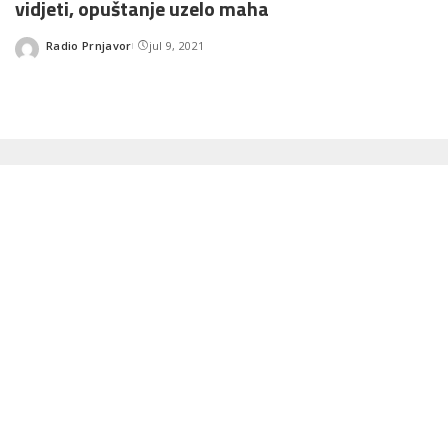
vidjeti, opuštanje uzelo maha
Radio Prnjavor
jul 9, 2021
Posted
by