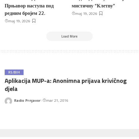
Прњавор наступа под
мистичну “Клетву”
редним бројем 22.
maj 19, 2026
maj 19, 2026
Load More
RS/BIH
Aplikacija MUP-a: Anonimna prijava krivičnog
djela
Radio Prnjavor
mar 21, 2016
Posted
by