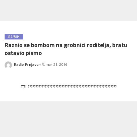
RS/BIH
Raznio se bombom na grobnici roditelja, bratu
ostavio pismo
Radio Prnjavor
mar 21, 2016
Posted
by
??????????????????????????????????????????????????????????