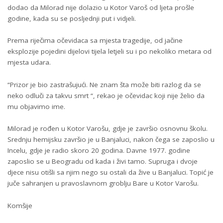
dodao da Milorad nije dolazio u Kotor Varoš od ljeta prošle
godine, kada su se posljednji put i vidjeli.
Prema riječima očevidaca sa mjesta tragedije, od jačine
eksplozije pojedini dijelovi tijela letjeli su i po nekoliko metara od
mjesta udara.
“Prizor je bio zastrašujući. Ne znam šta može biti razlog da se
neko odluči za takvu smrt “, rekao je očevidac koji nije želio da
mu objavimo ime.
Milorad je rođen u Kotor Varošu, gdje je završio osnovnu školu.
Srednju hemijsku završio je u Banjaluci, nakon čega se zaposlio u
Incelu, gdje je radio skoro 20 godina. Davne 1977. godine
zaposlio se u Beogradu od kada i živi tamo. Supruga i dvoje
djece nisu otišli sa njim nego su ostali da žive u Banjaluci. Topić je
juče sahranjen u pravoslavnom groblju Bare u Kotor Varošu.
Komšije