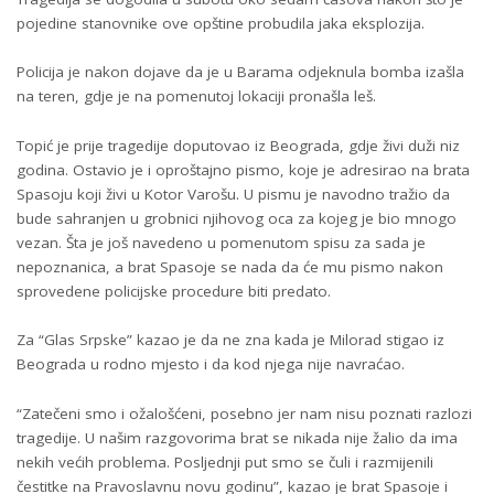
pojedine stanovnike ove opštine probudila jaka eksplozija.
Policija je nakon dojave da je u Barama odjeknula bomba izašla
na teren, gdje je na pomenutoj lokaciji pronašla leš.
Topić je prije tragedije doputovao iz Beograda, gdje živi duži niz
godina. Ostavio je i oproštajno pismo, koje je adresirao na brata
Spasoju koji živi u Kotor Varošu. U pismu je navodno tražio da
bude sahranjen u grobnici njihovog oca za kojeg je bio mnogo
vezan. Šta je još navedeno u pomenutom spisu za sada je
nepoznanica, a brat Spasoje se nada da će mu pismo nakon
sprovedene policijske procedure biti predato.
Za “Glas Srpske” kazao je da ne zna kada je Milorad stigao iz
Beograda u rodno mjesto i da kod njega nije navraćao.
“Zatečeni smo i ožalošćeni, posebno jer nam nisu poznati razlozi
tragedije. U našim razgovorima brat se nikada nije žalio da ima
nekih većih problema. Posljednji put smo se čuli i razmijenili
čestitke na Pravoslavnu novu godinu”, kazao je brat Spasoje i