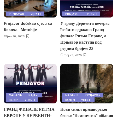
PRNJAVOR
VIJESTI
PRNJAVOR
VIJESTI
Prnjavor dočekao djecu sa
У граду Дервента вечерас
Kosova i Metohije
ће бити одржано Гранд
финале Ритма Европе, а
jun 20, 2026
Прњавор наступа под
редним бројем 22.
maj 22, 2026
MAGAZIN
NAJAVE
MAGAZIN
PRNJAVOR
RS/BIH
VIJESTI
RS/BIH
VIJESTI
ГРАНД ФИНАЛЕ РИТМА
Нови сингл прњаворског
ЕВРОПЕ У ДЕРВЕНТИ-
бенда: “Деминутив” објавио