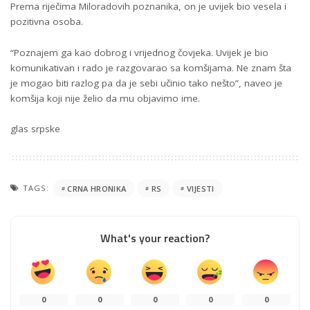
Prema riječima Miloradovih poznanika, on je uvijek bio vesela i
pozitivna osoba.
“Poznajem ga kao dobrog i vrijednog čovjeka. Uvijek je bio
komunikativan i rado je razgovarao sa komšijama. Ne znam šta
je mogao biti razlog pa da je sebi učinio tako nešto”, naveo je
komšija koji nije želio da mu objavimo ime.
glas srpske
TAGS:
CRNA HRONIKA
RS
VIJESTI
What's your reaction?
0
0
0
0
0