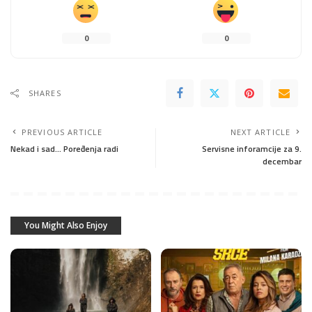
0
0
SHARES
PREVIOUS ARTICLE
NEXT ARTICLE
Nekad i sad… Poređenja radi
Servisne inforamcije za 9.
decembar
You Might Also Enjoy