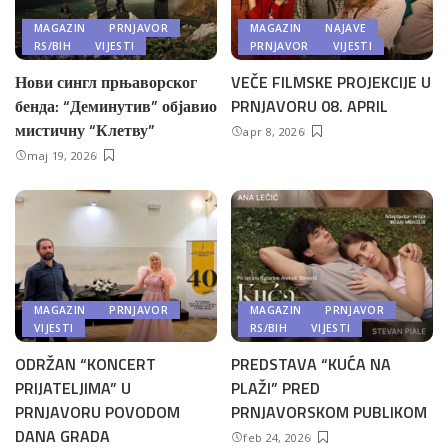
MAGAZIN
PRNJAVOR
MAGAZIN
NAJAVE
RS/BIH
VIJESTI
PRNJAVOR
VIJESTI
Нови сингл прњаворског
VEČE FILMSKE PROJEKCIJE U
бенда: “Деминутив” објавио
PRNJAVORU 08. APRIL
мистичну “Клетву”
apr 8, 2026
maj 19, 2026
MAGAZIN
PRNJAVOR
MAGAZIN
PRNJAVOR
VIJESTI
RS/BIH
VIJESTI
ODRŽAN “KONCERT
PREDSTAVA “KUĆA NA
PRIJATELJIMA” U
PLAŽI” PRED
PRNJAVORU POVODOM
PRNJAVORSKOM PUBLIKOM
DANA GRADA
feb 24, 2026