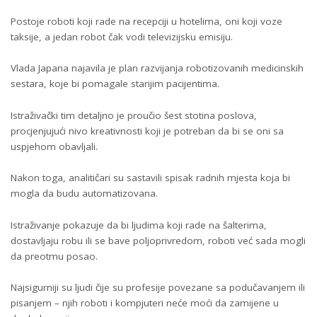
Postoje roboti koji rade na recepciji u hotelima, oni koji voze
taksije, a jedan robot čak vodi televizijsku emisiju.
Vlada Japana najavila je plan razvijanja robotizovanih medicinskih
sestara, koje bi pomagale starijim pacijentima.
Istraživački tim detaljno je proučio šest stotina poslova,
procjenjujući nivo kreativnosti koji je potreban da bi se oni sa
uspjehom obavljali.
Nakon toga, analitičari su sastavili spisak radnih mjesta koja bi
mogla da budu automatizovana.
Istraživanje pokazuje da bi ljudima koji rade na šalterima,
dostavljaju robu ili se bave poljoprivredom, roboti već sada mogli
da preotmu posao.
Najsigurniji su ljudi čije su profesije povezane sa podučavanjem ili
pisanjem – njih roboti i kompjuteri neće moći da zamijene u