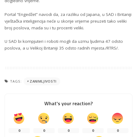
dogledno vrijeme.
Portal “Engedžet” navodi da, za razliku od Japana, u SAD i Britaniji
vještačka inteligencija neće u skorije vrijeme preuzeti tako veliki
broj poslova, mada su i tu procenti veliki.
U SAD bi kompjuteri i roboti mogli da uzmu ljudima 47 odsto
poslova, a u Velikoj Britaniji 35 odsto radnih mjesta./RTRS/.
TAGS:
ZANIMLJIVOSTI
What's your reaction?
0
0
0
0
0