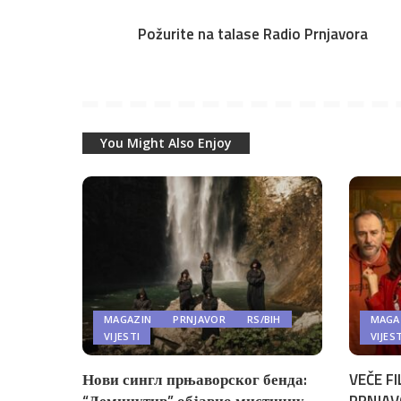
Požurite na talase Radio Prnjavora
You Might Also Enjoy
MAGAZIN
PRNJAVOR
RS/BIH
MAGA
VIJESTI
VIJES
Нови сингл прњаворског бенда:
VEČE FI