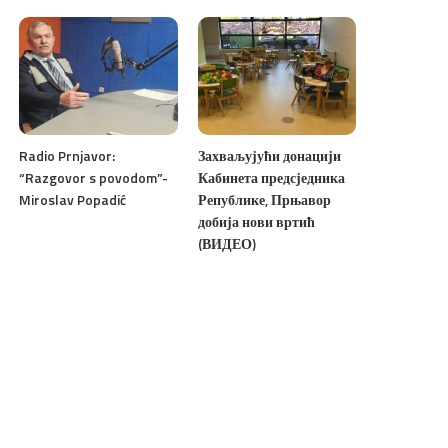
Radio Prnjavor:
Захваљујући донацији
“Razgovor s povodom”-
Кабинета предсједника
Miroslav Popadić
Републике, Прњавор
добија нови вртић
(ВИДЕО)