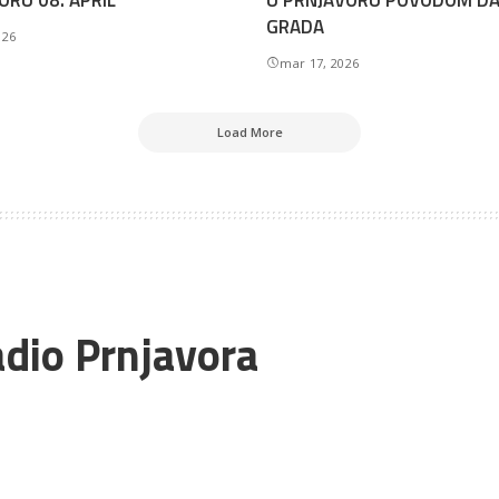
ORU 08. APRIL
U PRNJAVORU POVODOM D
GRADA
026
mar 17, 2026
Load More
adio Prnjavora