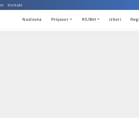
um
Kontakt
Naslovna
Prnjavor
RS/BiH
Izbori
Reg