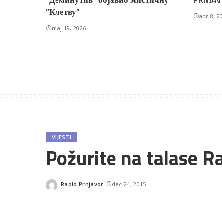
“Деминутив” објавио мистичну
PRNJAV
“Клетву”
apr 8, 2
maj 19, 2026
VIJESTI
Požurite na talase R
Radio Prnjavor
dec 24, 2015
Posted
by