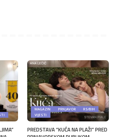
MAGAZIN
PRNJAVOR
RS/BIH
STI
VIJESTI
LJIMA”
PREDSTAVA “KUĆA NA PLAŽI” PRED