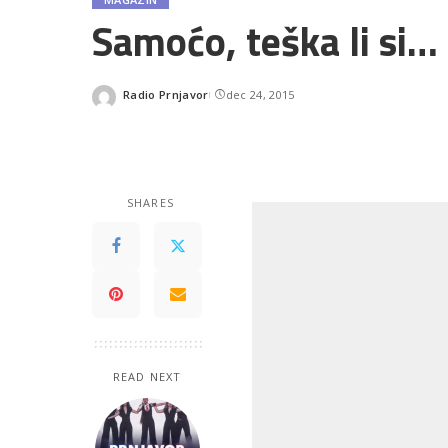
Samoćo, teška li si…
Radio Prnjavor
dec 24, 2015
Posted
by
SHARES
READ NEXT