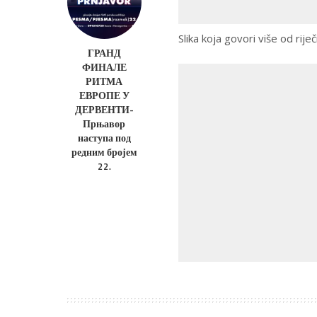
Slika koja govori više od riječi
ГРАНД
ФИНАЛЕ
РИТМА
ЕВРОПЕ У
ДЕРВЕНТИ-
Прњавор
наступа под
редним бројем
22.