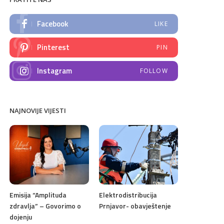
Facebook
LIKE
Pinterest
PIN
Instagram
FOLLOW
NAJNOVIJE VIJESTI
Emisija “Amplituda
Elektrodistribucija
zdravlja” – Govorimo o
Prnjavor- obavještenje
dojenju