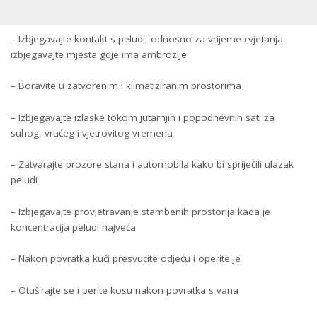
– Izbjegavajte kontakt s peludi, odnosno za vrijeme cvjetanja
izbjegavajte mjesta gdje ima ambrozije
– Boravite u zatvorenim i klimatiziranim prostorima
– Izbjegavajte izlaske tokom jutarnjih i popodnevnih sati za
suhog, vrućeg i vjetrovitog vremena
– Zatvarajte prozore stana i automobila kako bi spriječili ulazak
peludi
– Izbjegavajte provjetravanje stambenih prostorija kada je
koncentracija peludi najveća
– Nakon povratka kući presvucite odjeću i operite je
– Otuširajte se i perite kosu nakon povratka s vana