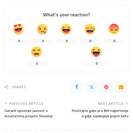
What's your reaction?
0
0
0
0
0
0
0
SHARES
PREVIOUS ARTICLE
NEXT ARTICLE
Gatarić upoznao javnost o
Pročitajte gdje je u BiH najjeftinije
rezultatima posjete Sloveniji
a gdje najskuplje popiti kafu