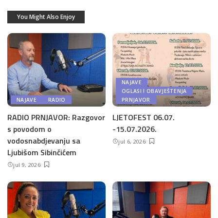
You Might Also Enjoy
NAJAVE
OGLASI I OBAVJEŠTENJA
NAJAVE
RADIO
PRNJAVOR
RADIO PRNJAVOR: Razgovor
LJETOFEST 06.07.
s povodom o
-15.07.2026.
vodosnabdjevanju sa
jul 6, 2026
Ljubišom Sibinčićem
jul 9, 2026