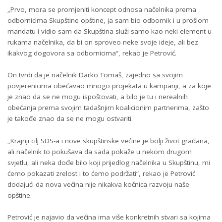
„Prvo, mora se promjeniti koncept odnosa načelnika prema
odbornicima Skupštine opštine, ja sam bio odbornik i u prošlom
mandatu i vidio sam da Skupština služi samo kao neki element u
rukama načelnika, da bi on sproveo neke svoje ideje, ali bez
ikakvog dogovora sa odbornicima“, rekao je Petrović.
On tvrdi da je načelnik Darko Tomaš, zajedno sa svojim
povjerenicima obećavao mnogo projekata u kampanji, a za koje
je znao da se ne mogu ispoštovati, a bilo je tu i nerealnih
obećanja prema svojim tadašnjim koalicionim partnerima, zašto
je takođe znao da se ne mogu ostvariti.
„Krajnji cilj SDS-a i nove skupštinske većine je bolji život građana,
ali načelnik to pokušava da sada pokaže u nekom drugom
svjetlu, ali neka dođe bilo koji prijedlog načelnika u Skupštinu, mi
ćemo pokazati zrelost i to ćemo podržati“, rekao je Petrović
dodajući da nova većina nije nikakva kočnica razvoju naše
opštine.
Petrović je najavio da većina ima više konkretnih stvari sa kojima