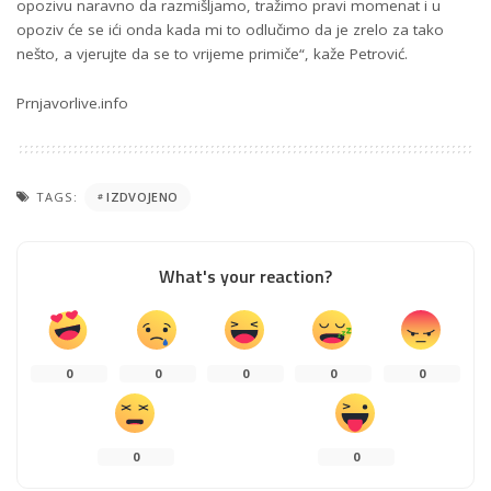
opozivu naravno da razmišljamo, tražimo pravi momenat i u
opoziv će se ići onda kada mi to odlučimo da je zrelo za tako
nešto, a vjerujte da se to vrijeme primiče“, kaže Petrović.
Prnjavorlive.info
TAGS:
IZDVOJENO
What's your reaction?
0
0
0
0
0
0
0