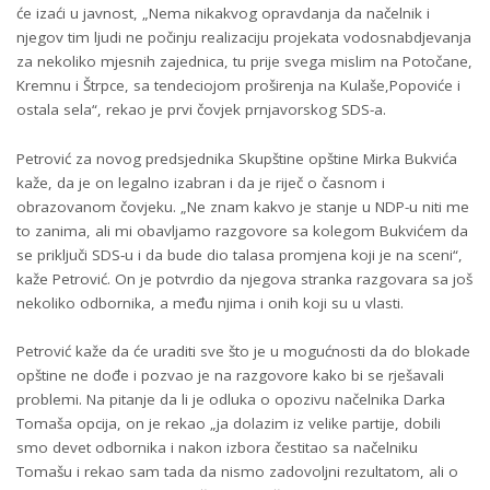
će izaći u javnost, „Nema nikakvog opravdanja da načelnik i
njegov tim ljudi ne počinju realizaciju projekata vodosnabdjevanja
za nekoliko mjesnih zajednica, tu prije svega mislim na Potočane,
Kremnu i Štrpce, sa tendeciojom proširenja na Kulaše,Popoviće i
ostala sela“, rekao je prvi čovjek prnjavorskog SDS-a.
Petrović za novog predsjednika Skupštine opštine Mirka Bukvića
kaže, da je on legalno izabran i da je riječ o časnom i
obrazovanom čovjeku. „Ne znam kakvo je stanje u NDP-u niti me
to zanima, ali mi obavljamo razgovore sa kolegom Bukvićem da
se priključi SDS-u i da bude dio talasa promjena koji je na sceni“,
kaže Petrović. On je potvrdio da njegova stranka razgovara sa još
nekoliko odbornika, a među njima i onih koji su u vlasti.
Petrović kaže da će uraditi sve što je u mogućnosti da do blokade
opštine ne dođe i pozvao je na razgovore kako bi se rješavali
problemi. Na pitanje da li je odluka o opozivu načelnika Darka
Tomaša opcija, on je rekao „ja dolazim iz velike partije, dobili
smo devet odbornika i nakon izbora čestitao sa načelniku
Tomašu i rekao sam tada da nismo zadovoljni rezultatom, ali o