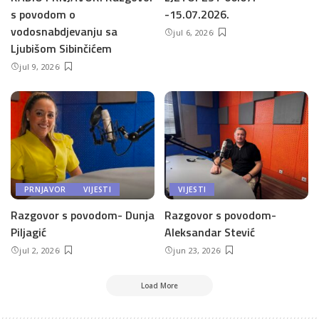
s povodom o
-15.07.2026.
vodosnabdjevanju sa
jul 6, 2026
Ljubišom Sibinčićem
jul 9, 2026
PRNJAVOR
VIJESTI
VIJESTI
Razgovor s povodom- Dunja
Razgovor s povodom-
Piljagić
Aleksandar Stević
jul 2, 2026
jun 23, 2026
Load More