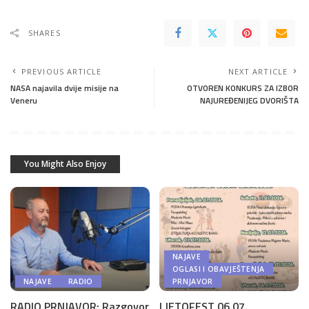
SHARES
PREVIOUS ARTICLE
NEXT ARTICLE
NASA najavila dvije misije na
OTVOREN KONKURS ZA IZBOR
Veneru
NAJUREĐENIJEG DVORIŠTA
You Might Also Enjoy
NAJAVE
OGLASI I OBAVJEŠTENJA
NAJAVE
RADIO
PRNJAVOR
RADIO PRNJAVOR: Razgovor
LJETOFEST 06.07.