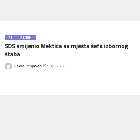
RS
RS/BIH
SDS smijenio Mektića sa mjesta šefa izbornog
štaba
Radio Prnjavor
aug 15, 2018
Posted
by