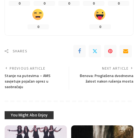
0
0
0
0
0
0
0
SHARES
PREVIOUS ARTICLE
NEXT ARTICLE
Stanje na putevima – AMS
Đenova: Proglašena dvodnevna
savjetuje pojačan oprez u
žalost nakon rušenja mosta
saobraćaju
You Might Also Enjoy