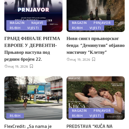
MAGAZIN
NAJAVE
MAGAZIN
PRNJAVOR
RS/BIH
VIJESTI
RS/BIH
VIJESTI
ГРАНД ФИНАЛЕ РИТМА
Нови сингл прњаворског
ЕВРОПЕ У ДЕРВЕНТИ-
бенда: “Деминутив” објавио
Прњавор наступа под
мистичну “Клетву”
редним бројем 22.
maj 19, 2026
maj 19, 2026
MAGAZIN
PRNJAVOR
RS/BIH
RS/BIH
VIJESTI
FlexCredit: „Sa nama je
PREDSTAVA “KUĆA NA