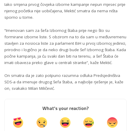
Iako smjena prvog čovjeka izborne kampanje nepun mjesec prije
njenog početka nije uobičajena, Mektić smatra da nema ništa
sporno u tome.
“Imenovan sam za šefa Izbornog štaba prije nego što su
formirane izborne liste. S obzirom na to da sam u međuvremenu
stavljen za nosioca liste za parlament BiH u prvoj izbornoj jedinici,
prirodno i logično je da neko drugi bude šef Izbornog štaba. Kada
počne kampanja, ja ću svaki dan biti na terenu, a šef Štaba će
imati obaveza preko glave u centrali stranke”, kaže Mektić.
On smatra da je zato potpuno razumna odluka Predsjedništva
SDS-a da imenuje drugog šefa štaba, a najbolje rješenje je, kaže
on, svakako Milan Miličević.
What's your reaction?