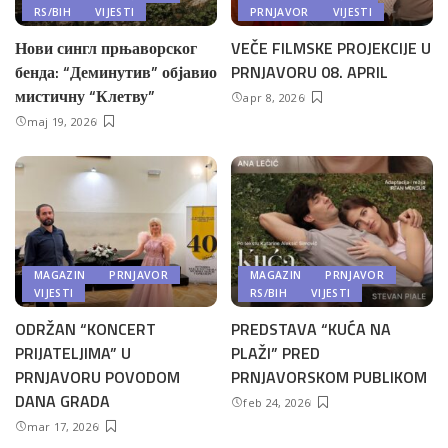
RS/BIH
VIJESTI
PRNJAVOR
VIJESTI
Нови сингл прњаворског
VEČE FILMSKE PROJEKCIJE U
бенда: “Деминутив” објавио
PRNJAVORU 08. APRIL
мистичну “Клетву”
apr 8, 2026
maj 19, 2026
MAGAZIN
PRNJAVOR
MAGAZIN
PRNJAVOR
VIJESTI
RS/BIH
VIJESTI
ODRŽAN “KONCERT
PREDSTAVA “KUĆA NA
PRIJATELJIMA” U
PLAŽI” PRED
PRNJAVORU POVODOM
PRNJAVORSKOM PUBLIKOM
DANA GRADA
feb 24, 2026
mar 17, 2026