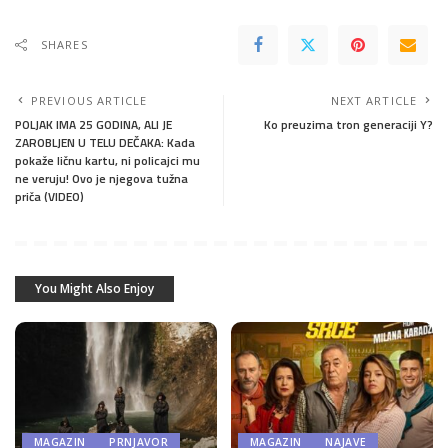
SHARES
PREVIOUS ARTICLE
NEXT ARTICLE
POLJAK IMA 25 GODINA, ALI JE
Ko preuzima tron generaciji Y?
ZAROBLJEN U TELU DEČAKA: Kada
pokaže ličnu kartu, ni policajci mu
ne veruju! Ovo je njegova tužna
priča (VIDEO)
You Might Also Enjoy
MAGAZIN
PRNJAVOR
MAGAZIN
NAJAVE