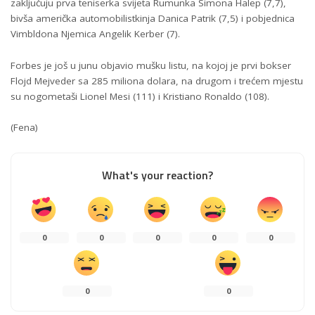
zaključuju prva teniserka svijeta Rumunka Simona Halep (7,7),
bivša američka automobilistkinja Danica Patrik (7,5) i pobjednica
Vimbldona Njemica Angelik Kerber (7).
Forbes je još u junu objavio mušku listu, na kojoj je prvi bokser
Flojd Mejveder sa 285 miliona dolara, na drugom i trećem mjestu
su nogometaši Lionel Mesi (111) i Kristiano Ronaldo (108).
(Fena)
What's your reaction?
0
0
0
0
0
0
0