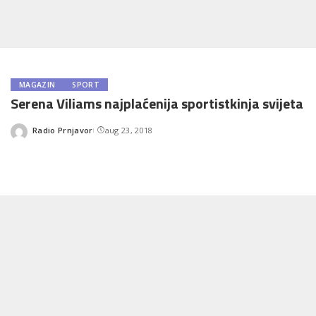
MAGAZIN
SPORT
Serena Viliams najplaćenija sportistkinja svijeta
Radio Prnjavor
aug 23, 2018
Posted
by