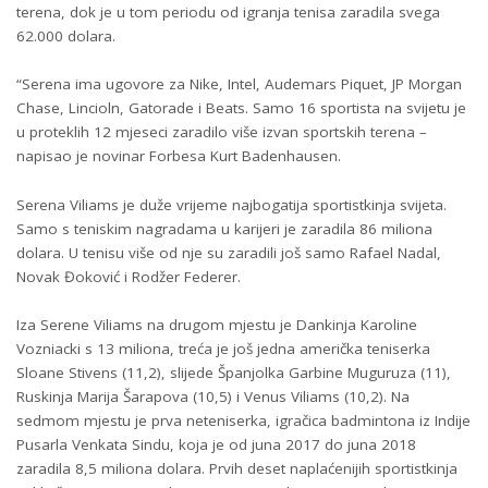
terena, dok je u tom periodu od igranja tenisa zaradila svega
62.000 dolara.
“Serena ima ugovore za Nike, Intel, Audemars Piquet, JP Morgan
Chase, Lincioln, Gatorade i Beats. Samo 16 sportista na svijetu je
u proteklih 12 mjeseci zaradilo više izvan sportskih terena –
napisao je novinar Forbesa Kurt Badenhausen.
Serena Viliams je duže vrijeme najbogatija sportistkinja svijeta.
Samo s teniskim nagradama u karijeri je zaradila 86 miliona
dolara. U tenisu više od nje su zaradili još samo Rafael Nadal,
Novak Đoković i Rodžer Federer.
Iza Serene Viliams na drugom mjestu je Dankinja Karoline
Vozniacki s 13 miliona, treća je još jedna američka teniserka
Sloane Stivens (11,2), slijede Španjolka Garbine Muguruza (11),
Ruskinja Marija Šarapova (10,5) i Venus Viliams (10,2). Na
sedmom mjestu je prva neteniserka, igračica badmintona iz Indije
Pusarla Venkata Sindu, koja je od juna 2017 do juna 2018
zaradila 8,5 miliona dolara. Prvih deset naplaćenijih sportistkinja