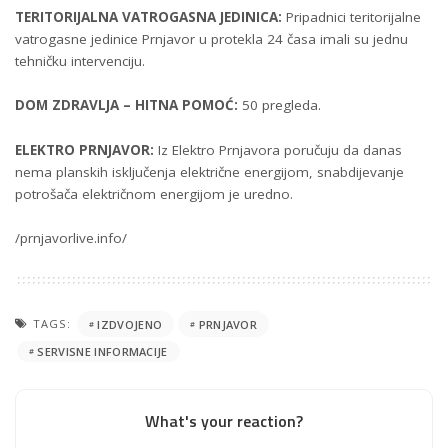
TERITORIJALNA VATROGASNA JEDINICA:
Pripadnici teritorijalne
vatrogasne jedinice Prnjavor u protekla 24 časa imali su jednu
tehničku intervenciju.
DOM ZDRAVLJA – HITNA POMOĆ:
50 pregleda.
ELEKTRO PRNJAVOR:
Iz Elektro Prnjavora poručuju da danas
nema planskih isključenja električne energijom, snabdijevanje
potrošača električnom energijom je uredno.
/prnjavorlive.info/
TAGS:
IZDVOJENO
PRNJAVOR
SERVISNE INFORMACIJE
What's your reaction?