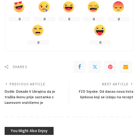
0
0
0
0
0
0
0
SHARES
PREVIOUS ARTICLE
NEXT ARTICLE
Dodik: Dokaže li Ukrajina da je
FZO Srpske: Od danas nova lista
tražila ikonu prije sastanka s
lijekova koji se izdaju na recept
Lavrovom vratićemo je
You Might Also Enjoy