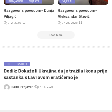
PRNJAVOR
VIJESTI
VIJESTI
Razgovor s povodom- Dunja
Razgovor s povodom-
Piljagić
Aleksandar Stević
jul 2, 2026
jun 23, 2026
Load More
BIH
RS/BIH
Dodik: Dokaže li Ukrajina da je tražila ikonu prije
sastanka s Lavrovom vratićemo je
Radio Prnjavor
jan 15, 2021
Posted
by